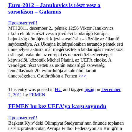
Euro-2012 – Janukovics is részt vesz a
sorsoláson – Galamus
Прокоментуй!
MTI 2011. december 2., péntek 12:56 Viktor Janukovics
ukrán elnök is részt vesz a jövő évi labdarúgó Európa-
bajnokság döntőjének kijevi sorsolásán – közölte az államfő
sajtóosztálya. Az Ukrajna kultúrpalotában tartandó péntek esti
ünnepélyes aktusra már megérkeztek a labdarúgás nemzetközi
csillagai, valamint az európai és nemzetközi szövetségek
képviselői, közöttük Michel Platini, az UEFA elnöke. A
vendégek részt vettek az ukrán labdarúgó-szövetség
fennállásának 20. évfordulója alkalmából tartott
ünnepségeken. Csütörtökön a Femen
>>>
This entry was posted in
HU
and tagged
újság
on
December
2, 2011
by
FEMEN
.
FEMEN bu kez UEFA’ya karşı soyundu
Прокоментуй!
Başkent Kyiv’deki Olimpiyat Stadyumu’nun önünde toplanan
üstsüz protestocular, Avrupa Futbol Federasyonları Birliği'nin