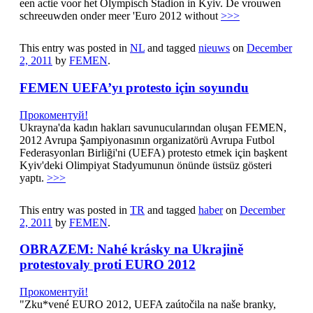
een actie voor het Olympisch Stadion in Kyiv. De vrouwen
schreeuwden onder meer 'Euro 2012 without
>>>
This entry was posted in
NL
and tagged
nieuws
on
December
2, 2011
by
FEMEN
.
FEMEN UEFA’yı protesto için soyundu
Прокоментуй!
Ukrayna'da kadın hakları savunucularından oluşan FEMEN,
2012 Avrupa Şampiyonasının organizatörü Avrupa Futbol
Federasyonları Birliği'ni (UEFA) protesto etmek için başkent
Kyiv'deki Olimpiyat Stadyumunun önünde üstsüz gösteri
yaptı.
>>>
This entry was posted in
TR
and tagged
haber
on
December
2, 2011
by
FEMEN
.
OBRAZEM: Nahé krásky na Ukrajině
protestovaly proti EURO 2012
Прокоментуй!
"Zku*vené EURO 2012, UEFA zaútočila na naše branky,