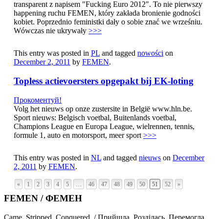
transparent z napisem "Fucking Euro 2012". To nie pierwszy
happening ruchu FEMEN, który zakłada bronienie godności
kobiet. Poprzednio feministki dały o sobie znać we wrześniu.
Wówczas nie ukrywały
>>>
This entry was posted in
PL
and tagged
nowości
on
December 2, 2011
by
FEMEN
.
Topless actievoersters opgepakt bij EK-loting
Прокоментуй!
Volg het nieuws op onze zustersite in België www.hln.be.
Sport nieuws: Belgisch voetbal, Buitenlands voetbal,
Champions League en Europa League, wielrennen, tennis,
formule 1, auto en motorsport, meer sport
>>>
This entry was posted in
NL
and tagged
nieuws
on
December
2, 2011
by
FEMEN
.
«
1
2
3
4
5
…
46
47
48
49
50
51
52
»
FEMEN / ФЕМЕН
Came. Stripped. Conquered. / Прийшла. Розділась. Перемогла.