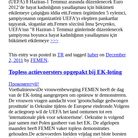
(UEFA) 8 Haziran-1 Temmuz arasında düzenlenecek Euro
2012’de hayat kadınlığının yasallaşması için hükümeti
etkilemeye çalıştığını iddia etti.Femen örgütünden 5 eylemci,
şampiyonanın organizatörü UEFA'yı eleştiren pankartlar
taşıyarak, sloganlar attı.Femen sözcüsü İnna Şevçenko,
UEFA'nın "8 Haziran-1 Temmuz günlerinde düzenlenecek
şampiyona boyunca hayat kadınlığının yasallaşması için
hükümeti etkilemeye
>>>
This entry was posted in
TR
and tagged
haber
on
December
2, 2011
by
FEMEN
.
Topless actievoersters opgepakt bij EK-loting
Прокоментуй!
VoetbalnieuwsDe vrouwenbeweging FEMEN heeft de dag
van de EK-loting aangegrepen om opnieuw te demonstreren.
De vrouwen vragen aandacht voor 'grootschalige gedwongen
prostitutie' in Oekraïne tijdens de Europese eindronde.Volgens
de actiegroep wil de UEFA het land omturnen tot een
'internationale plek voor sekstoerisme'. Oekraïne is volgend
jaar samen met Polen gastheer van het EK. De afgelopen
maanden heeft FEMEN vaker topless demonstraties
gehouden.De actievoerders hielden vrijdag met blote borsten