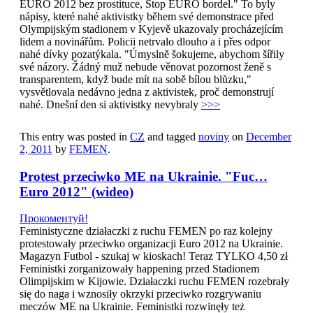
EURO 2012 bez prostituce, Stop EURO bordel." To byly
nápisy, které nahé aktivistky během své demonstrace před
Olympijským stadionem v Kyjevě ukazovaly procházejícím
lidem a novinářům. Policii netrvalo dlouho a i přes odpor
nahé dívky pozatýkala. "Úmyslně šokujeme, abychom šířily
své názory. Žádný muž nebude věnovat pozornost ženě s
transparentem, když bude mít na sobě bílou blůzku,"
vysvětlovala nedávno jedna z aktivistek, proč demonstrují
nahé. Dnešní den si aktivistky nevybraly
>>>
This entry was posted in
CZ
and tagged
noviny
on
December
2, 2011
by
FEMEN
.
Protest przeciwko ME na Ukrainie. "Fuc…
Euro 2012" (wideo)
Прокоментуй!
Feministyczne działaczki z ruchu FEMEN po raz kolejny
protestowały przeciwko organizacji Euro 2012 na Ukrainie.
Magazyn Futbol - szukaj w kioskach! Teraz TYLKO 4,50 zł
Feministki zorganizowały happening przed Stadionem
Olimpijskim w Kijowie. Działaczki ruchu FEMEN rozebrały
się do naga i wznosiły okrzyki przeciwko rozgrywaniu
meczów ME na Ukrainie. Feministki rozwinęły też