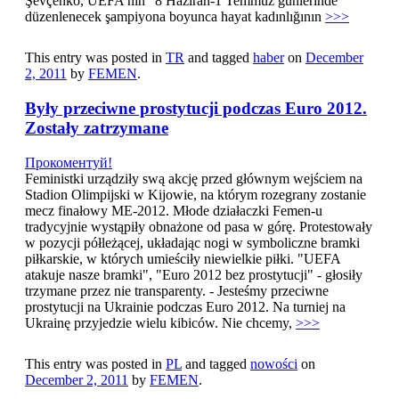
Şevçenko, UEFA'nın "8 Haziran-1 Temmuz günlerinde
düzenlenecek şampiyona boyunca hayat kadınlığının
>>>
This entry was posted in
TR
and tagged
haber
on
December
2, 2011
by
FEMEN
.
Były przeciwne prostytucji podczas Euro 2012.
Zostały zatrzymane
Прокоментуй!
Feministki urządziły swą akcję przed głównym wejściem na
Stadion Olimpijski w Kijowie, na którym rozegrany zostanie
mecz finałowy ME-2012. Młode działaczki Femen-u
tradycyjnie wystąpiły obnażone od pasa w górę. Protestowały
w pozycji półleżącej, układając nogi w symboliczne bramki
piłkarskie, w których umieściły niewielkie piłki. "UEFA
atakuje nasze bramki", "Euro 2012 bez prostytucji" - głosiły
trzymane przez nie transparenty. - Jesteśmy przeciwne
prostytucji na Ukrainie podczas Euro 2012. Na turniej na
Ukrainę przyjedzie wielu kibiców. Nie chcemy,
>>>
This entry was posted in
PL
and tagged
nowości
on
December 2, 2011
by
FEMEN
.