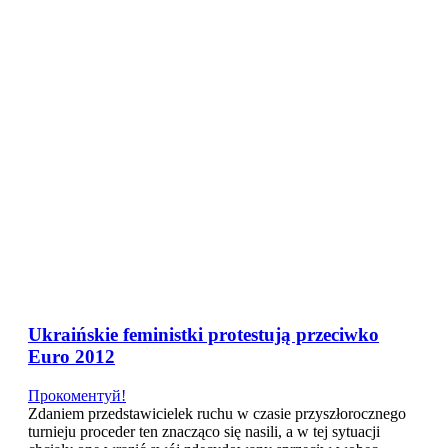
NL
NO
PL
RU
PT
SE
TN
TR
UA
VN
Про проект
Monthly Archives:
December 2011
Ukraińskie feministki protestują przeciwko
Euro 2012
Прокоментуй!
Zdaniem przedstawicielek ruchu w czasie przyszłorocznego
turnieju proceder ten znacząco się nasili, a w tej sytuacji