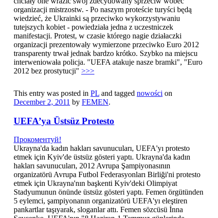
chciały one wrazić swój zdecydowany sprzeciw wobec
organizacji mistrzostw. - Po naszym proteście turyści będą
wiedzieć, że Ukrainki są przeciwko wykorzystywaniu
tutejszych kobiet - powiedziała jedna z uczestniczek
manifestacji. Protest, w czasie którego nagie działaczki
organizacji prezentowały wymierzone przeciwko Euro 2012
transparenty trwał jednak bardzo krótko. Szybko na miejscu
interweniowała policja. "UEFA atakuje nasze bramki", "Euro
2012 bez prostytucji"
>>>
This entry was posted in
PL
and tagged
nowości
on
December 2, 2011
by
FEMEN
.
UEFA’ya Üstsüz Protesto
Прокоментуй!
Ukrayna'da kadın hakları savunucuları, UEFA'yı protesto
etmek için Kyiv'de üstsüz gösteri yaptı. Ukrayna'da kadın
hakları savunucuları, 2012 Avrupa Şampiyonasının
organizatörü Avrupa Futbol Federasyonları Birliği'ni protesto
etmek için Ukrayna'nın başkenti Kyiv'deki Olimpiyat
Stadyumunun önünde üstsüz gösteri yaptı. Femen örgütünden
5 eylemci, şampiyonanın organizatörü UEFA'yı eleştiren
pankartlar taşıyarak, sloganlar attı. Femen sözcüsü İnna