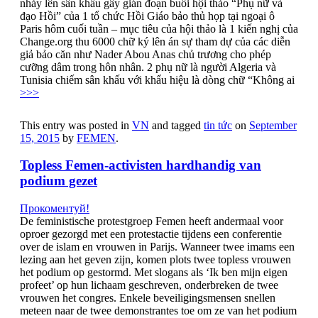
nhảy lên sân khấu gây gián đoạn buổi hội thảo “Phụ nữ và
đạo Hồi” của 1 tổ chức Hồi Giáo bảo thủ họp tại ngoại ô
Paris hôm cuối tuần – mục tiêu của hội thảo là 1 kiến nghị của
Change.org thu 6000 chữ ký lên án sự tham dự của các diễn
giả bảo căn như Nader Abou Anas chủ trương cho phép
cưỡng dâm trong hôn nhân. 2 phụ nữ là người Algeria và
Tunisia chiếm sân khấu với khẩu hiệu là dòng chữ “Không ai
>>>
This entry was posted in
VN
and tagged
tin tức
on
September
15, 2015
by
FEMEN
.
Topless Femen-activisten hardhandig van
podium gezet
Прокоментуй!
De feministische protestgroep Femen heeft andermaal voor
oproer gezorgd met een protestactie tijdens een conferentie
over de islam en vrouwen in Parijs. Wanneer twee imams een
lezing aan het geven zijn, komen plots twee topless vrouwen
het podium op gestormd. Met slogans als ‘Ik ben mijn eigen
profeet’ op hun lichaam geschreven, onderbreken de twee
vrouwen het congres. Enkele beveiligingsmensen snellen
meteen naar de twee demonstrantes toe om ze van het podium