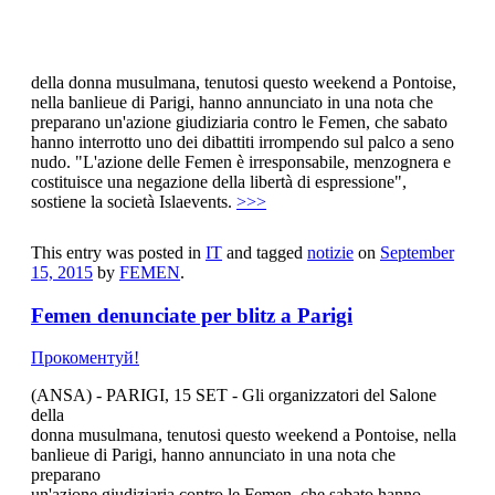
Прокоментуй!
(ANSA) - PARIGI, 15 SET - Gli organizzatori del Salone
della donna musulmana, tenutosi questo weekend a Pontoise,
nella banlieue di Parigi, hanno annunciato in una nota che
preparano un'azione giudiziaria contro le Femen, che sabato
hanno interrotto uno dei dibattiti irrompendo sul palco a seno
nudo. "L'azione delle Femen è irresponsabile, menzognera e
costituisce una negazione della libertà di espressione",
sostiene la società Islaevents.
>>>
This entry was posted in
IT
and tagged
notizie
on
September
15, 2015
by
FEMEN
.
Femen denunciate per blitz a Parigi
Прокоментуй!
(ANSA) - PARIGI, 15 SET - Gli organizzatori del Salone
della
donna musulmana, tenutosi questo weekend a Pontoise, nella
banlieue di Parigi, hanno annunciato in una nota che
preparano
un'azione giudiziaria contro le Femen, che sabato hanno