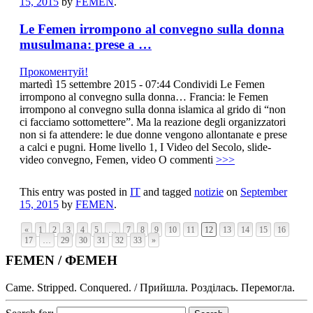
15, 2015
by
FEMEN
.
Le Femen irrompono al convegno sulla donna
musulmana: prese a …
Прокоментуй!
martedì 15 settembre 2015 - 07:44 Condividi Le Femen
irrompono al convegno sulla donna… Francia: le Femen
irrompono al convegno sulla donna islamica al grido di “non
ci facciamo sottomettere”. Ma la reazione degli organizzatori
non si fa attendere: le due donne vengono allontanate e prese
a calci e pugni. Home livello 1, I Video del Secolo, slide-
video convegno, Femen, video O commenti
>>>
This entry was posted in
IT
and tagged
notizie
on
September
15, 2015
by
FEMEN
.
«
1
2
3
4
5
…
7
8
9
10
11
12
13
14
15
16
17
…
29
30
31
32
33
»
FEMEN / ФЕМЕН
Came. Stripped. Conquered. / Прийшла. Розділась. Перемогла.