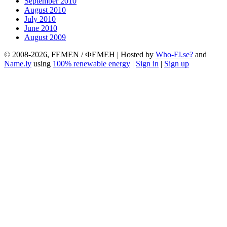
September 2010
August 2010
July 2010
June 2010
August 2009
© 2008-2026, FEMEN / ФЕМЕН | Hosted by
Who-El.se?
and
Name.ly
using
100% renewable energy
|
Sign in
|
Sign up