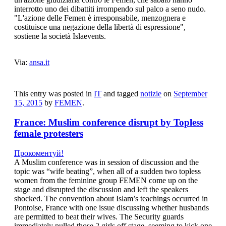
interrotto uno dei dibattiti irrompendo sul palco a seno nudo.
"L'azione delle Femen è irresponsabile, menzognera e
costituisce una negazione della libertà di espressione",
sostiene la società Islaevents.
Via:
ansa.it
This entry was posted in
IT
and tagged
notizie
on
September
15, 2015
by
FEMEN
.
France: Muslim conference disrupt by Topless
female protesters
Прокоментуй!
A Muslim conference was in session of discussion and the
topic was “wife beating”, when all of a sudden two topless
women from the feminine group FEMEN come up on the
stage and disrupted the discussion and left the speakers
shocked. The convention about Islam’s teachings occurred in
Pontoise, France with one issue discussing whether husbands
are permitted to beat their wives. The Security guards
immediately pulled those 2 girls off stage, seeming to kick one