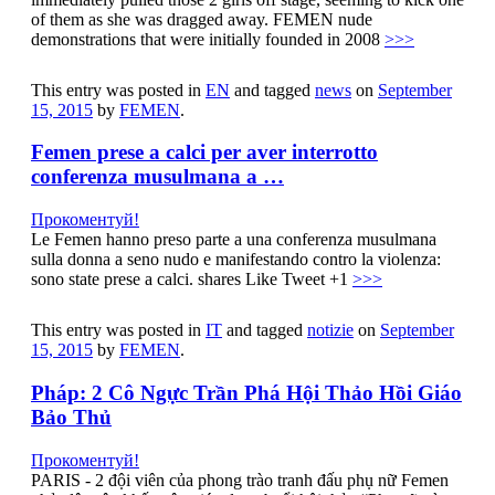
of them as she was dragged away. FEMEN nude
demonstrations that were initially founded in 2008
>>>
This entry was posted in
EN
and tagged
news
on
September
15, 2015
by
FEMEN
.
Femen prese a calci per aver interrotto
conferenza musulmana a …
Прокоментуй!
Le Femen hanno preso parte a una conferenza musulmana
sulla donna a seno nudo e manifestando contro la violenza:
sono state prese a calci. shares Like Tweet +1
>>>
This entry was posted in
IT
and tagged
notizie
on
September
15, 2015
by
FEMEN
.
Pháp: 2 Cô Ngực Trần Phá Hội Thảo Hồi Giáo
Bảo Thủ
Прокоментуй!
PARIS - 2 đội viên của phong trào tranh đấu phụ nữ Femen