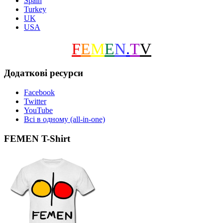
Spain
Turkey
UK
USA
F
E
M
E
N
.
T
V
Додаткові ресурси
Facebook
Twitter
YouTube
Всі в одному (all-in-one)
FEMEN T-Shirt