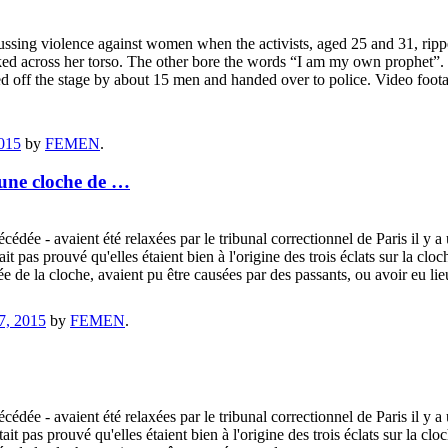
sing violence against women when the activists, aged 25 and 31, ripped
ed across her torso. The other bore the words “I am my own prophet”.
d off the stage by about 15 men and handed over to police. Video foota
015
by
FEMEN
.
’une cloche de …
édée - avaient été relaxées par le tribunal correctionnel de Paris il y a
tait pas prouvé qu'elles étaient bien à l'origine des trois éclats sur la 
rée de la cloche, avaient pu être causées par des passants, ou avoir eu l
7, 2015
by
FEMEN
.
édée - avaient été relaxées par le tribunal correctionnel de Paris il y a
était pas prouvé qu'elles étaient bien à l'origine des trois éclats sur la 