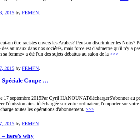
8, 2015
by
FEMEN
.
eut-on être racistes envers les Arabes? Peut-on discriminer les Noirs? 
ce des animaux dans nos sociétés, mais force est d'admettre qu'il n'y a pa
on sa femme» a été l'un des sujets débattus au salon de la
>>>
7, 2015
by
FEMEN
.
 – Spéciale Coupe …
8, le 17 septembre 2015Par Cyril HANOUNATéléchargerS'abonner au p
r l'émission ainsi téléchargée sur votre ordinateur, l'emporter sur vot
en charge toutes les opérations d'abonnement.
>>>
7, 2015
by
FEMEN
.
n – here’s why