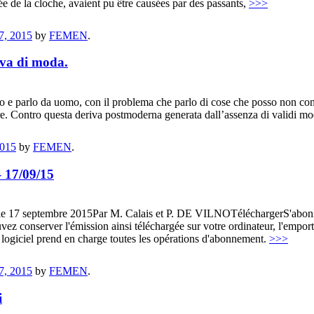
rée de la cloche, avaient pu être causées par des passants,
>>>
7, 2015
by
FEMEN
.
 va di moda.
o e parlo da uomo, con il problema che parlo di cose che posso non con
sere. Contro questa deriva postmoderna generata dall’assenza di validi mod
2015
by
FEMEN
.
 17/09/15
, le 17 septembre 2015Par M. Calais et P. DE VILNOTéléchargerS'abo
ez conserver l'émission ainsi téléchargée sur votre ordinateur, l'empo
le logiciel prend en charge toutes les opérations d'abonnement.
>>>
7, 2015
by
FEMEN
.
i