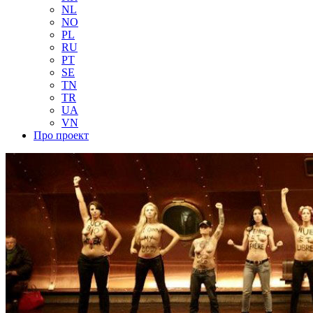
NL
NO
PL
RU
PT
SE
TN
TR
UA
VN
Про проект