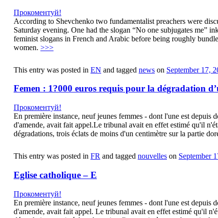
Прокоментуй!
According to Shevchenko two fundamentalist preachers were discus
Saturday evening. One had the slogan “No one subjugates me” ink
feminist slogans in French and Arabic before being roughly bundle
women.
>>>
This entry was posted in
EN
and tagged
news
on
September 17, 2
Femen : 1?000 euros requis pour la dégradation d
Прокоментуй!
En première instance, neuf jeunes femmes - dont l'une est depuis déc
d'amende, avait fait appel.Le tribunal avait en effet estimé qu'il n'é
dégradations, trois éclats de moins d'un centimètre sur la partie do
This entry was posted in
FR
and tagged
nouvelles
on
September 1
Eglise catholique – E
Прокоментуй!
En première instance, neuf jeunes femmes - dont l'une est depuis déc
d'amende, avait fait appel. Le tribunal avait en effet estimé qu'il n'