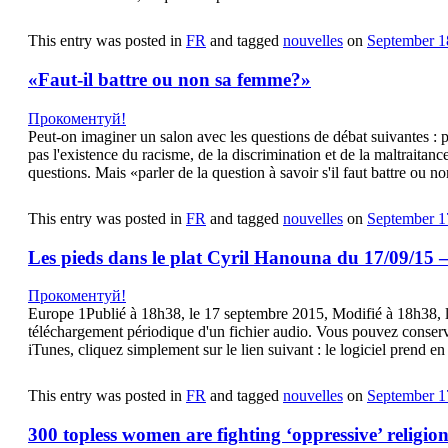
This entry was posted in
FR
and tagged
nouvelles
on
September 1
«Faut-il battre ou non sa femme?»
Прокоментуй!
Peut-on imaginer un salon avec les questions de débat suivantes : p
pas l'existence du racisme, de la discrimination et de la maltraitan
questions. Mais «parler de la question à savoir s'il faut battre ou n
This entry was posted in
FR
and tagged
nouvelles
on
September 1
Les pieds dans le plat Cyril Hanouna du 17/09/15
Прокоментуй!
Europe 1Publié à 18h38, le 17 septembre 2015, Modifié à 18h3
téléchargement périodique d'un fichier audio. Vous pouvez conserve
iTunes, cliquez simplement sur le lien suivant : le logiciel prend 
This entry was posted in
FR
and tagged
nouvelles
on
September 1
300 topless women are fighting ‘oppressive’ religio