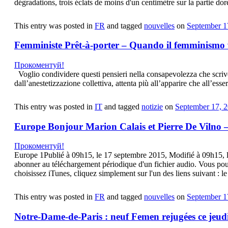
dégradations, trois éclats de moins d'un centimètre sur la partie do
This entry was posted in
FR
and tagged
nouvelles
on
September 1
Femministe Prêt-à-porter – Quando il femminismo
Прокоментуй!
Voglio condividere questi pensieri nella consapevolezza che scriv
dall’anestetizzazione collettiva, attenta più all’apparire che all’es
This entry was posted in
IT
and tagged
notizie
on
September 17, 
Europe Bonjour Marion Calais et Pierre De Vilno –
Прокоментуй!
Europe 1Publié à 09h15, le 17 septembre 2015, Modifié à 09h15
abonner au téléchargement périodique d'un fichier audio. Vous pouv
choisissez iTunes, cliquez simplement sur l'un des liens suivant : 
This entry was posted in
FR
and tagged
nouvelles
on
September 1
Notre-Dame-de-Paris : neuf Femen rejugées ce jeud