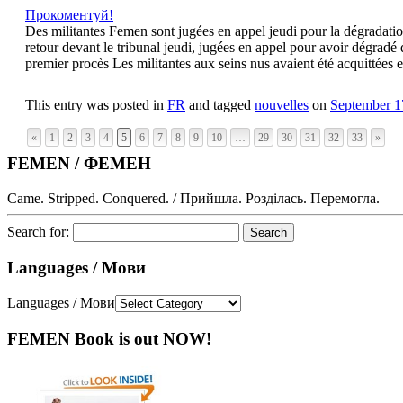
Прокоментуй!
Des militantes Femen sont jugées en appel jeudi pour la dégradati
retour devant le tribunal jeudi, jugées en appel pour avoir dégra
premier procès Les militantes aux seins nus avaient été acquittées 
This entry was posted in
FR
and tagged
nouvelles
on
September 1
«
1
2
3
4
5
6
7
8
9
10
…
29
30
31
32
33
»
FEMEN / ФЕМЕН
Came. Stripped. Conquered. / Прийшла. Розділась. Перемогла.
Search for:
Languages / Мови
Languages / Мови
FEMEN Book is out NOW!