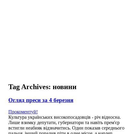
NL
NO
PL
RU
PT
SE
TN
TR
UA
VN
Про проект
Tag Archives:
новини
Огляд преси за 4 березня
Прокоментуй!
Культура українських високопосадовців - річ відносна.
Лише взимку депутати, губернатори та навіть прем'єр
встигли неабияк відзначитись. Один показав середнього
пальця, інший порадив піти в одне місце, а нардеп