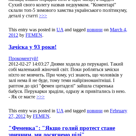
Сухий свого колегу назвав недоумком. "Коментарі"
склали топ-5 зимового хамства українського політикуму,
деталі у статті
>>>
This entry was posted in
UA
and tagged
новини
on
March 4,
2012
by
FEMEN
.
Зачіска у 93 роки!
Прокоментуй!
2012-02-27 14:03:27 Днями ходила до перукарні. Такий
собі маленький жіночий світ. Поки робляться зачіски
ніхто не мовчить. При чому, усі знають, що чоловіків у
залі нема й не буде, тому теми найрізноманітніші. І
раптом до цієї "фемен цитаделі" зайшла старенька
бабуся. Перукарки зраділи, одразу ж привітались із нею.
- Як се маєте
>>>
This entry was posted in
UA
and tagged
новини
on
February
27, 2012
by
FEMEN
.
"Феменка": "Якщо голий протест стане
звичним, ми досягнемо цілі"