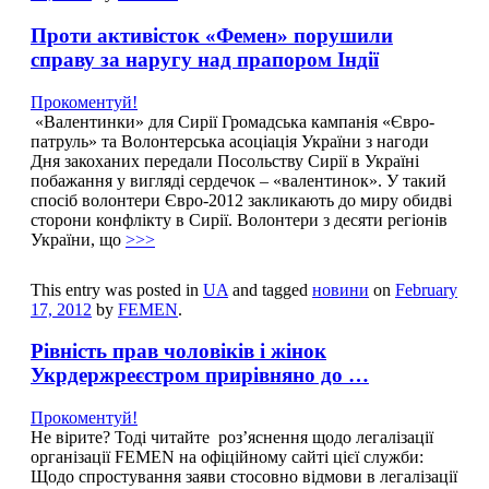
Проти активісток «Фемен» порушили
справу за наругу над прапором Індії
Прокоментуй!
«Валентинки» для Сирії Громадська кампанія «Євро-
патруль» та Волонтерська асоціація України з нагоди
Дня закоханих передали Посольству Сирії в Україні
побажання у вигляді сердечок – «валентинок». У такий
спосіб волонтери Євро-2012 закликають до миру обидві
сторони конфлікту в Сирії. Волонтери з десяти регіонів
України, що
>>>
This entry was posted in
UA
and tagged
новини
on
February
17, 2012
by
FEMEN
.
Рівність прав чоловіків і жінок
Укрдержреєстром прирівняно до …
Прокоментуй!
Не вірите? Тоді читайте роз’яснення щодо легалізації
організації FEMEN на офіційному сайті цієї служби:
Щодо спростування заяви стосовно відмови в легалізації