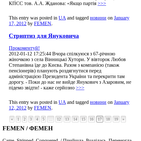
КПСС тов. А.А. Жданова: «Якщо партія
>>>
This entry was posted in
UA
and tagged
новини
on
January
17, 2012
by
FEMEN
.
Стриптиз для Януковича
Прокоментуй!
2012-01-12 17:25:44 Вчора спілкуюся з 67-річною
жіночкою з села Вінницькі Хутори. У вівторок Любов
Степанівна їде до Києва. Разом з компанією (також
пенсіонерів) планують роздягнутися перед
адміністрацією Президента України та перекрити там
дорогу. - Поки до нас не вийде Янукович з Азаровим, не
підемо звідти! - каже серйозно
>>>
This entry was posted in
UA
and tagged
новини
on
January
12, 2012
by
FEMEN
.
«
1
2
3
4
5
…
12
13
14
15
16
17
18
19
»
FEMEN / ФЕМЕН
Came. Stripped. Conquered. / Прийшла. Розділась. Перемогла.