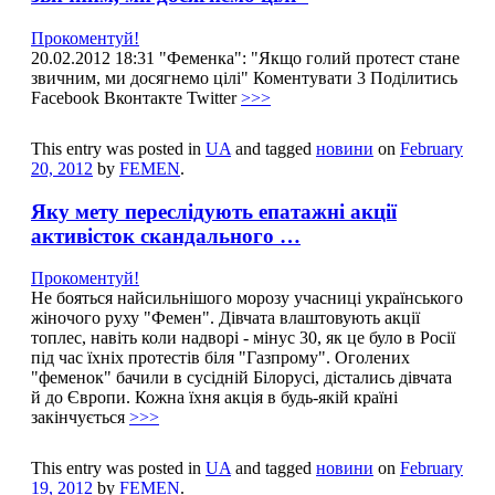
Прокоментуй!
20.02.2012 18:31 "Феменка": "Якщо голий протест стане
звичним, ми досягнемо цілі" Коментувати 3 Поділитись
Facebook Вконтакте Twitter
>>>
This entry was posted in
UA
and tagged
новини
on
February
20, 2012
by
FEMEN
.
Яку мету переслідують епатажні акції
активісток скандального …
Прокоментуй!
Не бояться найсильнішого морозу учасниці українського
жіночого руху "Фемен". Дівчата влаштовують акції
топлес, навіть коли надворі - мінус 30, як це було в Росії
під час їхніх протестів біля "Газпрому". Оголених
"феменок" бачили в сусідній Білорусі, дістались дівчата
й до Європи. Кожна їхня акція в будь-якій країні
закінчується
>>>
This entry was posted in
UA
and tagged
новини
on
February
19, 2012
by
FEMEN
.