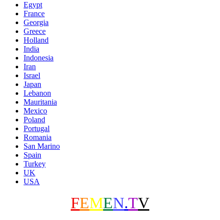
Egypt
France
Georgia
Greece
Holland
India
Indonesia
Iran
Israel
Japan
Lebanon
Mauritania
Mexico
Poland
Portugal
Romania
San Marino
Spain
Turkey
UK
USA
F
E
M
E
N
.
T
V