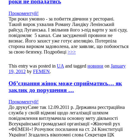
роки не попадатись
Прокоментуй!
Три роки умовно - за побиття дівчини у ресторані.
Такий вирок ухвалив Роману Ландіку Ленінський
райсуд Луганська. І звільнив його з-під варти у залі суду,
повідомляє 5 канал. Сам засуджений провини не
визнає. Його захист уже готує апеляцію. Потерпіла
сторона вироком задоволена, але заявляє, що побоюється
за свою безпеку. Подробиці
>>>
This entry was posted in
UA
and tagged
новини
on
January
19, 2012
by
FEMEN
.
Об’єднання жінок може сприйматись… як
заклик до порушення …
Прокоментуй!
До друкуСаме так 12.09.2011 р. Державна реєстраційна
служба у своїй відмові щодо легалізації шляхом
повідомлення витлумачила основну мету діяльності
Всеукраїнської громадської організації «Жіночий рух
«ФЕМЕН»! Розчулює посилання на ст. 24 Конституції
України! Згадались вікопомні слова Секретаря ЦК