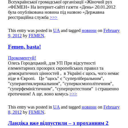
Всеукраїнської громадської організації «Жіночий рух
«ФЕМЕН» На інтернет-сайті газети «День» 20.01.2012
була опублікована новина під назвою «Державна
реєстраційна служба
>>>
This entry was posted in
UA
and tagged
новини
on
February
9, 2012
by
FEMEN
.
Femen, basta!
Прокоментуй!
Олесь Городецький, для УП При відсутності
елементарних прозорих європейських правил та
демократичних цінностей , в Україні є щось, чого немає
ніде в Європі. Це "щось" є "суперліберальним",
"суперантиклерикальним", "суперкосмополітичним",
"суперфеміністичним", "суперпротестним" і страшенно
еротичним! А ще, воно комусь
>>>
This entry was posted in
UA
and tagged
новини
on
February
8, 2012
by
FEMEN
.
Ландіка вже відпустили – з проханням 2