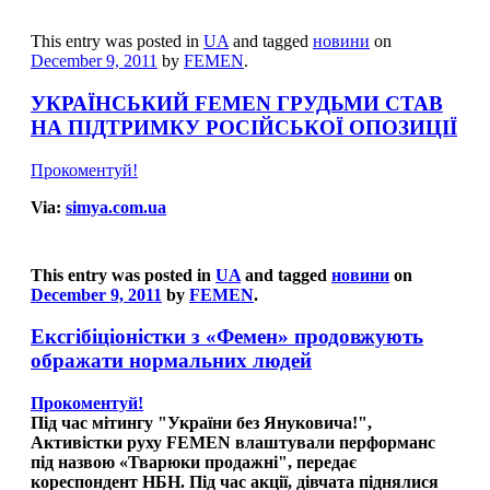
This entry was posted in
UA
and tagged
новини
on
December 9, 2011
by
FEMEN
.
УКРАЇНСЬКИЙ FEMEN ГРУДЬМИ СТАВ
НА ПІДТРИМКУ РОСІЙСЬКОЇ ОПОЗИЦІЇ
Прокоментуй!
Via:
simya.com.ua
This entry was posted in
UA
and tagged
новини
on
December 9, 2011
by
FEMEN
.
Ексгібіціоністки з «Фемен» продовжують
ображати нормальних людей
Прокоментуй!
Під час мітингу "України без Януковича!",
Активістки руху FEMEN влаштували перформанс
під назвою «Тварюки продажні", передає
кореспондент НБН. Під час акції, дівчата піднялися