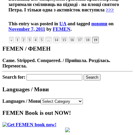
затримали сміливиць на підході - на площі святого
Петра. І тільки одна з активісток виступила
>>>
This entry was posted in
UA
and tagged
новини
on
November 7, 2011
by
FEMEN
.
«
1
2
3
4
5
…
14
15
16
17
18
19
FEMEN / ФЕМЕН
Came. Stripped. Conquered. / Прийшла. Розділась.
Перемогла.
Search for:
Languages / Мови
Languages / Мови
FEMEN Book is out NOW!