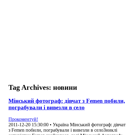
NL
NO
PL
RU
PT
SE
TN
TR
UA
VN
Про проект
Tag Archives:
новини
Мінський фотограф: дівчат з Femen побили,
пограбували і вивезли в село
Прокоментуй!
2011-12-20 15:30:00 • Україна Мінський фотограф: дівчат
з Femen побили, пограбували і вивезли в селоЗниклі