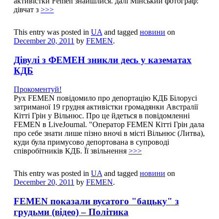
активістки Femen знайшлися. далі Мінський фотограф:
дівчат з
>>>
This entry was posted in
UA
and tagged
новини
on
December 20, 2011
by
FEMEN
.
Дівулі з ФЕМЕН зникли десь у казематах
КДБ
Прокоментуй!
Рух FEMEN повідомило про депортацію КДБ Білорусі
затриманої 19 грудня активістки громадянки Австралії
Кітті Грін у Вільнюс. Про це йдеться в повідомленні
FEMEN в LiveJournal. "Оператор FEMEN Кітті Грін дала
про себе знати лише пізно вночі в місті Вільнюс (Литва),
куди була примусово депортована в супроводі
співробітників КДБ. Її звільнення
>>>
This entry was posted in
UA
and tagged
новини
on
December 20, 2011
by
FEMEN
.
FEMEN показали вусатого "бацьку" з
грудьми (відео) – Політика