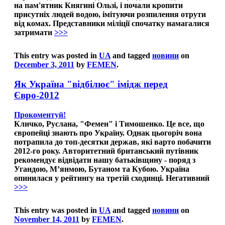
на пам'ятник Княгині Ользі, і почали кропити
присутніх людей водою, імітуючи розпилення отрути
від комах. Представники міліції спочатку намагалися
затримати
>>>
This entry was posted in
UA
and tagged
новини
on
December 3, 2011
by
FEMEN
.
Як Україна "відбілює" імідж перед
Євро-2012
Прокоментуй!
Кличко, Руслана, "Фемен" і Тимошенко. Це все, що
європейці знають про Україну. Однак цьогоріч вона
потрапила до топ-десятки держав, які варто побачити
2012-го року. Авторитетний британський путівник
рекомендує відвідати нашу батьківщину - поряд з
Угандою, М’янмою, Бутаном та Кубою. Україна
опинилася у рейтингу на третій сходинці. Негативний
>>>
This entry was posted in
UA
and tagged
новини
on
November 14, 2011
by
FEMEN
.