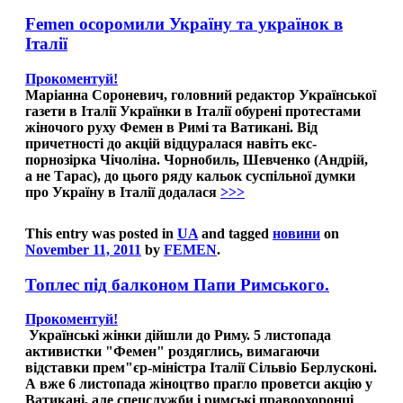
Femen осоромили Україну та українок в
Італії
Прокоментуй!
Маріанна Сороневич, головний редактор Української
газети в Італії Українки в Італії обурені протестами
жіночого руху Фемен в Римі та Ватикані. Від
причетності до акцій відцуралася навіть екс-
порнозірка Чічоліна. Чорнобиль, Шевченко (Андрій,
а не Тарас), до цього ряду кальок суспільної думки
про Україну в Італії додалася
>>>
This entry was posted in
UA
and tagged
новини
on
November 11, 2011
by
FEMEN
.
Топлес під балконом Папи Римського.
Прокоментуй!
Українські жінки дійшли до Риму. 5 листопада
активистки "Фемен" роздяглись, вимагаючи
відставки прем"єр-міністра Італії Сільвіо Берлусконі.
А вже 6 листопада жіноцтво прагло проветси акцію у
Ватикані, але спецслужби і римські правоохоронці