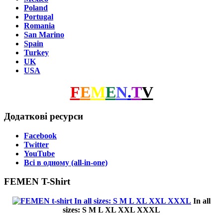
Poland
Portugal
Romania
San Marino
Spain
Turkey
UK
USA
F
E
M
E
N
.
T
V
Додаткові ресурси
Facebook
Twitter
YouTube
Всі в одному (all-in-one)
FEMEN T-Shirt
In all
sizes: S M L XL XXL XXXL