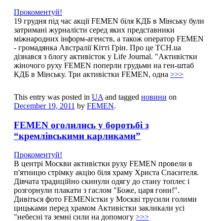
Прокоментуй!
19 грудня під час акції FEMEN біля КДБ в Мінську були
затримані журналісти серед яких представники
міжнародних інформ-агенств, а також оператор FEMEN
- громадянка Австралії Кітті Грін. Про це ТСН.ua
дізнався з блогу активісток у Life Journal. "Активістки
жіночого руху FEMEN поперли грудьми на ген-штаб
КДБ в Мінську. Три активістки FEMEN, одна
>>>
This entry was posted in
UA
and tagged
новини
on
December 19, 2011
by
FEMEN
.
FEMEN оголились у боротьбі з
“кремлівськими карликами”
Прокоментуй!
В центрі Москви активістки руху FEMEN провели в
п'ятницю стрімку акцію біля храму Христа Спасителя.
Дівчата традиційно скинули одягу до стану топлес і
розгорнули плакати з гаслом "Боже, царя гони!".
Дивіться фото FEMENістки у Москві трусили голими
цицьками перед храмом Активістки закликали усі
"небесні та земні сили на допомогу
>>>