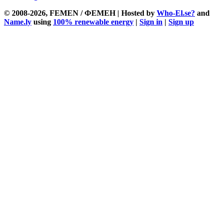
© 2008-2026, FEMEN / ФЕМЕН | Hosted by
Who-El.se?
and
Name.ly
using
100% renewable energy
|
Sign in
|
Sign up