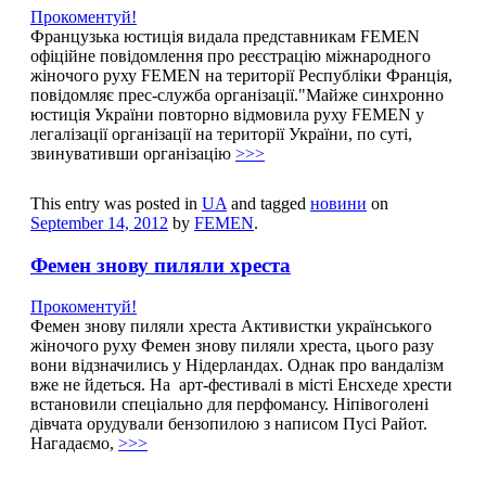
Прокоментуй!
Французька юстиція видала представникам FEMEN
офіційне повідомлення про реєстрацію міжнародного
жіночого руху FEMEN на території Республіки Франція,
повідомляє прес-служба організації."Майже синхронно
юстиція України повторно відмовила руху FEMEN у
легалізації організації на території України, по суті,
звинувативши організацію
>>>
This entry was posted in
UA
and tagged
новини
on
September 14, 2012
by
FEMEN
.
Фемен знову пиляли хреста
Прокоментуй!
Фемен знову пиляли хреста Активистки українського
жіночого руху Фемен знову пиляли хреста, цього разу
вони відзначились у Нідерландах. Однак про вандалізм
вже не йдеться. На арт-фестивалі в місті Енсхеде хрести
встановили спеціально для перфомансу. Ніпівоголені
дівчата орудували бензопилою з написом Пусі Райот.
Нагадаємо,
>>>