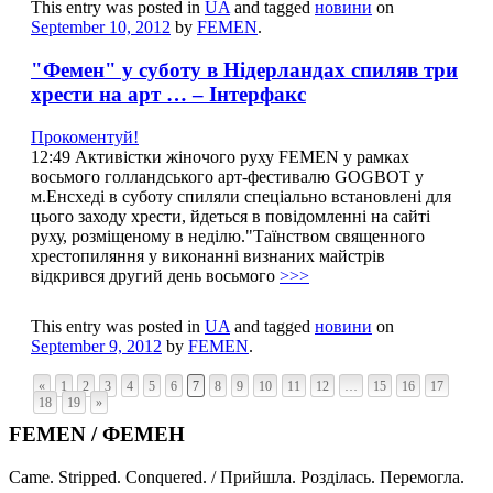
This entry was posted in
UA
and tagged
новини
on
September 10, 2012
by
FEMEN
.
"Фемен" у суботу в Нідерландах спиляв три
хрести на арт … – Інтерфакс
Прокоментуй!
12:49 Активістки жіночого руху FEMEN у рамках
восьмого голландського арт-фестивалю GOGBOT у
м.Енсхеді в суботу спиляли спеціально встановлені для
цього заходу хрести, йдеться в повідомленні на сайті
руху, розміщеному в неділю."Таїнством священного
хрестопиляння у виконанні визнаних майстрів
відкрився другий день восьмого
>>>
This entry was posted in
UA
and tagged
новини
on
September 9, 2012
by
FEMEN
.
«
1
2
3
4
5
6
7
8
9
10
11
12
…
15
16
17
18
19
»
FEMEN / ФЕМЕН
Came. Stripped. Conquered. / Прийшла. Розділась. Перемогла.