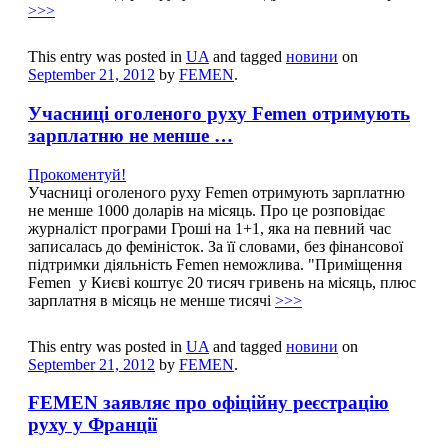
>>>
This entry was posted in
UA
and tagged
новини
on
September 21, 2012
by
FEMEN
.
Учасниці оголеного руху Femen отримують
зарплатню не менше …
Прокоментуй!
Учасниці оголеного руху Femen отримують зарплатню
не менше 1000 доларів на місяць. Про це розповідає
журналіст програми Гроші на 1+1, яка на певний час
записалась до феміністок. За її словами, без фінансової
підтримки діяльність Femen неможлива. "Приміщення
Femen у Києві коштує 20 тисяч гривень на місяць, плюс
зарплатня в місяць не менше тисячі
>>>
This entry was posted in
UA
and tagged
новини
on
September 21, 2012
by
FEMEN
.
FEMEN заявляє про офіційну реєстрацію
руху у Франції