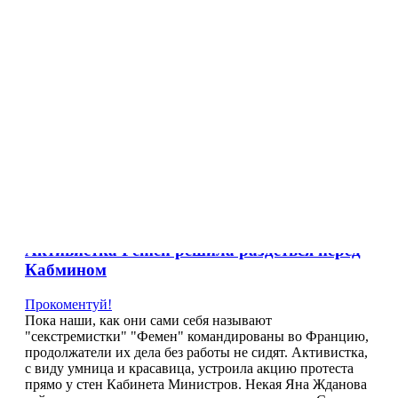
Купити акцію з Femen можна за 40 тисяч
Прокоментуй!
Замовити акцію з участю дівчат з Femen можна за 40-100
тисяч гривень. Про це йдеться в сюжеті програми
"Гроші". Агент, який працює з феміністками, по скайпу
називає ціну на оголені торси. "Від 40 тисяч до сотки,
якщо це регіональна акція", – розповів по скайпу
чоловік, що відмовився показати своє обличчя. За його
словами, ціна варіюється залежно
>>>
This entry was posted in
UA
and tagged
новини
on
September 27, 2012
by
FEMEN
.
Активистка Femen решила раздеться перед
Кабмином
Прокоментуй!
Пока наши, как они сами себя называют
"секстремистки" "Фемен" командированы во Францию,
продолжатели их дела без работы не сидят. Активистка,
с виду умница и красавица, устроила акцию протеста
прямо у стен Кабинета Министров. Некая Яна Жданова