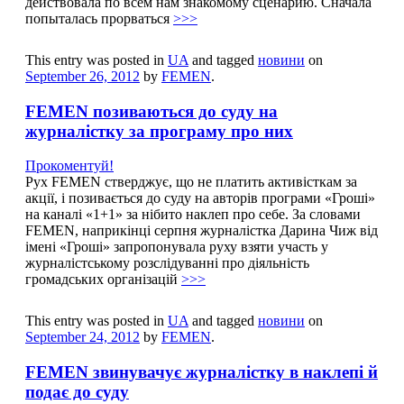
действовала по всем нам знакомому сценарию. Сначала
попыталась прорваться
>>>
This entry was posted in
UA
and tagged
новини
on
September 26, 2012
by
FEMEN
.
FEMEN позиваються до суду на
журналістку за програму про них
Прокоментуй!
Рух FEMEN стверджує, що не платить активісткам за
акції, і позивається до суду на авторів програми «Грошi»
на каналі «1+1» за нібито наклеп про себе. За словами
FEMEN, наприкінці серпня журналістка Дарина Чиж від
імені «Гроші» запропонувала руху взяти участь у
журналістському розслідуванні про діяльність
громадських організацій
>>>
This entry was posted in
UA
and tagged
новини
on
September 24, 2012
by
FEMEN
.
FEMEN звинувачує журналістку в наклепі й
подає до суду