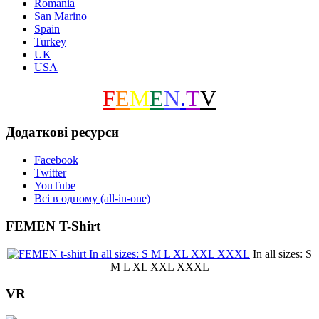
Romania
San Marino
Spain
Turkey
UK
USA
F
E
M
E
N
.
T
V
Додаткові ресурси
Facebook
Twitter
YouTube
Всі в одному (all-in-one)
FEMEN T-Shirt
In all sizes: S
M L XL XXL XXXL
VR