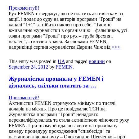
Прокоментуй!
Рух FEMEN стверджує, що не платить активісткам за
акції, і подає до суду на авторів програми "Грошi" на
каналі "1+1" за нібито наклеп про себе. "Таємне
вживляння журналістки в організацію – фальшивка, усі
заяви програми "Грошi" про рух – груба брехня і
наклеп", - сказано в заяві. За словами FEMEN,
наприкінці серпня журналістка Дарина Чиж від
>>>
This entry was posted in
UA
and tagged
новини
on
September 24, 2012
by
FEMEN
.
Журналістка проникла у FEMEN і
дізналась, скільки платять за …
Прокоментуй!
Активістки FEMEN отримують мінімум по тисячі
доларів на місяць. Про це повідомляє ТСН.ua.
Журналістка програми "Гроші" ненадовго
перекваліфікувалась та стала активісткою жіночого руху
FEMEN. При цьому їй вдалось зняти на приховану
камеру процедуру проходження "співбесіди" та
настанови лідерки руху – Олександри Шевченко – про