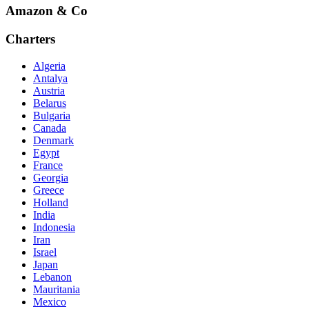
Amazon & Co
Charters
Algeria
Antalya
Austria
Belarus
Bulgaria
Canada
Denmark
Egypt
France
Georgia
Greece
Holland
India
Indonesia
Iran
Israel
Japan
Lebanon
Mauritania
Mexico