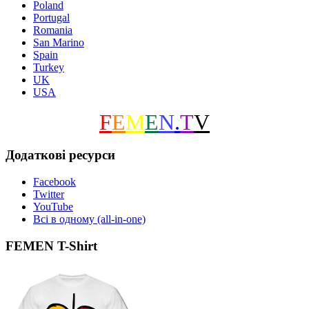
Poland
Portugal
Romania
San Marino
Spain
Turkey
UK
USA
F
E
M
E
N
.
T
V
Додаткові ресурси
Facebook
Twitter
YouTube
Всі в одному (all-in-one)
FEMEN T-Shirt