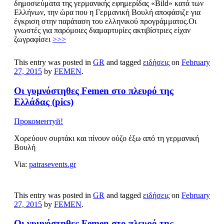
δημοσιεύματα της γερμανικής εφημερίδας «Bild» κατά των
Ελλήνων, την ώρα που η Γερμανική Βουλή αποφάσιζε για
έγκριση στην παράταση του ελληνικού προγράμματος.Οι
γνωστές για παρόμοιες διαμαρτυρίες ακτιβίστριες είχαν
ζωγραφίσει
>>>
This entry was posted in
GR
and tagged
ειδήσεις
on
February
27, 2015
by
FEMEN
.
Οι γυμνόστηθες Femen στο πλευρό της
Ελλάδας (pics)
Прокоментуй!
Xορεύουν συρτάκι και πίνουν ούζο έξω από τη γερμανική
Βουλή
Via:
patrasevents.gr
This entry was posted in
GR
and tagged
ειδήσεις
on
February
27, 2015
by
FEMEN
.
Οι γυμνόστηθες Femen στο πλευρό της