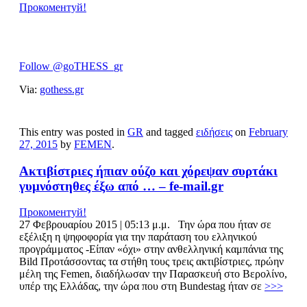
Прокоментуй!
Follow @goTHESS_gr
Via:
gothess.gr
This entry was posted in
GR
and tagged
ειδήσεις
on
February
27, 2015
by
FEMEN
.
Ακτιβίστριες ήπιαν ούζο και χόρεψαν συρτάκι
γυμνόστηθες έξω από … – fe-mail.gr
Прокоментуй!
27 Φεβρουαρίου 2015 | 05:13 μ.μ. Την ώρα που ήταν σε
εξέλιξη η ψηφοφορία για την παράταση του ελληνικού
προγράμματος -Είπαν «όχι» στην ανθελληνική καμπάνια της
Bild Προτάσσοντας τα στήθη τους τρεις ακτιβίστριες, πρώην
μέλη της Femen, διαδήλωσαν την Παρασκευή στο Βερολίνο,
υπέρ της Ελλάδας, την ώρα που στη Bundestag ήταν σε
>>>