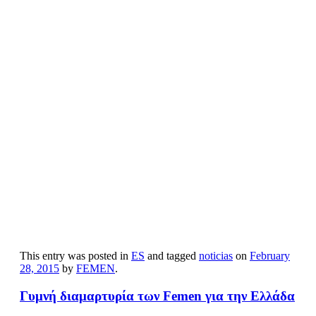
Una protesa muy particuar ante un diario
alemán que pide no dar …
Прокоментуй!
Tres ex activistas del grupo FEMEN protagonizaron este
viernes una protesta 'a pecho descubierto' frente a la sede del
peridico 'Bild' en Berlin.
Las mujeres condenaron el reciente mensaje de la publicacin
que rezaba: "No daremos mil millones ms a la codiciosa
Grecia".
Fuente: RT
Via:
sitioandino.com
This entry was posted in
ES
and tagged
noticias
on
February
28, 2015
by
FEMEN
.
Γυμνή διαμαρτυρία των Femen για την Ελλάδα