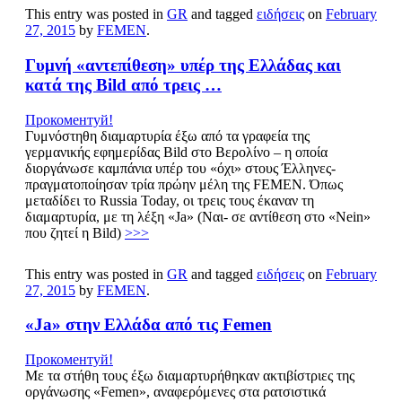
This entry was posted in
GR
and tagged
ειδήσεις
on
February
27, 2015
by
FEMEN
.
Γυμνή «αντεπίθεση» υπέρ της Ελλάδας και
κατά της Bild από τρεις …
Прокоментуй!
Γυμνόστηθη διαμαρτυρία έξω από τα γραφεία της
γερμανικής εφημερίδας Bild στο Βερολίνο – η οποία
διοργάνωσε καμπάνια υπέρ του «όχι» στους Έλληνες-
πραγματοποίησαν τρία πρώην μέλη της FEMEN. Όπως
μεταδίδει το Russia Today, οι τρεις τους έκαναν τη
διαμαρτυρία, με τη λέξη «Ja» (Ναι- σε αντίθεση στο «Nein»
που ζητεί η Bild)
>>>
This entry was posted in
GR
and tagged
ειδήσεις
on
February
27, 2015
by
FEMEN
.
«Ja» στην Ελλάδα από τις Femen
Прокоментуй!
Με τα στήθη τους έξω διαμαρτυρήθηκαν ακτιβίστριες της
οργάνωσης «Femen», αναφερόμενες στα ρατσιστικά