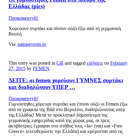
Ελλάδας (pics)
Прокоментуй!
Xορεύουν συρτάκι και πίνουν ούζο έξω από τη γερμανική
Βουλή
Via:
patrasevents.gr
This entry was posted in
GR
and tagged
ειδήσεις
on
February
27, 2015
by
FEMEN
.
ΔΕΙΤΕ: οι femen χορεύουν ΓΥΜΝΕΣ συρτάκι
και διαδηλώνουν ΥΠΕΡ …
Прокоментуй!
​Γυμνόστηθες χόρευαν συρτάκι και έπιναν ούζο οι Femen έξω
από τα γραφεία της Bild στο Βερολίνο, διαδηλώνοντας υπέρ
της Ελλάδας! Μετά το προκλητικό δημοσίευμα της
γερμανικής εφημερίδας κατά της χώρας μας, οι τρεις
ακτιβίστριες έγραψαν στο στήθος τους «Ja» (ναι) και «Free
Greece» (ελευθερώστε την Ελλάδα) και κρέμονταν από τις