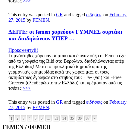
τσέπες
>>>
This entry was posted in
GR
and tagged
ειδήσεις
on
February
27, 2015
by
FEMEN
.
ΔΕΙΤΕ: οι femen χορεύουν ΓΥΜΝΕΣ συρτάκι
και διαδηλώνουν ΥΠΕΡ …
Прокоментуй!
​Γυμνόστηθες χόρευαν συρτάκι και έπιναν ούζο οι Femen έξω
από τα γραφεία της Bild στο Βερολίνο, διαδηλώνοντας υπέρ
της Ελλάδας! Μετά το προκλητικό δημοσίευμα της
γερμανικής εφημερίδας κατά της χώρας μας, οι τρεις
ακτιβίστριες έγραψαν στο στήθος τους «Ja» (ναι) και «Free
Greece» (ελευθερώστε την Ελλάδα) και κρέμονταν από τις
τσέπες
>>>
This entry was posted in
GR
and tagged
ειδήσεις
on
February
27, 2015
by
FEMEN
.
1
2
3
4
5
6
…
33
34
35
36
37
»
FEMEN / ФЕМЕН