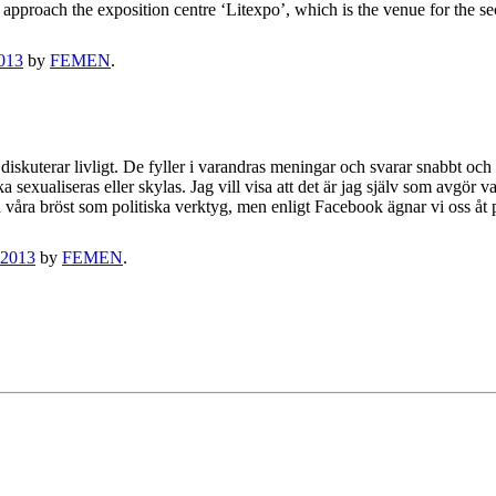
o approach the exposition centre ‘Litexpo’, which is the venue for the 
013
by
FEMEN
.
diskuterar livligt. De fyller i varandras meningar och svarar snabbt och 
ka sexualiseras eller skylas. Jag vill visa att det är jag själv som avgö
ra våra bröst som politiska verktyg, men enligt Facebook ägnar vi oss åt
 2013
by
FEMEN
.