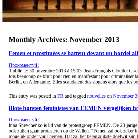
Monthly Archives:
November 2013
Femen et prostituées se battent devant un bordel a
Прокоментуй!
Publié le: 30 novembre 2013 à 15:03 Jean-François Cloutier Ci-des
fois beaucoup de bruit pour rien en manifestant pour criminaliser l
Berlin, en Allemagne. Elles scandaient des slogans alors que les pol
This entry was posted in
FR
and tagged
nouvelles
on
November 3
Blote borsten feministes van FEMEN vergelijken 
Прокоментуй!
Inna Shevchenko is lid van de protestgroep FEMEN. De 23-jarige
ook zullen gaan protesteren op de Wallen. “Femen zal ook zeker he
mogelijk onder vuur nemen. Dat zal het belangrijkste doelwit zijn 