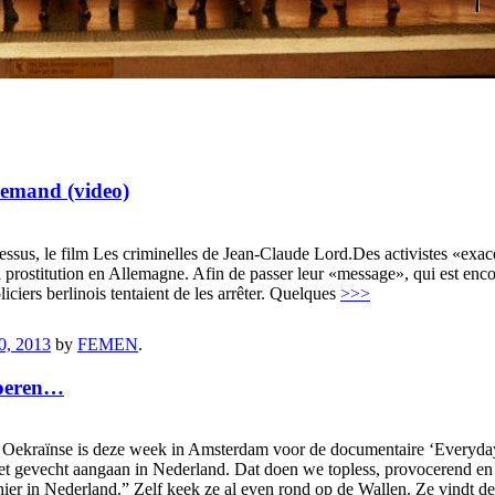
llemand (video)
sus, le film Les criminelles de Jean-Claude Lord.Des activistes «exac
a prostitution en Allemagne. Afin de passer leur «message», qui est encor
iciers berlinois tentaient de les arrêter. Quelques
>>>
0, 2013
by
FEMEN
.
hoeren…
 Oekraïnse is deze week in Amsterdam voor de documentaire ‘Everyday
t gevecht aangaan in Nederland. Dat doen we topless, provocerend en agr
hier in Nederland.” Zelf keek ze al even rond op de Wallen. Ze vindt d