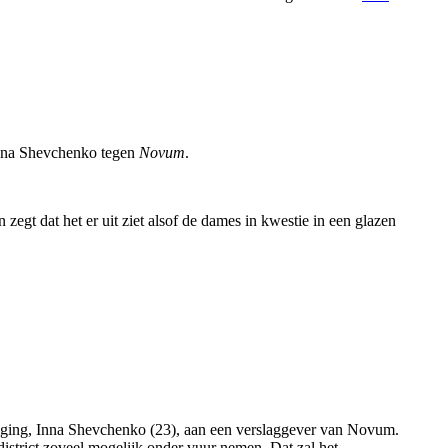
Inna Shevchenko tegen
Novum
.
zegt dat het er uit ziet alsof de dames in kwestie in een glazen
eging, Inna Shevchenko (23), aan een verslaggever van Novum.
district zoveel mogelijk onder vuur nemen. Dat zal het