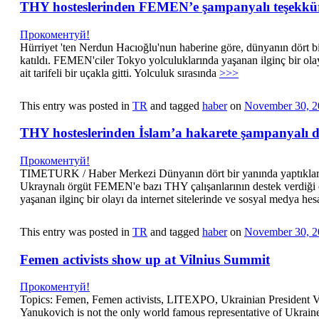
THY hosteslerinden FEMEN’e şampanyalı teşekkü
Прокоментуй!
Hürriyet 'ten Nerdun Hacıoğlu'nun haberine göre, dünyanın dört 
katıldı. FEMEN'ciler Tokyo yolculuklarında yaşanan ilginç bir ola
ait tarifeli bir uçakla gitti. Yolculuk sırasında
>>>
This entry was posted in
TR
and tagged
haber
on
November 30, 2
THY hosteslerinden İslam’a hakarete şampanyalı d
Прокоментуй!
TIMETURK / Haber Merkezi Dünyanın dört bir yanında yaptıkları e
Ukraynalı örgüt FEMEN'e bazı THY çalışanlarının destek verdiği
yaşanan ilginç bir olayı da internet sitelerinde ve sosyal medya h
This entry was posted in
TR
and tagged
haber
on
November 30, 2
Femen activists show up at Vilnius Summit
Прокоментуй!
Topics: Femen, Femen activists, LITEXPO, Ukrainian President V
Yanukovich is not the only world famous representative of Ukraine t