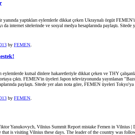
r
bir yanında yaptıkları eylemlerle dikkat çeken Ukraynalı örgüt FEMEN
yı da internet sitelerinde ve sosyal medya hesaplarında paylaştı. Site
013
by
FEMEN
.
estek!
ylemlerde kutsal dinlere hakaretleriyle dikkat çeken ve THY çalışan
 ortaya çıktı. FEMEN'in üyeleri Japon televizyonunda yayınlanan "Baz
esaplarında paylaştı. Sitede yer alan nota göre, FEMEN üyeleri Tokyo'y
013
by
FEMEN
.
iktor Yanukovych, Vilnius Summit Report mistake Femen in Vilnius | 
hat is visiting Vilnius these days. The leader of the country was follo