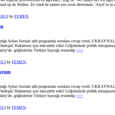
 rond op de Wallen. Ze vindt de ramen een soort dierentuin. 'Alsof ze in
 2013
by
FEMEN
.
um
tığı Aykırı Sorular adlı programda sorulara cevap verdi. UKRAYNALI 
birleşin! Haklarınız için mücadele edin! Göğsünüzde politik mesajınızın 
dıköy'de, göğüslerine Türkiye bayrağı resmedip
>>>
013
by
FEMEN
.
nurum
tığı Aykırı Sorular adlı programda sorulara cevap verdi. UKRAYNALI 
birleşin! Haklarınız için mücadele edin! Göğsünüzde politik mesajınızın 
dıköy'de, göğüslerine Türkiye bayrağı resmedip
>>>
013
by
FEMEN
.