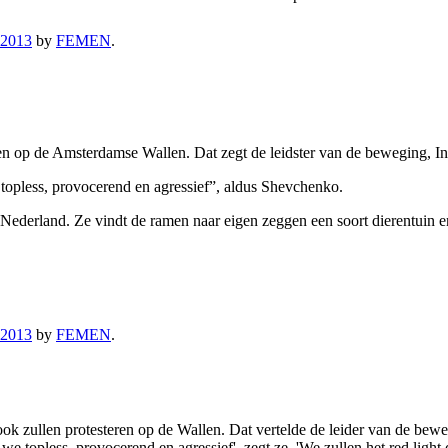
 2013
by
FEMEN
.
n op de Amsterdamse Wallen. Dat zegt de leidster van de beweging, 
topless, provocerend en agressief”, aldus Shevchenko.
n Nederland. Ze vindt de ramen naar eigen zeggen een soort dierentuin en 
 2013
by
FEMEN
.
k zullen protesteren op de Wallen. Dat vertelde de leider van de bew
 topless, provocerend en agressief', zegt ze. 'We zullen het red light 