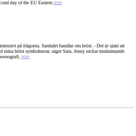
second day of the EU Eastern
>>>
intensivt på frågorna. Samtalet handlar om bröst. - Det är sjukt att
r vad mina bröst symboliserar, säger Sara. Jenny nickar instämmande
 pornografi.
>>>