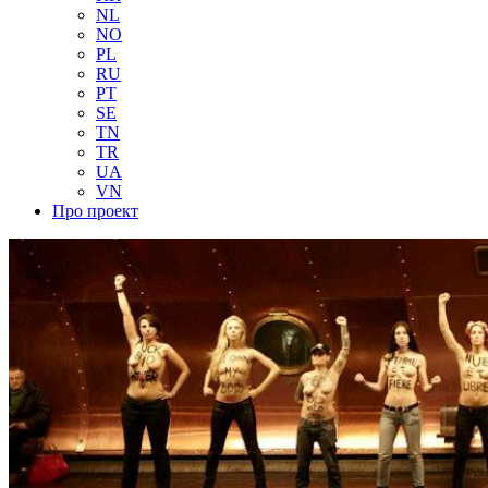
NL
NO
PL
RU
PT
SE
TN
TR
UA
VN
Про проект