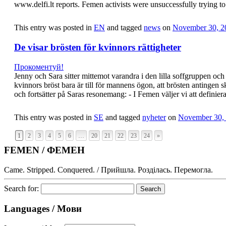
www.delfi.lt reports. Femen activists were unsuccessfully trying t
This entry was posted in
EN
and tagged
news
on
November 30, 2
De visar brösten för kvinnors rättigheter
Прокоментуй!
Jenny och Sara sitter mittemot varandra i den lilla soffgruppen och 
kvinnors bröst bara är till för mannens ögon, att brösten antingen s
och fortsätter på Saras resonemang: - I Femen väljer vi att definie
This entry was posted in
SE
and tagged
nyheter
on
November 30,
1
2
3
4
5
6
…
20
21
22
23
24
»
FEMEN / ФЕМЕН
Came. Stripped. Conquered. / Прийшла. Розділась. Перемогла.
Search for:
Languages / Мови