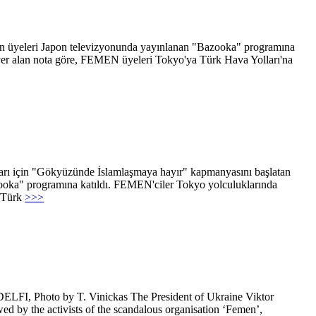
'in üyeleri Japon televizyonunda yayınlanan "Bazooka" programına
de yer alan nota göre, FEMEN üyeleri Tokyo'ya Türk Hava Yolları'na
ları için "Gökyüzünde İslamlaşmaya hayır" kapmanyasını başlatan
ooka" programına katıldı. FEMEN'ciler Tokyo yolculuklarında
a Türk
>>>
DELFI, Photo by T. Vinickas The President of Ukraine Viktor
wed by the activists of the scandalous organisation ‘Femen’,