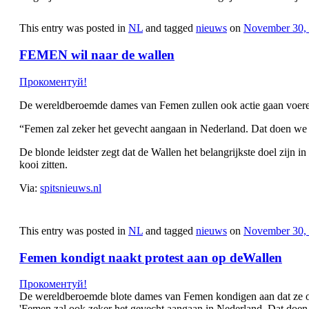
This entry was posted in
NL
and tagged
nieuws
on
November 30,
FEMEN wil naar de wallen
Прокоментуй!
De wereldberoemde dames van Femen zullen ook actie gaan voere
“Femen zal zeker het gevecht aangaan in Nederland. Dat doen we 
De blonde leidster zegt dat de Wallen het belangrijkste doel zijn i
kooi zitten.
Via:
spitsnieuws.nl
This entry was posted in
NL
and tagged
nieuws
on
November 30,
Femen kondigt naakt protest aan op deWallen
Прокоментуй!
De wereldberoemde blote dames van Femen kondigen aan dat ze oo
'Femen zal ook zeker het gevecht aangaan in Nederland. Dat doen we