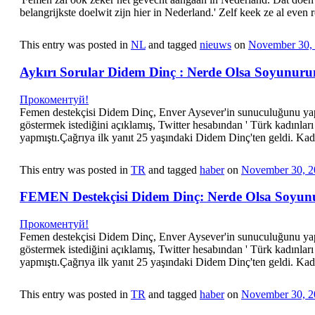
belangrijkste doelwit zijn hier in Nederland.' Zelf keek ze al even
This entry was posted in
NL
and tagged
nieuws
on
November 30,
Aykırı Sorular Didem Dinç : Nerde Olsa Soyunur
Прокоментуй!
Femen destekçisi Didem Dinç, Enver Aysever'in sunuculuğunu yap
göstermek istediğini açıklamış, Twitter hesabından ' Türk kadınları 
yapmıştı.Çağrıya ilk yanıt 25 yaşındaki Didem Dinç'ten geldi. Ka
This entry was posted in
TR
and tagged
haber
on
November 30, 2
FEMEN Destekçisi Didem Dinç: Nerde Olsa Soyu
Прокоментуй!
Femen destekçisi Didem Dinç, Enver Aysever'in sunuculuğunu yap
göstermek istediğini açıklamış, Twitter hesabından ' Türk kadınları 
yapmıştı.Çağrıya ilk yanıt 25 yaşındaki Didem Dinç'ten geldi. Ka
This entry was posted in
TR
and tagged
haber
on
November 30, 2