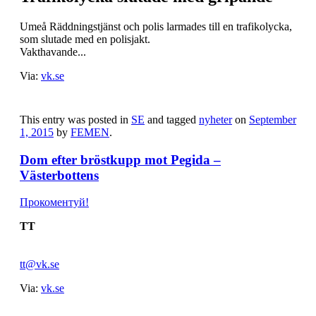
Umeå
Räddningstjänst och polis larmades till en trafikolycka,
som slutade med en polisjakt.
Vakthavande...
Via:
vk.se
This entry was posted in
SE
and tagged
nyheter
on
September
1, 2015
by
FEMEN
.
Dom efter bröstkupp mot Pegida –
Västerbottens
Прокоментуй!
TT
tt@vk.se
Via:
vk.se