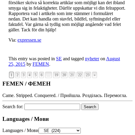
försöker skriva så korrekta artiklar som möjligt kan det ibland
smyga sig in felaktigheter. Därför uppskattar vi din felrapport.
Rapportera vad i artikeln som inte stämmer i formuläret
nedan. Det kan handla om stavfel, bildfel, syftningsfel eller
faktafel. Var gärna så tydlig som möjligt angående vad felet
gäller. Tack för din hjälp!
Via:
expressen.se
This entry was posted in
SE
and tagged
nyheter
on
August
25, 2015
by
FEMEN
.
1
2
3
4
5
6
…
19
20
21
22
23
»
FEMEN / ФЕМЕН
Came. Stripped. Conquered. / Прийшла. Розділась. Перемогла.
Search for:
Languages / Мови
Languages / Мови