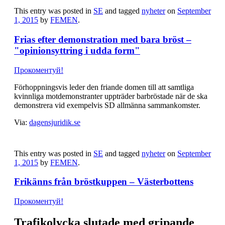
This entry was posted in
SE
and tagged
nyheter
on
September
1, 2015
by
FEMEN
.
Frias efter demonstration med bara bröst –
"opinionsyttring i udda form"
Прокоментуй!
Förhoppningsvis leder den friande domen till att samtliga
kvinnliga motdemonstranter uppträder barbröstade när de ska
demonstrera vid exempelvis SD allmänna sammankomster.
Via:
dagensjuridik.se
This entry was posted in
SE
and tagged
nyheter
on
September
1, 2015
by
FEMEN
.
Frikänns från bröstkuppen – Västerbottens
Прокоментуй!
Trafikolycka slutade med gripande