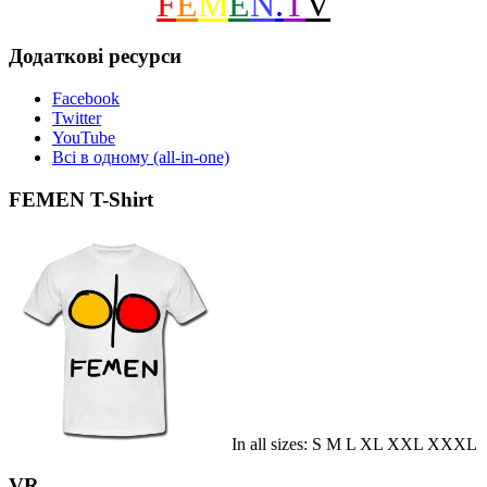
F
E
M
E
N
.
T
V
Додаткові ресурси
Facebook
Twitter
YouTube
Всі в одному (all-in-one)
FEMEN T-Shirt
In all sizes: S M L XL XXL XXXL
VR