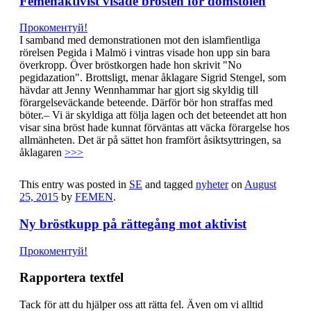
Femenaktivist visade brösten för domstolen
Прокоментуй!
I samband med demonstrationen mot den islamfientliga
rörelsen Pegida i Malmö i vintras visade hon upp sin bara
överkropp. Över bröstkorgen hade hon skrivit "No
pegidazation". Brottsligt, menar åklagare Sigrid Stengel, som
hävdar att Jenny Wennhammar har gjort sig skyldig till
förargelseväckande beteende. Därför bör hon straffas med
böter.– Vi är skyldiga att följa lagen och det beteendet att hon
visar sina bröst hade kunnat förväntas att väcka förargelse hos
allmänheten. Det är på sättet hon framfört åsiktsyttringen, sa
åklagaren
>>>
This entry was posted in
SE
and tagged
nyheter
on
August
25, 2015
by
FEMEN
.
Ny bröstkupp på rättegång mot aktivist
Прокоментуй!
Rapportera textfel
Tack för att du hjälper oss att rätta fel. Även om vi alltid