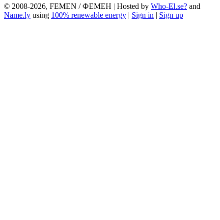
© 2008-2026, FEMEN / ФЕМЕН | Hosted by
Who-El.se?
and
Name.ly
using
100% renewable energy
|
Sign in
|
Sign up