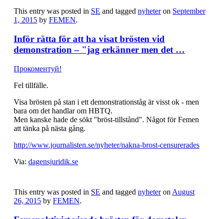
This entry was posted in
SE
and tagged
nyheter
on
September
1, 2015
by
FEMEN
.
Inför rätta för att ha visat brösten vid
demonstration – "jag erkänner men det …
Прокоментуй!
Fel tillfälle.
Visa brösten på stan i ett demonstrationståg är visst ok - men
bara om det handlar om HBTQ.
Men kanske hade de sökt "bröst-tillstånd". Något för Femen
att tänka på nästa gång.
http://www.journalisten.se/nyheter/nakna-brost-censurerades
Via:
dagensjuridik.se
This entry was posted in
SE
and tagged
nyheter
on
August
26, 2015
by
FEMEN
.