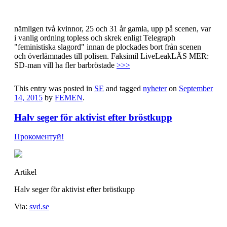
Nyheter Tog sig upp på scenen. Nu har aktivister från den inte
alltid direkt jättetrevliga organisationen Femen slagit till igen.
Under ett möte mellan muslimer i franska Pontoise rusade
nämligen två kvinnor, 25 och 31 år gamla, upp på scenen, var
i vanlig ordning topless och skrek enligt Telegraph
"feministiska slagord" innan de plockades bort från scenen
och överlämnades till polisen. Faksimil LiveLeakLÄS MER:
SD-man vill ha fler barbröstade
>>>
This entry was posted in
SE
and tagged
nyheter
on
September
14, 2015
by
FEMEN
.
Halv seger för aktivist efter bröstkupp
Прокоментуй!
Artikel
Halv seger för aktivist efter bröstkupp
Via:
svd.se