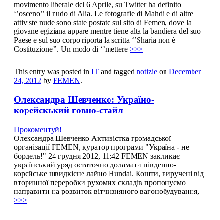
movimento liberale del 6 Aprile, su Twitter ha definito
‘’osceno’’ il nudo di Alia. Le fotografie di Mahdi e di altre
attiviste nude sono state postate sul sito di Femen, dove la
giovane egiziana appare mentre tiene alta la bandiera del suo
Paese e sul suo corpo riporta la scritta ‘’Sharia non è
Costituzione’’. Un modo di ‘’mettere
>>>
This entry was posted in
IT
and tagged
notizie
on
December
24, 2012
by
FEMEN
.
Олександра Шевченко: Україно-
корейскький говно-стайл
Прокоментуй!
Олександра Шевченко Активістка громадської
організації FEMEN, куратор програми "Україна - не
бордель!" 24 грудня 2012, 11:42 FEMEN закликає
український уряд остаточно доламати південно-
корейське швидкісне лайно Hundai. Кошти, виручені від
вторинної переробки рухомих складів пропонуємо
направити на розвиток вітчизняного вагонобудування,
>>>