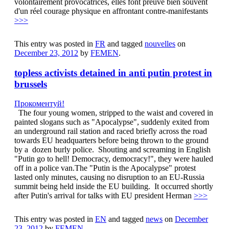
volontairement provocatrices, elles font preuve bien souvent
d'un réel courage physique en affrontant contre-manifestants
>>>
This entry was posted in
FR
and tagged
nouvelles
on
December 23, 2012
by
FEMEN
.
topless activists detained in anti putin protest in
brussels
Прокоментуй!
The four young women, stripped to the waist and covered in
painted slogans such as "Apocalypse", suddenly exited from
an underground rail station and raced briefly across the road
towards EU headquarters before being thrown to the ground
by a dozen burly police. Shouting and screaming in English
"Putin go to hell! Democracy, democracy!", they were hauled
off in a police van.The "Putin is the Apocalypse" protest
lasted only minutes, causing no disruption to an EU-Russia
summit being held inside the EU building. It occurred shortly
after Putin's arrival for talks with EU president Herman
>>>
This entry was posted in
EN
and tagged
news
on
December
23, 2012
by
FEMEN
.