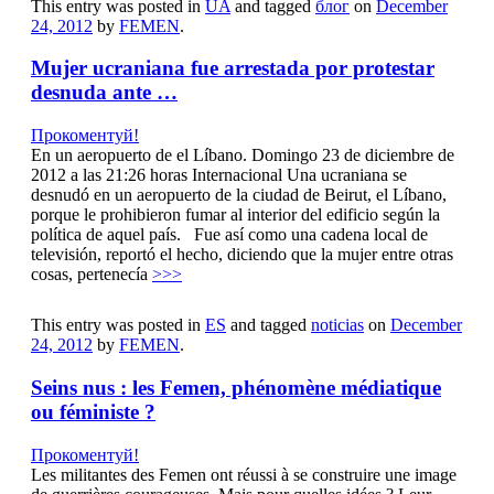
This entry was posted in
UA
and tagged
блог
on
December
24, 2012
by
FEMEN
.
Mujer ucraniana fue arrestada por protestar
desnuda ante …
Прокоментуй!
En un aeropuerto de el Líbano. Domingo 23 de diciembre de
2012 a las 21:26 horas Internacional Una ucraniana se
desnudó en un aeropuerto de la ciudad de Beirut, el Líbano,
porque le prohibieron fumar al interior del edificio según la
política de aquel país. Fue así como una cadena local de
televisión, reportó el hecho, diciendo que la mujer entre otras
cosas, pertenecía
>>>
This entry was posted in
ES
and tagged
noticias
on
December
24, 2012
by
FEMEN
.
Seins nus : les Femen, phénomène médiatique
ou féministe ?
Прокоментуй!
Les militantes des Femen ont réussi à se construire une image