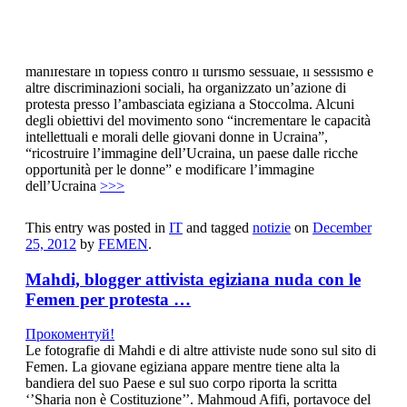
Прокоментуй!
FEMEN il movimento di protesta ucraino fondato a Kyiv nel
2008 e famoso, su scala internazionale, per la pratica di
manifestare in topless contro il turismo sessuale, il sessismo e
altre discriminazioni sociali, ha organizzato un’azione di
protesta presso l’ambasciata egiziana a Stoccolma. Alcuni
degli obiettivi del movimento sono “incrementare le capacità
intellettuali e morali delle giovani donne in Ucraina”,
“ricostruire l’immagine dell’Ucraina, un paese dalle ricche
opportunità per le donne” e modificare l’immagine
dell’Ucraina
>>>
This entry was posted in
IT
and tagged
notizie
on
December
25, 2012
by
FEMEN
.
Mahdi, blogger attivista egiziana nuda con le
Femen per protesta …
Прокоментуй!
Le fotografie di Mahdi e di altre attiviste nude sono sul sito di
Femen. La giovane egiziana appare mentre tiene alta la
bandiera del suo Paese e sul suo corpo riporta la scritta
‘’Sharia non è Costituzione’’. Mahmoud Afifi, portavoce del