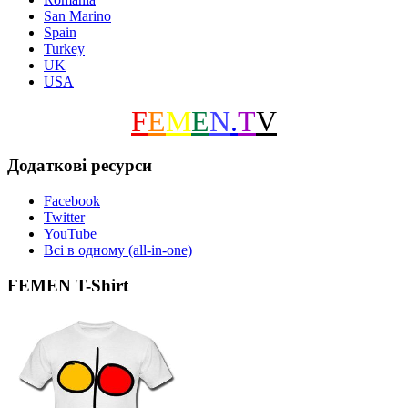
San Marino
Spain
Turkey
UK
USA
F
E
M
E
N
.
T
V
Додаткові ресурси
Facebook
Twitter
YouTube
Всі в одному (all-in-one)
FEMEN T-Shirt