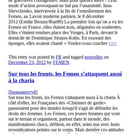
de guerrières courageuses. Mais pour quelles idées ? Leur
mode d’action provoquant ne fait pas l’unanimité. Inna
Shevchenko, interviewée à la fin de l’entraînement des
Femen, au Lavoir moderne parisien, le 8 décembre
2012 (Emilie Brouze/Rue89) La première fois qu’on a vu les
Femen en France, elles étaient trois, déguisées en soubrettes.
Elles s’étaient rendues place des Vosges, à Paris, devant le
domicile de Dominique Strauss-Kahn. En essorant des
éponges, elles avaient chanté « Voulez-vous coucher
>>>
This entry was posted in
FR
and tagged
nouvelles
on
December 23, 2012
by
FEMEN
.
Sur tous les fronts, les Femen s’attaquent aussi
à la charia
Прокоментуй!
Sur tous les fronts, les Femen s'attaquent aussi à la charia À
côté d'elles, les Françaises des «Chiennes de garde»
passeraient pour des timides lorsqu'il s'agit de défendre les
droits des femmes. Les Femen, ces jeunes femmes qui vont
sur le terrain et organisent, partout dans le monde, des
manifestations chocs, défilent, en effet, seins nus avec leurs
revendications peintes sur le corps. Mais derrière ces attitudes