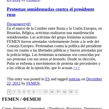
Protestan semidesnudas contra el presidente
ruso
Прокоментуй!
En el marco de la Cumbre entre Rusia y la Unión Europea, en
Bruselas, Bélgica, activistas realizaron una manifestación
semidesnudas. Las activistas del grupo feminista ucraniano
FEMEN fueron arrestadas violentamente frente a la sede del
Consejo Europeo. Protestaban contra la política del presidente
ruso en cuanto a las libertades públicas y fueron arrestadas por
la policía belga. Las feministas ucranianas son conocidas por
sus protestas con sus senos al desnudo. Desde su elección,
Putin se enfrenta a movimientos de protesta sin precedentes y
a las críticas de la oposición, que lo acusan
>>>
This entry was posted in
ES
and tagged
noticias
on
December
22, 2012
by
FEMEN
.
1
2
3
4
5
6
…
15
16
17
18
19
»
FEMEN / ФЕМЕН
Came. Stripped. Conquered. / Прийшла. Розділась. Перемогла.