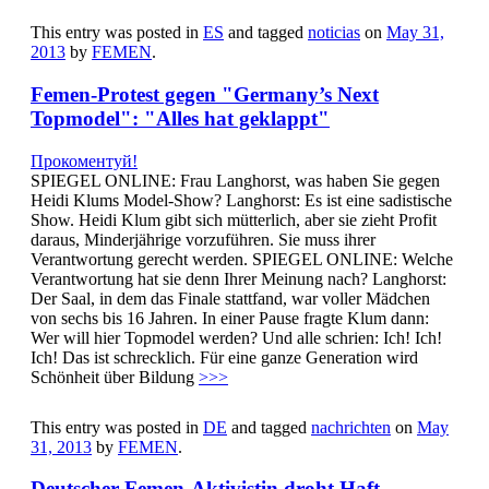
This entry was posted in
ES
and tagged
noticias
on
May 31,
2013
by
FEMEN
.
Femen-Protest gegen "Germany’s Next
Topmodel": "Alles hat geklappt"
Прокоментуй!
SPIEGEL ONLINE: Frau Langhorst, was haben Sie gegen
Heidi Klums Model-Show? Langhorst: Es ist eine sadistische
Show. Heidi Klum gibt sich mütterlich, aber sie zieht Profit
daraus, Minderjährige vorzuführen. Sie muss ihrer
Verantwortung gerecht werden. SPIEGEL ONLINE: Welche
Verantwortung hat sie denn Ihrer Meinung nach? Langhorst:
Der Saal, in dem das Finale stattfand, war voller Mädchen
von sechs bis 16 Jahren. In einer Pause fragte Klum dann:
Wer will hier Topmodel werden? Und alle schrien: Ich! Ich!
Ich! Das ist schrecklich. Für eine ganze Generation wird
Schönheit über Bildung
>>>
This entry was posted in
DE
and tagged
nachrichten
on
May
31, 2013
by
FEMEN
.
Deutscher Femen-Aktivistin droht Haft –