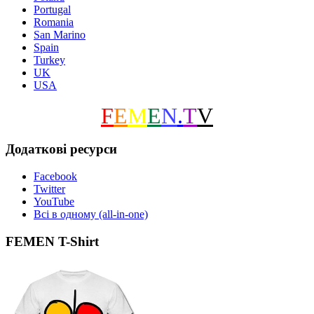
Portugal
Romania
San Marino
Spain
Turkey
UK
USA
F
E
M
E
N
.
T
V
Додаткові ресурси
Facebook
Twitter
YouTube
Всі в одному (all-in-one)
FEMEN T-Shirt