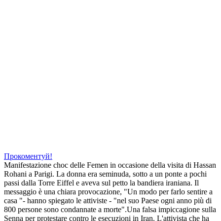
"femen" have passed over those for "feminism". Number of
searches for FEMEN actually caught up already in 2012, but now in
earlier 2013 we could confirm that the trend sustained and brave
women of Ukraine took over the feminists. Unfortunately and
ironically, searches for "women's right" never took off. Feminism
was long in decline, during the last 10 years in particular. Economic
turmoils drew activists' attention to more pressing matters. With
recent surge of FEMEN actions one can also notice the revival of
feminism as the trend illustrates. The
>>>
This entry was posted in
EN
on
April 5, 2013
by
FEMEN
.
Rohani a Parigi: accolto da Femen che
inscena impiccagione
Прокоментуй!
Manifestazione choc delle Femen in occasione della visita di Hassan
Rohani a Parigi. La donna era seminuda, sotto a un ponte a pochi
passi dalla Torre Eiffel e aveva sul petto la bandiera iraniana. Il
messaggio è una chiara provocazione, "Un modo per farlo sentire a
casa "- hanno spiegato le attiviste - "nel suo Paese ogni anno più di
800 persone sono condannate a morte".Una falsa impiccagione sulla
Senna per protestare contro le esecuzioni in Iran. L'attivista che ha