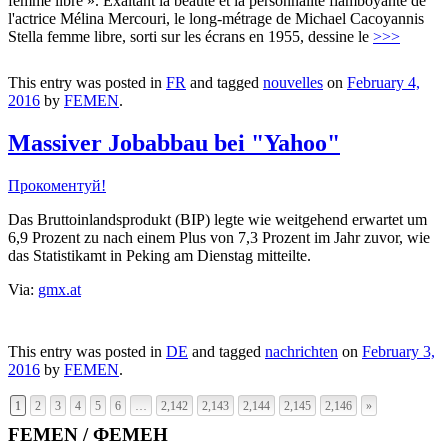
femme libre ». Exaltant la beauté et la personnalité flamboyante de
l'actrice Mélina Mercouri, le long-métrage de Michael Cacoyannis
Stella femme libre, sorti sur les écrans en 1955, dessine le
>>>
This entry was posted in
FR
and tagged
nouvelles
on
February 4,
2016
by
FEMEN
.
Massiver Jobabbau bei "Yahoo"
Прокоментуй!
Das Bruttoinlandsprodukt (BIP) legte wie weitgehend erwartet um
6,9 Prozent zu nach einem Plus von 7,3 Prozent im Jahr zuvor, wie
das Statistikamt in Peking am Dienstag mitteilte.
Via:
gmx.at
This entry was posted in
DE
and tagged
nachrichten
on
February 3,
2016
by
FEMEN
.
1
2
3
4
5
6
…
2,142
2,143
2,144
2,145
2,146
»
FEMEN / ФЕМЕН