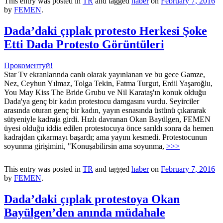
This entry was posted in
TR
and tagged
haber
on
February 7, 2016
by
FEMEN
.
Dada’daki çıplak protesto Herkesi Şoke
Etti Dada Protesto Görüntüleri
Прокоментуй!
Star Tv ekranlarında canlı olarak yayınlanan ve bu gece Gamze,
Nez, Ceyhun Yılmaz, Tolga Tekin, Fatma Turgut, Erdil Yaşaroğlu,
You May Kiss The Bride Grubu ve Nil Karataş'ın konuk olduğu
Dada'ya genç bir kadın protestocu damgasını vurdu. Seyirciler
arasında oturan genç bir kadın, yayın esnasında üstünü çıkararak
sütyeniyle kadraja girdi. Hızlı davranan Okan Bayülgen, FEMEN
üyesi olduğu iddia edilen protestocuya önce sarıldı sonra da hemen
kadrajdan çıkarmayı başardı; ama yayını kesmedi. Protestocunun
soyunma girişimini, "Konuşabilirsin ama soyunma,
>>>
This entry was posted in
TR
and tagged
haber
on
February 7, 2016
by
FEMEN
.
Dada’daki çıplak protestoya Okan
Bayülgen’den anında müdahale