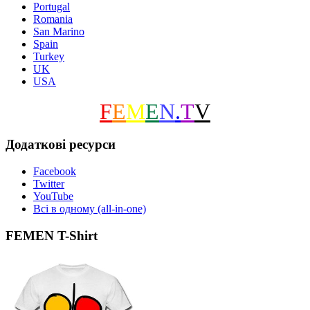
Portugal
Romania
San Marino
Spain
Turkey
UK
USA
F
E
M
E
N
.
T
V
Додаткові ресурси
Facebook
Twitter
YouTube
Всі в одному (all-in-one)
FEMEN T-Shirt