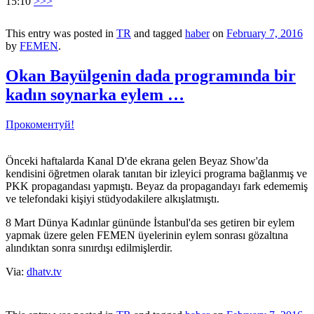
15:10
>>>
This entry was posted in
TR
and tagged
haber
on
February 7, 2016
by
FEMEN
.
Okan Bayülgenin dada programında bir
kadın soynarka eylem …
Прокоментуй!
Önceki haftalarda Kanal D'de ekrana gelen Beyaz Show'da
kendisini öğretmen olarak tanıtan bir izleyici programa bağlanmış ve
PKK propagandası yapmıştı. Beyaz da propagandayı fark edememiş
ve telefondaki kişiyi stüdyodakilere alkışlatmıştı.
8 Mart Dünya Kadınlar gününde İstanbul'da ses getiren bir eylem
yapmak üzere gelen FEMEN üyelerinin eylem sonrası gözaltına
alındıktan sonra sınırdışı edilmişlerdir.
Via:
dhatv.tv