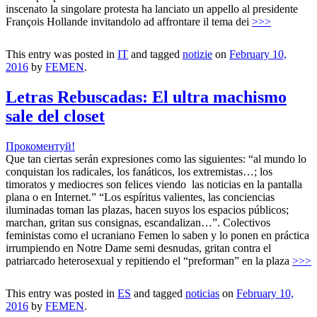
inscenato la singolare protesta ha lanciato un appello al presidente
François Hollande invitandolo ad affrontare il tema dei
>>>
This entry was posted in
IT
and tagged
notizie
on
February 10,
2016
by
FEMEN
.
Letras Rebuscadas: El ultra machismo
sale del closet
Прокоментуй!
Que tan ciertas serán expresiones como las siguientes: “al mundo lo
conquistan los radicales, los fanáticos, los extremistas…; los
timoratos y mediocres son felices viendo las noticias en la pantalla
plana o en Internet.” “Los espíritus valientes, las conciencias
iluminadas toman las plazas, hacen suyos los espacios públicos;
marchan, gritan sus consignas, escandalizan…”. Colectivos
feministas como el ucraniano Femen lo saben y lo ponen en práctica
irrumpiendo en Notre Dame semi desnudas, gritan contra el
patriarcado heterosexual y repitiendo el “preforman” en la plaza
>>>
This entry was posted in
ES
and tagged
noticias
on
February 10,
2016
by
FEMEN
.