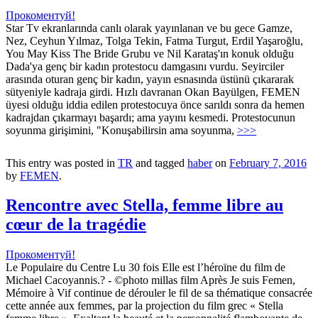
Прокоментуй!
Star Tv ekranlarında canlı olarak yayınlanan ve bu gece Gamze,
Nez, Ceyhun Yılmaz, Tolga Tekin, Fatma Turgut, Erdil Yaşaroğlu,
You May Kiss The Bride Grubu ve Nil Karataş'ın konuk olduğu
Dada'ya genç bir kadın protestocu damgasını vurdu. Seyirciler
arasında oturan genç bir kadın, yayın esnasında üstünü çıkararak
sütyeniyle kadraja girdi. Hızlı davranan Okan Bayülgen, FEMEN
üyesi olduğu iddia edilen protestocuya önce sarıldı sonra da hemen
kadrajdan çıkarmayı başardı; ama yayını kesmedi. Protestocunun
soyunma girişimini, "Konuşabilirsin ama soyunma,
>>>
This entry was posted in
TR
and tagged
haber
on
February 7, 2016
by
FEMEN
.
Rencontre avec Stella, femme libre au
cœur de la tragédie
Прокоментуй!
Le Populaire du Centre Lu 30 fois Elle est l’héroïne du film de
Michael Cacoyannis.? - ©photo millas film Après Je suis Femen,
Mémoire à Vif continue de dérouler le fil de sa thématique consacrée
cette année aux femmes, par la projection du film grec « Stella