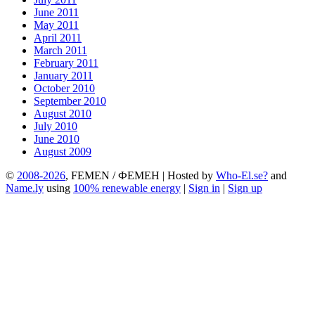
June 2011
May 2011
April 2011
March 2011
February 2011
January 2011
October 2010
September 2010
August 2010
July 2010
June 2010
August 2009
©
2008-2026
, FEMEN / ФЕМЕН | Hosted by
Who-El.se?
and
Name.ly
using
100% renewable energy
|
Sign in
|
Sign up