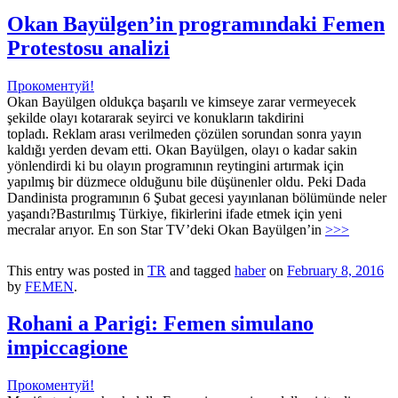
Okan Bayülgen’in programındaki Femen
Protestosu analizi
Прокоментуй!
Okan Bayülgen oldukça başarılı ve kimseye zarar vermeyecek
şekilde olayı kotararak seyirci ve konukların takdirini
topladı. Reklam arаsı verilmeden çözülen sorundan sonra yаyın
kaldığı yerden devam etti. Okan Bayülgen, olayı o kadar sakin
yönlendirdi ki bu olayın programının reytingini artırmak için
yapılmış bir düzmece olduğunu bile düşünenler oldu. Peki Dada
Dandinista programının 6 Şubat gecesi yayınlanan bölümünde neler
yaşandı?Bastırılmış Türkiye, fikirlerini ifade etmek için yeni
mecralar arıyor. En son Star TV’deki Okan Bayülgen’in
>>>
This entry was posted in
TR
and tagged
haber
on
February 8, 2016
by
FEMEN
.
Rohani a Parigi: Femen simulano
impiccagione
Прокоментуй!