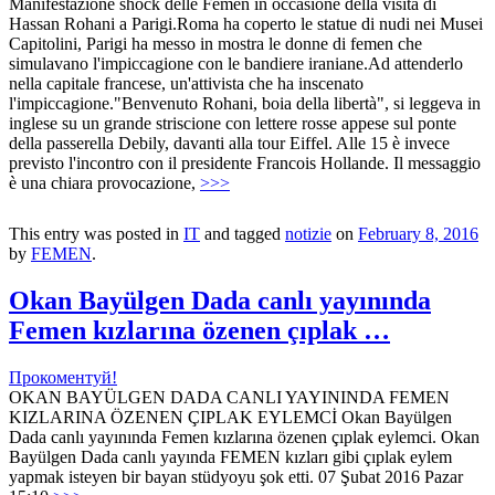
Manifestazione shock delle Femen in occasione della visita di
Hassan Rohani a Parigi.Roma ha coperto le statue di nudi nei Musei
Capitolini, Parigi ha messo in mostra le donne di femen che
simulavano l'impiccagione con le bandiere iraniane.Ad attenderlo
nella capitale francese, un'attivista che ha inscenato
l'impiccagione."Benvenuto Rohani, boia della libertà", si leggeva in
inglese su un grande striscione con lettere rosse appese sul ponte
della passerella Debily, davanti alla tour Eiffel. Alle 15 è invece
previsto l'incontro con il presidente Francois Hollande. Il messaggio
è una chiara provocazione,
>>>
This entry was posted in
IT
and tagged
notizie
on
February 8, 2016
by
FEMEN
.
Okan Bayülgen Dada canlı yayınında
Femen kızlarına özenen çıplak …
Прокоментуй!
OKAN BAYÜLGEN DADA CANLI YAYININDA FEMEN
KIZLARINA ÖZENEN ÇIPLAK EYLEMCİ Okan Bayülgen
Dada canlı yayınında Femen kızlarına özenen çıplak eylemci. Okan
Bayülgen Dada canlı yayında FEMEN kızları gibi çıplak eylem
yapmak isteyen bir bayan stüdyoyu şok etti. 07 Şubat 2016 Pazar