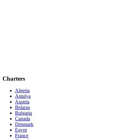
Charters
Algeria
Antalya
Austria
Belarus
Bulgaria
Canada
Denmark
Egypt
France