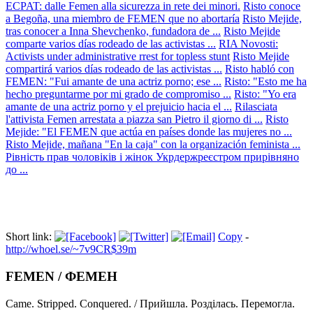
ECPAT: dalle Femen alla sicurezza in rete dei minori.
Risto conoce
a Begoña, una miembro de FEMEN que no abortaría
Risto Mejide,
tras conocer a Inna Shevchenko, fundadora de ...
Risto Mejide
comparte varios días rodeado de las activistas ...
RIA Novosti:
Activists under administrative rrest for topless stunt
Risto Mejide
compartirá varios días rodeado de las activistas ...
Risto habló con
FEMEN: "Fui amante de una actriz porno; ese ...
Risto: "Esto me ha
hecho preguntarme por mi grado de compromiso ...
Risto: "Yo era
amante de una actriz porno y el prejuicio hacia el ...
Rilasciata
l'attivista Femen arrestata a piazza san Pietro il giorno di ...
Risto
Mejide: "El FEMEN que actúa en países donde las mujeres no ...
Risto Mejide, mañana "En la caja" con la organización feminista ...
Рівність прав чоловіків і жінок Укрдержреєстром прирівняно
до ...
Short link:
Copy
-
http://whoel.se/~7v9CR$39m
FEMEN / ФЕМЕН
Came. Stripped. Conquered. / Прийшла. Розділась. Перемогла.