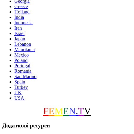
Georgia
Greece
Holland
India
Indonesia
Iran
Israel
Japan
Lebanon
Mauritania
Mexico
Poland
Portugal
Romania
San Marino
Spain
Turkey
UK
USA
F
E
M
E
N
.
T
V
Додаткові ресурси