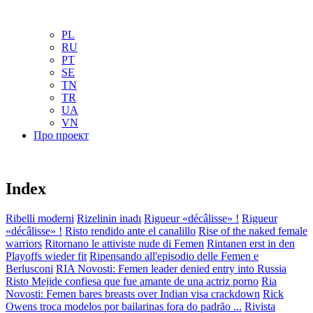
NL
NO
PL
RU
PT
SE
TN
TR
UA
VN
Про проект
Index
Ribelli moderni
Rizelinin inadı
Rigueur «décâlisse» !
Rigueur
«décâlisse» !
Risto rendido ante el canalillo
Rise of the naked female
warriors
Ritornano le attiviste nude di Femen
Rintanen erst in den
Playoffs wieder fit
Ripensando all'episodio delle Femen e
Berlusconi
RIA Novosti: Femen leader denied entry into Russia
Risto Mejide confiesa que fue amante de una actriz porno
Ria
Novosti: Femen bares breasts over Indian visa crackdown
Rick
Owens troca modelos por bailarinas fora do padrão ...
Rivista