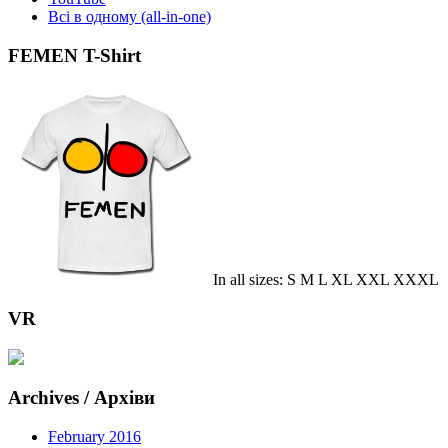
Всі в одному (all-in-one)
FEMEN T-Shirt
In all sizes: S M L XL XXL XXXL
VR
Archives / Архіви
February 2016