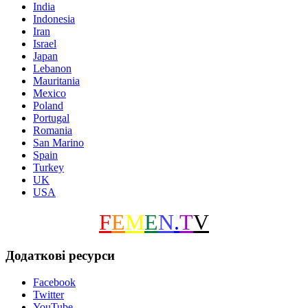
India
Indonesia
Iran
Israel
Japan
Lebanon
Mauritania
Mexico
Poland
Portugal
Romania
San Marino
Spain
Turkey
UK
USA
F
E
M
E
N
.
T
V
Додаткові ресурси
Facebook
Twitter
YouTube