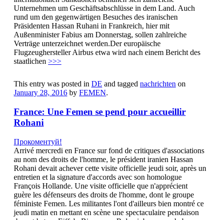
Unternehmen um Geschäftsabschlüsse in dem Land. Auch
rund um den gegenwärtigen Besuches des iranischen
Präsidenten Hassan Ruhani in Frankreich, hier mit
Außenminister Fabius am Donnerstag, sollen zahlreiche
Verträge unterzeichnet werden.Der europäische
Flugzeughersteller Airbus etwa wird nach einem Bericht des
staatlichen
>>>
This entry was posted in
DE
and tagged
nachrichten
on
January 28, 2016
by
FEMEN
.
France: Une Femen se pend pour accueillir
Rohani
Прокоментуй!
Arrivé mercredi en France sur fond de critiques d'associations
au nom des droits de l'homme, le président iranien Hassan
Rohani devait achever cette visite officielle jeudi soir, après un
entretien et la signature d'accords avec son homologue
François Hollande. Une visite officielle que n'apprécient
guère les défenseurs des droits de l'homme, dont le groupe
féministe Femen. Les militantes l'ont d'ailleurs bien montré ce
jeudi matin en mettant en scène une spectaculaire pendaison