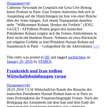
Прокоментуй!
Catherine Newmark im Gespräch mit Gesa Ufer Beitrag
hören Proteste in Paris: Eine Femen-Aktivisten ließ sich in
Anspielung auf die Hinrichtungen im Iran von einer Brücke
über der Seine hängen. Auf einem Transparente daneben
steht: "Willkommen Rohani, Henker der Freiheit." (JOEL
SAGET / AFP)Beim Protest gegen den iranischen
Präsidenten Rohani zeigten sich die Femen-Aktivistinnen in
Paris nicht mit blankem Busen. Nehmen sie etwa Rücksicht
auf religiöse Gefühle in Iran?Präsident Hassan Rohani auf
Staatsbesuch in Paris − Gelegenheit für die Aktivistinnen
>>>
This entry was posted in
DE
and tagged
nachrichten
on
January 29, 2016
by
FEMEN
.
Frankreich und Iran treiben
Wirtschaftsbeziehungen voran
Прокоментуй!
28.01.2016 13:34 WirtschaftAm Rande des Besuchs des
iranischen Präsidenten Hassan Ruhani kam es in Paris zu
einer Protestaktion der Frauenrechtsgruppe Femen. Nach der
Beilegung des Atomstreits mit dem Iran und dem Ende der
internationalen Sanktionen bemühen sich zahlreiche