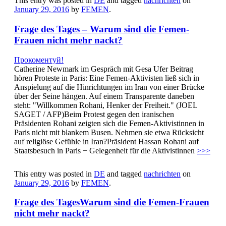
This entry was posted in
DE
and tagged
nachrichten
on
January 29, 2016
by
FEMEN
.
Frage des Tages – Warum sind die Femen-
Frauen nicht mehr nackt?
Прокоментуй!
Catherine Newmark im Gespräch mit Gesa Ufer Beitrag
hören Proteste in Paris: Eine Femen-Aktivisten ließ sich in
Anspielung auf die Hinrichtungen im Iran von einer Brücke
über der Seine hängen. Auf einem Transparente daneben
steht: "Willkommen Rohani, Henker der Freiheit." (JOEL
SAGET / AFP)Beim Protest gegen den iranischen
Präsidenten Rohani zeigten sich die Femen-Aktivistinnen in
Paris nicht mit blankem Busen. Nehmen sie etwa Rücksicht
auf religiöse Gefühle in Iran?Präsident Hassan Rohani auf
Staatsbesuch in Paris − Gelegenheit für die Aktivistinnen
>>>
This entry was posted in
DE
and tagged
nachrichten
on
January 29, 2016
by
FEMEN
.
Frage des TagesWarum sind die Femen-Frauen
nicht mehr nackt?