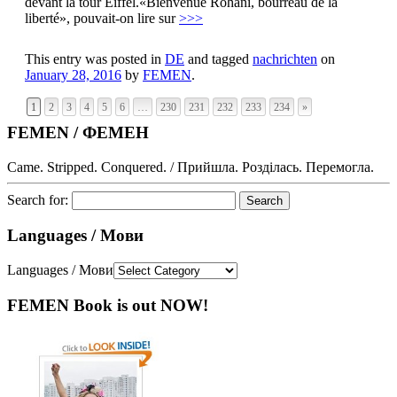
devant la tour Eiffel.«Bienvenue Rohani, bourreau de la
liberté», pouvait-on lire sur
>>>
This entry was posted in
DE
and tagged
nachrichten
on
January 28, 2016
by
FEMEN
.
1
2
3
4
5
6
…
230
231
232
233
234
»
FEMEN / ФЕМЕН
Came. Stripped. Conquered. / Прийшла. Розділась. Перемогла.
Search for:
Languages / Мови
Languages / Мови
FEMEN Book is out NOW!