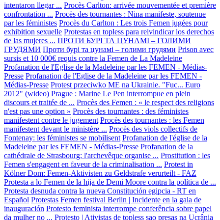
intentaron llegar ...
Procès Carlton: arrivée mouvementée et première
confrontation ...
Procès des tournantes : Nina manifeste, soutenue
par les féministes
Procès du Carlton : Les trois Femen jugées pour
exhibition sexuelle
Protestas en topless para reivindicar los derechos
de las mujeres ...
ПРОТИ БУРІ ТА ЦУНАМІ – ГОЛИМИ
ГРУДЯМИ
Проти бурі та цунамі – голими грудями
Prison avec
sursis et 10 000€ requis contre la Femen de La Madeleine
Profanation de l'Eglise de la Madeleine par les FEMEN - Médias-
Presse
Profanation de l'Eglise de la Madeleine par les FEMEN -
Médias-Presse
Protest przeciwko ME na Ukrainie. "Fuc... Euro
2012" (wideo)
Prague : Marine Le Pen interrompue en plein
discours et traitée de ...
Procès des Femen : « le respect des religions
n'est pas une option »
Procès des tournantes : des féministes
manifestent contre le jugement
Procès des tournantes : les Femen
manifestent devant le ministère ...
Procès des viols collectifs de
Fontenay: les féministes se mobilisent
Profanation de l'église de la
Madeleine par les FEMEN - Médias-Presse
Profanation de la
cathédrale de Strasbourg: l'archevêque organise ...
Prostitution : les
Femen s'engagent en faveur de la criminalisation ...
Protest in
Kölner Dom: Femen-Aktivisten zu Geldstrafe verurteilt - FAZ
Protesta a lo Femen de la hija de Demi Moore contra la política de ...
Protesta desnuda contra la nueva Constitución egipcia - RT en
Español
Protestas Femen festival Berlin | Incidente en la gala de
inauguración
Protesto feminista interrompe conferência sobre papel
da mulher no ...
Protesto | Ativistas de topless sao presas na Ucrânia