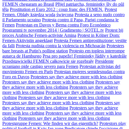
FEMEN chegaram ao Brasil
Přijel patriarcha, feministky šly do půl
těla
Prostitution et Euro 2012 : coup franc des FEMEN.
Protest
Femen. Oblały księdza wodą święconą
Protesta a seno nudo contro
il Parlamento ucraino
Protesta contro il Papa, Parigi condanna le
Femen
Protestan en Davos y Berna contra Foro Económico
Programmi tv novembre 2014 | Gradimento | SOTEL.tv
Protest bij
proces Arabische Femen-activiste Amina
Protest in Kölner Dom:
Femen-Aktivistin angeklagt
Protesta Femen antiprostituzione: vestite
da falli
Protesta nudista contra la violencia en Michoacán
Protesters
bare breasts at Putin's polling station
Protesto em topless interrompe
autarca de Hamburgo
Prsa pro papeže! Feministky řádily v katedrále
Przedstawicielki FEMEN całkowicie się rozebrały
Presidente
ucraniano pide castigo severo para Femen
Protestan activistas del
movimiento Femen en París
Protestan mujeres semidesnudas contra
Foro en Davos
Protesters say they achieve more with less clothing
Protesters say they achieve more with less clothing
Protesters say
they achieve more with less clothing
Protesters say they achieve
more with less clothing
Protesters say they achieve more with less
clothing
Protesters say they achieve more with less clothing
Protesters say they achieve more with less clothing
Protesters say
they achieve more with less clothing
Protesters say they achieve
more with less clothing
Protesters say they achieve more with less
clothing
Protesters say they achieve more with less clothing
Protestgruppe Femen: Wie finden wir das eigentlich?
Protestors play
political football in Kyiv fan zone
Predicatore chiede l'uccisione di