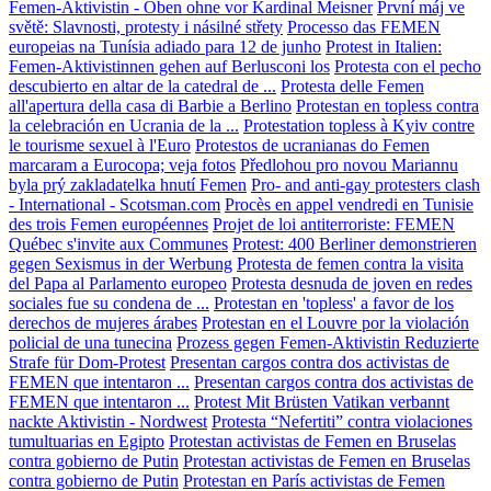
Femen-Aktivistin - Oben ohne vor Kardinal Meisner
První máj ve
světě: Slavnosti, protesty i násilné střety
Processo das FEMEN
europeias na Tunísia adiado para 12 de junho
Protest in Italien:
Femen-Aktivistinnen gehen auf Berlusconi los
Protesta con el pecho
descubierto en altar de la catedral de ...
Protesta delle Femen
all'apertura della casa di Barbie a Berlino
Protestan en topless contra
la celebración en Ucrania de la ...
Protestation topless à Kyiv contre
le tourisme sexuel à l'Euro
Protestos de ucranianas do Femen
marcaram a Eurocopa; veja fotos
Předlohou pro novou Mariannu
byla prý zakladatelka hnutí Femen
Pro- and anti-gay protesters clash
- International - Scotsman.com
Procès en appel vendredi en Tunisie
des trois Femen européennes
Projet de loi antiterroriste: FEMEN
Québec s'invite aux Communes
Protest: 400 Berliner demonstrieren
gegen Sexismus in der Werbung
Protesta de femen contra la visita
del Papa al Parlamento europeo
Protesta desnuda de joven en redes
sociales fue su condena de ...
Protestan en 'topless' a favor de los
derechos de mujeres árabes
Protestan en el Louvre por la violación
policial de una tunecina
Prozess gegen Femen-Aktivistin Reduzierte
Strafe für Dom-Protest
Presentan cargos contra dos activistas de
FEMEN que intentaron ...
Presentan cargos contra dos activistas de
FEMEN que intentaron ...
Protest Mit Brüsten Vatikan verbannt
nackte Aktivistin - Nordwest
Protesta “Nefertiti” contra violaciones
tumultuarias en Egipto
Protestan activistas de Femen en Bruselas
contra gobierno de Putin
Protestan activistas de Femen en Bruselas
contra gobierno de Putin
Protestan en París activistas de Femen