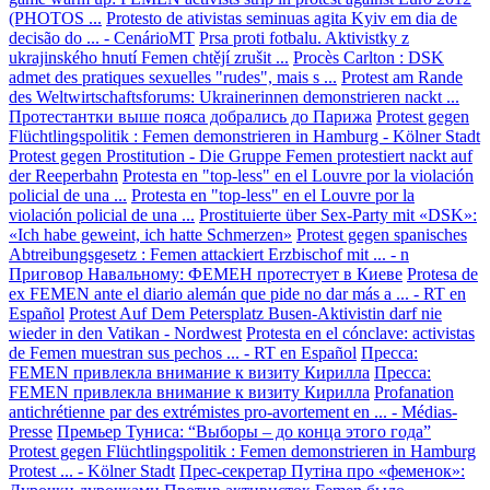
(PHOTOS ...
Protesto de ativistas seminuas agita Kyiv em dia de
decisão do ... - CenárioMT
Prsa proti fotbalu. Aktivistky z
ukrajinského hnutí Femen chtějí zrušit ...
Procès Carlton : DSK
admet des pratiques sexuelles "rudes", mais s ...
Protest am Rande
des Weltwirtschaftsforums: Ukrainerinnen demonstrieren nackt ...
Протестантки выше пояса добрались до Парижа
Protest gegen
Flüchtlingspolitik : Femen demonstrieren in Hamburg - Kölner Stadt
Protest gegen Prostitution - Die Gruppe Femen protestiert nackt auf
der Reeperbahn
Protesta en "top-less" en el Louvre por la violación
policial de una ...
Protesta en "top-less" en el Louvre por la
violación policial de una ...
Prostituierte über Sex-Party mit «DSK»:
«Ich habe geweint, ich hatte Schmerzen»
Protest gegen spanisches
Abtreibungsgesetz : Femen attackiert Erzbischof mit ... - n
Приговор Навальному: ФЕМЕН протестует в Киеве
Protesa de
ex FEMEN ante el diario alemán que pide no dar más a ... - RT en
Español
Protest Auf Dem Petersplatz Busen-Aktivistin darf nie
wieder in den Vatikan - Nordwest
Protesta en el cónclave: activistas
de Femen muestran sus pechos ... - RT en Español
Пресса:
FEMEN привлекла внимание к визиту Кирилла
Пресса:
FEMEN привлекла внимание к визиту Кирилла
Profanation
antichrétienne par des extrémistes pro-avortement en ... - Médias-
Presse
Премьер Туниса: “Выборы – до конца этого года”
Protest gegen Flüchtlingspolitik : Femen demonstrieren in Hamburg
Protest ... - Kölner Stadt
Прес-секретар Путіна про «феменок»: