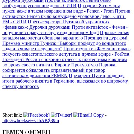
Дурочки дурочками
Против активисток Femen было
возбуждено уголовное дело - СИТИ
Праздник 8-го марта
нужен даже в таком извращенном виде - Femen - From
Против
активисток Femen было возбуждено уголовное дело - Сити-
FM - СИТИ
Пресс-секретарь Путина об украинских
«феменках»: Дурочки дурочками
Проти активісток «Фемен»
порушили справу за наругу над прапором Індії
Проплаченная
западом малолетка обозвала народного Президента дураком!
Премьер-министр Туниса: “Выборы пройдут до конца этого
года и в январе следующего”
Проститутка из Фемен пыталась
покусать севастопольского депутата в прямом эфире - ForPost
Президент России спокойно отнесся к протестным к акциям
во время своего визита в Европу
Прокуратура Парижа
собирается обжаловать оправдательный приговор
активисткам движения FEMEN
Президент Путин, подводя
итоги рабочего визита в Германию, высказался по широкому
спектру вопросов
Short link:
Copy
-
http://whoel.se/~sTbAK$39m
FEMEN / ФЕМЕН