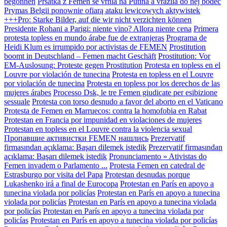
begonnen
Prsatka z Femen se vrhla na Putina a vrazila do něj bodec
Prymas Belgii ponownie ofiarą ataku lewicowych aktywistek
+++Pro: Starke Bilder, auf die wir nicht verzichten können
Presidente Rohani a Parigi: niente vino? Allora niente cena
Primera
protesta topless en mundo árabe fue de extranjeras
Programa de
Heidi Klum es irrumpido por activistas de FEMEN
Prostitution
boomt in Deutschland – Femen macht Geschäft
Prostitution: Vor
EM-Auslosung: Proteste gegen Prostitution
Protesta en topless en el
Louvre por violación de tunecina
Protesta en topless en el Louvre
por violación de tunecina
Protesta en topless por los derechos de las
mujeres árabes
Processo Dsk, le tre Femen giudicate per esibizione
sessuale
Protesta con torso desnudo a favor del aborto en el Vaticano
Protesta de Femen en Marruecos: contra la homofobia en Rabat
Protestan en Francia por impunidad en violaciones de mujeres
Protestan en topless en el Louvre contra la violencia sexual
Пропавшие активистки FEMEN нашлись
Prezervatif
firmasından açıklama: Başarı dilemek istedik
Prezervatif firmasından
açıklama: Başarı dilemek istedik
Pronunciamento » Ativistas do
Femen invadem o Parlamento ...
Protesta Femen en catedral de
Estrasburgo por visita del Papa
Protestan desnudas porque
Lukashenko irá a final de Eurocopa
Protestan en París en apoyo a
tunecina violada por policías
Protestan en París en apoyo a tunecina
violada por policías
Protestan en París en apoyo a tunecina violada
por policías
Protestan en París en apoyo a tunecina violada por
policías
Protestan en París en apoyo a tunecina violada por policías