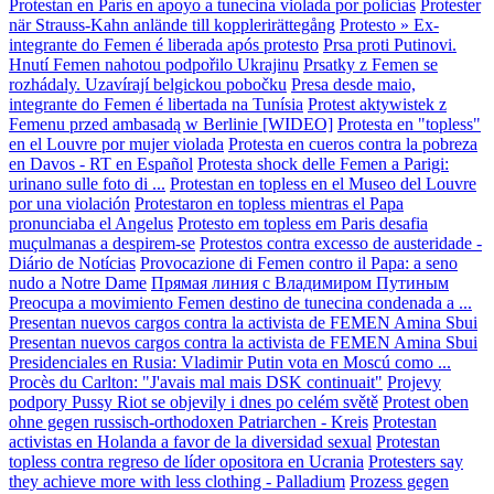
Protestan en París en apoyo a tunecina violada por policías
Protester
när Strauss-Kahn anlände till kopplerirättegång
Protesto » Ex-
integrante do Femen é liberada após protesto
Prsa proti Putinovi.
Hnutí Femen nahotou podpořilo Ukrajinu
Prsatky z Femen se
rozhádaly. Uzavírají belgickou pobočku
Presa desde maio,
integrante do Femen é libertada na Tunísia
Protest aktywistek z
Femenu przed ambasadą w Berlinie [WIDEO]
Protesta en "topless"
en el Louvre por mujer violada
Protesta en cueros contra la pobreza
en Davos - RT en Español
Protesta shock delle Femen a Parigi:
urinano sulle foto di ...
Protestan en topless en el Museo del Louvre
por una violación
Protestaron en topless mientras el Papa
pronunciaba el Angelus
Protesto em topless em Paris desafia
muçulmanas a despirem-se
Protestos contra excesso de austeridade -
Diário de Notícias
Provocazione di Femen contro il Papa: a seno
nudo a Notre Dame
Прямая линия с Владимиром Путиным
Preocupa a movimiento Femen destino de tunecina condenada a ...
Presentan nuevos cargos contra la activista de FEMEN Amina Sbui
Presentan nuevos cargos contra la activista de FEMEN Amina Sbui
Presidenciales en Rusia: Vladimir Putin vota en Moscú como ...
Procès du Carlton: "J'avais mal mais DSK continuait"
Projevy
podpory Pussy Riot se objevily i dnes po celém světě
Protest oben
ohne gegen russisch-orthodoxen Patriarchen - Kreis
Protestan
activistas en Holanda a favor de la diversidad sexual
Protestan
topless contra regreso de líder opositora en Ucrania
Protesters say
they achieve more with less clothing - Palladium
Prozess gegen