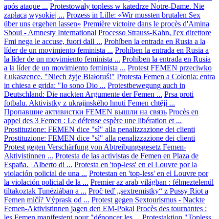
após ataque ...
Protestowały topless w katedrze Notre-Dame. Nie
zapłacą wysokiej ...
Prozess in Lille: «Wir mussten brutalen Sex
über uns ergehen lassen»
Première victoire dans le procès d'Amina
Sboui - Amnesty International
Processo Strauss-Kahn, l'ex direttore
Fmi nega le accuse, fuori dall ...
Prohíben la entrada en Rusia a la
líder de un movimiento feminista ...
Prohíben la entrada en Rusia a
la líder de un movimiento feminista ...
Prohíben la entrada en Rusia
a la líder de un movimiento feminista ...
Protest FEMEN przeciwko
Łukaszence. "Niech żyje Białoruś!"
Protesta Femen a Colonia: entra
in chiesa e grida: "Io sono Dio ...
Protestbewegung auch in
Deutschland: Die nackten Argumente der Femen ...
Prsa proti
fotbalu. Aktivistky z ukrajinského hnutí Femen chtějí ...
Пропавшие активистки FEMEN вышли на связь
Procès en
appel des 3 Femen : Le défense espère une libération et ...
Prostituzione: FEMEN dice "sì" alla penalizzazione dei clienti
Prostituzione: FEMEN dice "sì" alla penalizzazione dei clienti
Protest gegen Verschärfung von Abtreibungsgesetz Femen-
Aktivistinnen ...
Protesta de las activistas de Femen en Plaza de
España. | Alberto di ...
Protesta en 'top-less' en el Louvre por la
violación policial de una ...
Protestan en 'top-less' en el Louvre por
la violación policial de la ...
Premier az arab világban : félmeztelenül
tiltakoztak Tunéziában a ...
Proč teď „sextremistky“ z Pussy Riot a
Femen mlčí? Výprask od ...
Protest gegen Sextourismus - Nackte
Femen-Aktivistinnen jagen den EM-Pokal
Procès des tournantes :
les Femen manifestent pour "dénoncer les ...
Protestaktion "Topless