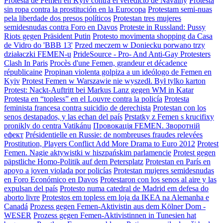
Protesta de Femen en Kyiv contra el veredicto de Navalny
Protesta
sin ropa contra la prostitución en la Eurocopa
Protestam semi-nuas
pela liberdade dos presos políticos
Protestan tres mujeres
semidesnudas contra Foro en Davos
Proteste in Russland: Pussy
Riots gegen Präsident Putin
Protesto movimenta shopping da Casa
de Vidro do 'BBB 13'
Przed meczem w Doniecku porwano trzy
działaczki FEMEN-u
PrideSource - Pro- And Anti-Gay Protesters
Clash In Paris
Procès d'une Femen, grandeur et décadence
républicaine
Propinan violenta golpiza a un ideólogo de Femen en
Kyiv
Protest Femen w Warszawie nie wyszedł. Był tylko karton
Protest: Nackt-Auftritt bei Markus Lanz gegen WM in Katar
Protesta en “topless” en el Louvre contra la policía
Protesta
feminista francesa contra suicidio de derechista
Protestan con los
senos destapados, y las echan del país
Prstatky z Femen s krucifixy
pronikly do centra Vatikánu
Провокація FEMEN. Зворотній
ефект
Présidentielle en Russie: de nombreuses fraudes relevées
Prostitution, Players Conflict Add More Drama to Euro 2012
Protest
Femen. Nagie aktywistki w hiszpańskim parlamencie
Protest gegen
päpstliche Homo-Politik auf dem Petersplatz
Protestan en París en
apoyo a joven violada por policías
Protestan mujeres semidesnudas
en Foro Económico en Davos
Protestaron con los senos al aire y las
expulsan del país
Protesto numa catedral de Madrid em defesa do
aborto livre
Protestos em topless em loja da IKEA na Alemanha e
Canadá
Prozess gegen Femen-Aktivistin aus dem Kölner Dom -
WESER
Prozess gegen Femen-Aktivistinnen in Tunesien hat