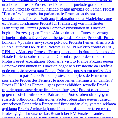
una femen tunisina
Procès des Femen : l'inquiétude grandit en
Tunisie
Processo criminal iniciado contra ativistas de Femen
Protest
"Femen" w hiszpańskim parlamencie
Protestan activistas
semidesnudas frente al Vaticano
Profanation de la Madeleine : une
ex-Femen condamnée
Protest für Freilassung von inhaftierter
Hamburgerin
Prozess gegen Femen-Aktivistinnen in Tunesien
beginnt
Prozess gegen Femen-Aktivistinnen in Tunesien vertagt
Primeiro-ministro favorável à libertação das Femen
Probodla Putina
kolíkem. Vyvázla s nevysokou pokutou
Protesta Femen all'arrivo di
Putin al summit Ue-Russia
Protesta FEMEN México contra el PRI,
EPN… y Mancera
Protesta Femen, a seno nudo durante la messa di
Natale
Protesta sobre un altar en Colonia a pecho descubierto
Protests greet 'executioner' Rouhani's visit to France
Prozess gegen
Femen-Aktivistinnen in Tunesien begonnen
Presidente da Ucrânia
pede punição severa para Femen
Primeiro protesto em topless das
Femen num país árabe
Primera protesta en topless de Femen en un
país árabe
Procès des Femen : le mouvement féministe en danger ?
Procès DSK: Les Femen jugées pour exhibition sexuelle
Procès
reporté pour cause de petites Femen fragiles ?
Protest oben ohne
gegen russisch-orthodoxen Patriarchen
Protest oben ohne gegen
russisch-orthodoxen Patriarchen
Protest oben ohne gegen russisch-
orthodoxen Patriarchen
Prezervatif firmasından olay yaratan reklama
açıklama
Procès Amina: la jeune Femen tunisienne reste en prison
Protest gegen Lukaschenkos Besuch bei EM-Finale - Landes