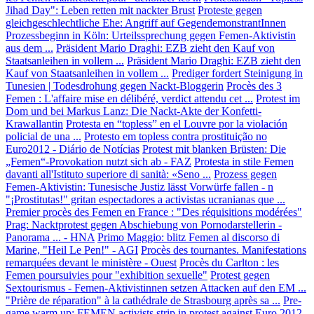
Jihad Day": Leben retten mit nackter Brust
Proteste gegen
gleichgeschlechtliche Ehe: Angriff auf GegendemonstrantInnen
Prozessbeginn in Köln: Urteilssprechung gegen Femen-Aktivistin
aus dem ...
Präsident Mario Draghi: EZB zieht den Kauf von
Staatsanleihen in vollem ...
Präsident Mario Draghi: EZB zieht den
Kauf von Staatsanleihen in vollem ...
Prediger fordert Steinigung in
Tunesien | Todesdrohung gegen Nackt-Bloggerin
Procès des 3
Femen : L'affaire mise en délibéré, verdict attendu cet ...
Protest im
Dom und bei Markus Lanz: Die Nackt-Akte der Konfetti-
Krawallantin
Protesta en “topless” en el Louvre por la violación
policial de una ...
Protesto em topless contra prostituição no
Euro2012 - Diário de Notícias
Protest mit blanken Brüsten: Die
„Femen“-Provokation nutzt sich ab - FAZ
Protesta in stile Femen
davanti all'Istituto superiore di sanità: «Seno ...
Prozess gegen
Femen-Aktivistin: Tunesische Justiz lässt Vorwürfe fallen - n
"¡Prostitutas!" gritan espectadores a activistas ucranianas que ...
Premier procès des Femen en France : "Des réquisitions modérées"
Prag: Nacktprotest gegen Abschiebung von Pornodarstellerin -
Panorama ... - HNA
Primo Maggio: blitz Femen al discorso di
Marine, "Heil Le Pen!" - AGI
Procès des tournantes. Manifestations
remarquées devant le ministère - Ouest
Procès du Carlton : les
Femen poursuivies pour "exhibition sexuelle"
Protest gegen
Sextourismus - Femen-Aktivistinnen setzen Attacken auf den EM ...
"Prière de réparation" à la cathédrale de Strasbourg après sa ...
Pre-
game warm up: FEMEN activists strip in protest against Euro 2012