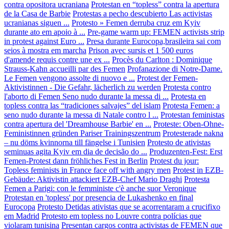
contra opositora ucraniana
Protestan en “topless” contra la apertura
de la Casa de Barbie
Protestas a pecho descubierto Las activistas
ucranianas siguen ...
Protesto » Femen derruba cruz em Kyiv
durante ato em apoio à ...
Pre-game warm up: FEMEN activists strip
in protest against Euro ...
Presa durante Eurocopa,brasileira sai com
seios à mostra em marcha
Prison avec sursis et 1 500 euros
d'amende requis contre une ex ...
Procès du Carlton : Dominique
Strauss-Kahn accueilli par des Femen
Profanazione di Notre-Dame.
Le Femen vengono assolte di nuovo e ...
Protest der Femen-
Aktivistinnen - Die Gefahr, lächerlich zu werden
Protesta contro
l'aborto di Femen Seno nudo durante la messa di ...
Protesta en
topless contra las “tradiciones salvajes” del islam
Protesta Femen: a
seno nudo durante la messa di Natale contro l ...
Protestan feministas
contra apertura del 'Dreamhouse Barbie' en ...
Proteste: Oben-Ohne-
Feministinnen gründen Pariser Trainingszentrum
Protesterade nakna
– nu döms kvinnorna till fängelse i Tunisien
Protesto de ativistas
seminuas agita Kyiv em dia de decisão do ...
Produzenten-Fest: Erst
Femen-Protest dann fröhliches Fest in Berlin
Protest du jour:
Topless feminists in France face off with angry men
Protest in EZB-
Gebäude: Aktivistin attackiert EZB-Chef Mario Draghi
Protesta
Femen a Parigi: con le femministe c'è anche suor Veronique
Protestan en 'topless' por presencia de Lukashenko en final
Eurocopa
Protesto Detidas ativistas que se acorrentaram a crucifixo
em Madrid
Protesto em topless no Louvre contra polícias que
violaram tunisina
Presentan cargos contra activistas de FEMEN que