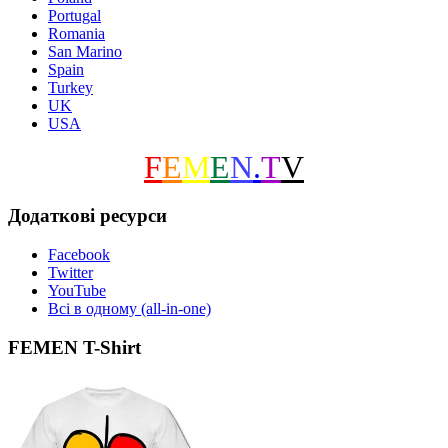
Portugal
Romania
San Marino
Spain
Turkey
UK
USA
F
E
M
E
N
.
T
V
Додаткові ресурси
Facebook
Twitter
YouTube
Всі в одному (all-in-one)
FEMEN T-Shirt