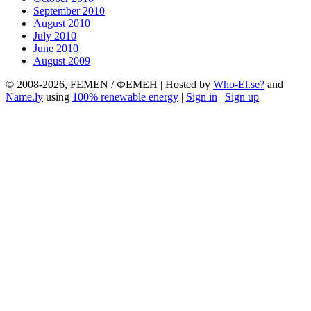
September 2010
August 2010
July 2010
June 2010
August 2009
© 2008-2026, FEMEN / ФЕМЕН | Hosted by
Who-El.se?
and
Name.ly
using
100% renewable energy
|
Sign in
|
Sign up