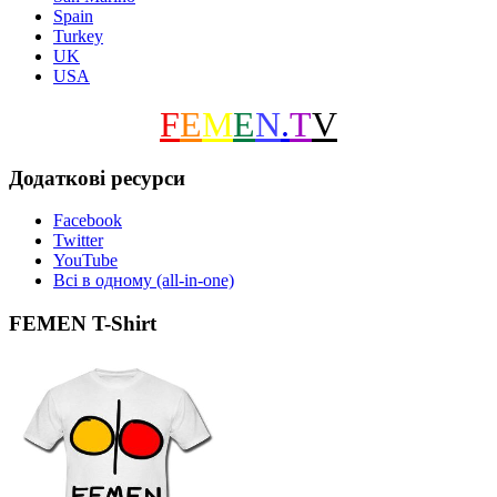
Spain
Turkey
UK
USA
F
E
M
E
N
.
T
V
Додаткові ресурси
Facebook
Twitter
YouTube
Всі в одному (all-in-one)
FEMEN T-Shirt