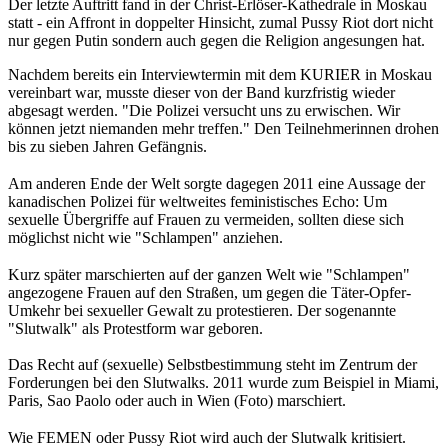
Der letzte Auftritt fand in der Christ-Erlöser-Kathedrale in Moskau
statt - ein Affront in doppelter Hinsicht, zumal Pussy Riot dort nicht
nur gegen Putin sondern auch gegen die Religion angesungen hat.
Nachdem bereits ein Interviewtermin mit dem KURIER in Moskau
vereinbart war, musste dieser von der Band kurzfristig wieder
abgesagt werden. "Die Polizei versucht uns zu erwischen. Wir
können jetzt niemanden mehr treffen." Den Teilnehmerinnen drohen
bis zu sieben Jahren Gefängnis.
Am anderen Ende der Welt sorgte dagegen 2011 eine Aussage der
kanadischen Polizei für weltweites feministisches Echo: Um
sexuelle Übergriffe auf Frauen zu vermeiden, sollten diese sich
möglichst nicht wie "Schlampen" anziehen.
Kurz später marschierten auf der ganzen Welt wie "Schlampen"
angezogene Frauen auf den Straßen, um gegen die Täter-Opfer-
Umkehr bei sexueller Gewalt zu protestieren. Der sogenannte
"Slutwalk" als Protestform war geboren.
Das Recht auf (sexuelle) Selbstbestimmung steht im Zentrum der
Forderungen bei den Slutwalks. 2011 wurde zum Beispiel in Miami,
Paris, Sao Paolo oder auch in Wien (Foto) marschiert.
Wie FEMEN oder Pussy Riot wird auch der Slutwalk kritisiert.