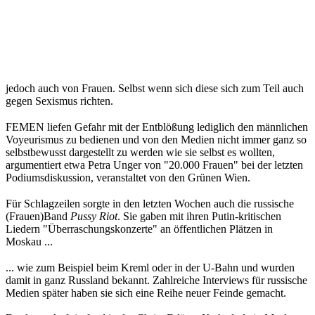
dem Wahllokal auf, in dem Minuten davor Putin seine Stimme
abgegeben hat.
Die Auftritte sind bis ins Detail geplant: Die Haltung ist
selbstbewusst, ihr Blick ernst, die Dramaturgie stellt die
Forderungen ins Zentrum. Kritik für ihre Aktionen ernten FEMEN
jedoch auch von Frauen. Selbst wenn sich diese sich zum Teil auch
gegen Sexismus richten.
FEMEN liefen Gefahr mit der Entblößung lediglich den männlichen
Voyeurismus zu bedienen und von den Medien nicht immer ganz so
selbstbewusst dargestellt zu werden wie sie selbst es wollten,
argumentiert etwa Petra Unger von "20.000 Frauen" bei der letzten
Podiumsdiskussion, veranstaltet von den Grünen Wien.
Für Schlagzeilen sorgte in den letzten Wochen auch die russische
(Frauen)Band
Pussy Riot
. Sie gaben mit ihren Putin-kritischen
Liedern "Überraschungskonzerte" an öffentlichen Plätzen in
Moskau ...
... wie zum Beispiel beim Kreml oder in der U-Bahn und wurden
damit in ganz Russland bekannt. Zahlreiche Interviews für russische
Medien später haben sie sich eine Reihe neuer Feinde gemacht.