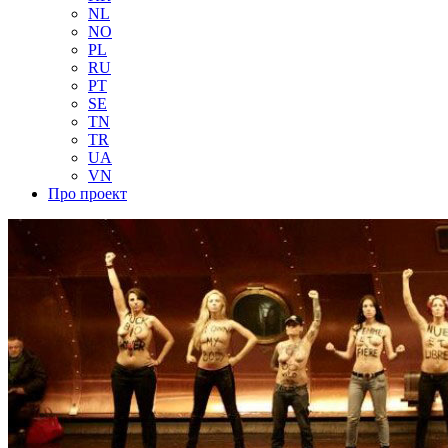
NL
NO
PL
RU
PT
SE
TN
TR
UA
VN
Про проект