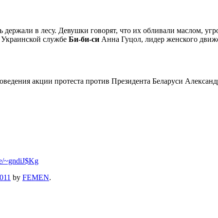
 держали в лесу. Девушки говорят, что их обливали маслом, угр
ла Украинской службе
Би-би-си
Анна Гуцол, лидер женского движе
оведения акции протеста против Президента Беларуси Александ
se/~gndiJ$Kg
2011
by
FEMEN
.