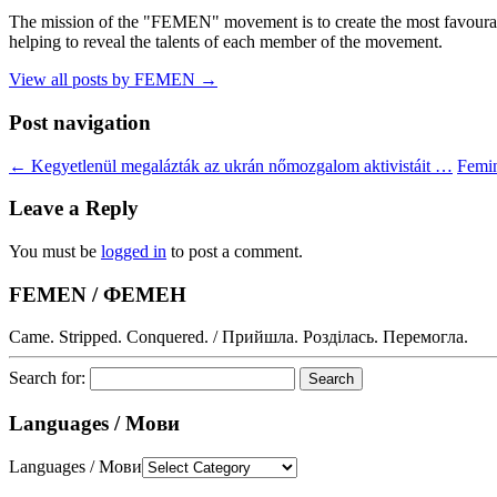
The mission of the "FEMEN" movement is to create the most favourable
helping to reveal the talents of each member of the movement.
View all posts by FEMEN
→
Post navigation
←
Kegyetlenül megalázták az ukrán nőmozgalom aktivistáit …
Femin
Leave a Reply
You must be
logged in
to post a comment.
FEMEN / ФЕМЕН
Came. Stripped. Conquered. / Прийшла. Розділась. Перемогла.
Search for:
Languages / Мови
Languages / Мови