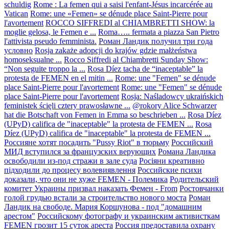
schuldig
Rome : La femen qui a saisi l'enfant-Jésus incarcérée au
Vatican
Rome: une «Femen» se dénude place Saint-Pierre pour
l'avortement
ROCCO SIFFREDI al CHIAMBRETTI SHOW: la
moglie gelosa, le Femen e ...
Roma….. fermata a piazza San Pietro
l'attivista pseudo femminista.
Роман Ландик получил три года
условно
Rosja zakaże adopcji do krajów gdzie małżeństwa
homoseksualne ...
Rocco Siffredi al Chiambretti Sunday Show:
“Non seguite troppo la ...
Rosa Díez tacha de “inaceptable” la
protesta de FEMEN en el mitin ...
Rome: une "Femen" se dénude
place Saint-Pierre pour l'avortement
Rome: une "Femen" se dénude
place Saint-Pierre pour l'avortement
Rosja: Naśladowcy ukraińskich
feministek ścięli cztery prawosławne ...
@rokory Alice Schwarzer
hat die Botschaft von Femen in Emma so beschrieben ...
Rosa Díez
(UPyD) califica de "inaceptable" la protesta de FEMEN ...
Rosa
Díez (UPyD) califica de "inaceptable" la protesta de FEMEN ...
Россияне хотят посадить "Pussy Riot" в тюрьму
Российский
МИД вступился за французских верующих
Романа Ландика
освободили из-под стражи в зале суда
Росіяни креативно
підходили до процесу волевиявлення
Российские психи
доказали, что они не хуже FEMEN - Полемика
Родительский
комитет Украины призвал наказать Фемен - From
Ростовчанки
голой грудью встали за строительство нового моста
Роман
Ландик на свободе. Мария Коршунова - под "домашним
арестом"
Российскому фотографу и украинским активисткам
FEMEN грозит 15 суток ареста
Россия предоставила охрану