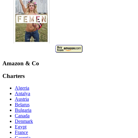
Amazon & Co
Charters
Algeria
Antalya
Austria
Belarus
Bulgaria
Canada
Denmark
Egypt
France
Georgia