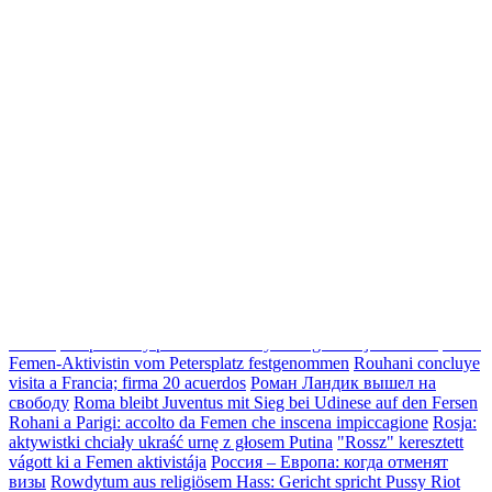
Index
Rossz cikk
Rondell ist jetzt befahrbar
Roleta ucraniana do Euro
2012
Rocco Siffredi, il prete noioso
Rozpaczliwy protest dziewczyn
z FEMEN
Rohani in Francia, Femen shock a Parigi
Rohani in
Francia, Femen shock a Parigi
Rome : des Femen seins nus devant
le Pape
Rohani a Parigi: Femen simulano impiccagione
Rohani a
Parigi: Femen simulano impiccagione
Rozebrały się w obronie
"siostry"
Rok w obiektywach: Ekipa specjalna od obrazów
Rok w
obiektywach: Ekipa specjalna od obrazów
Roma, a seno nudo come
le Femen contro il fumo
Roma, mondo in attesa In piazza il blitz
Femen
Rozpaczliwy protest dziewczyn z organizacji FEMEN
Rom:
Femen-Aktivistin vom Petersplatz festgenommen
Rouhani concluye
visita a Francia; firma 20 acuerdos
Роман Ландик вышел на
свободу
Roma bleibt Juventus mit Sieg bei Udinese auf den Fersen
Rohani a Parigi: accolto da Femen che inscena impiccagione
Rosja:
aktywistki chciały ukraść urnę z głosem Putina
"Rossz" keresztett
vágott ki a Femen aktivistája
Россия – Европа: когда отменят
визы
Rowdytum aus religiösem Hass: Gericht spricht Pussy Riot