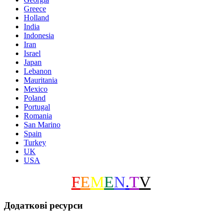
Greece
Holland
India
Indonesia
Iran
Israel
Japan
Lebanon
Mauritania
Mexico
Poland
Portugal
Romania
San Marino
Spain
Turkey
UK
USA
F
E
M
E
N
.
T
V
Додаткові ресурси