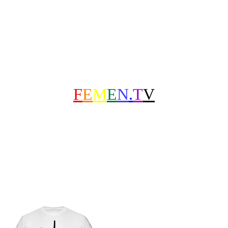
F
E
M
E
N
.
T
V