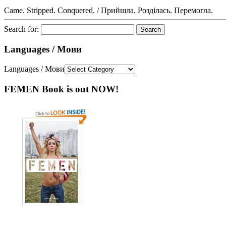
Came. Stripped. Conquered. / Прийшла. Розділась. Перемогла.
Search for:
Languages / Мови
Languages / Мови
FEMEN Book is out NOW!