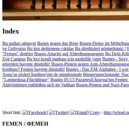
Index
Bu pulları almayın
Busen gegen das Böse
Busen-Demo im Möbelhau
ye Geliyoruz
Bu kez değirmene çıktılar
Bu dördüzleri görmelisiniz !
B
"Femen" dedeler
Busen-Attacke auf Abtreibungsgegner
Bu Defa Kili
Zeit Campus
Bu kez kendi markası için modellik yaptı
Buntes - Sexy 
görenleri hayrete düşürdü!
Busen-Protest gegen Anti-Abtreibungsges
bombası? Femen hayrete düşürdü!
Buntes : Das EM-Alphabet - I wi
Arınç'ın sözleri İngiltere'nin de gündeminde
Bürgersprechstunde: Nack
"Lampedusa-Flüchtlinge"
Bugün 05:13 PazartesiUkrayna'nın Femen G
Aktivistinnen entblößen sich im Vatikan
Busen-Protest und Nazi-Paro
Short link:
Copy
-
http://whoe
FEMEN / ФЕМЕН