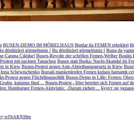
s
BUSEN-DEMO IM MÖBELHAUS
Bunlar da FEMEN erkekleri
Bu
u dördüzleri görmelisiniz !
Bu dördüzleri görmelisiniz !
Bunu da yapt
se Çanına Çıktılar!
Busen-Revolte der schrillen Femen-Weiber
Bugün H
Protest mit nackten Tatsachen
Busen statt Burka: Nackt-Skandal im Fe
etz in Kiew
Busen-Protest gegen Anti-Abtreibungsgesetz in Kiew
Busen
e Inna Schewtschenko
Bursalı mankenlerden Femen kızlara hamamlı ce
t-Protest gegen Flüchtlingspolitik
Busen-Demo in Lille: Femen: Oben
rubu, kupanın final ...
Busen-Protest - Hier bereitet sich Femen auf d
len: Hamburger Femen-Aktivistin: „Darum ziehen ...
Будут ли украи
l.se/~nTbAK$39m