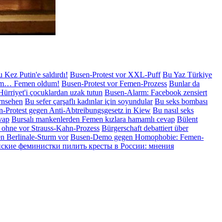
 Kez Putin'e saldırdı!
Busen-Protest vor XXL-Puff
Bu Yaz Türkiye
ım… Femen oldum!
Busen-Protest vor Femen-Prozess
Bunlar da
ürriyet'i çocuklardan uzak tutun
Busen-Alarm: Facebook zensiert
rnsehen
Bu sefer çarşaflı kadınlar için soyundular
Bu seks bombası
-Protest gegen Anti-Abtreibungsgesetz in Kiew
Bu nasıl seks
vap
Bursalı mankenlerden Femen kızlara hamamlı cevap
Bülent
 ohne vor Strauss-Kahn-Prozess
Bürgerschaft debattiert über
en Berlinale-Sturm vor
Busen-Demo gegen Homophobie: Femen-
нские феминистки пилить кресты в России: мнения