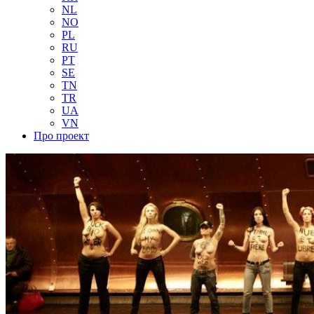
NL
NO
PL
RU
PT
SE
TN
TR
UA
VN
Про проект