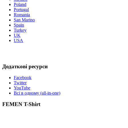
Poland
Portugal
Romania
San Marino
Spain
Turkey
UK
USA
Додаткові ресурси
Facebook
Twitter
YouTube
Всі в одному (all-in-one)
FEMEN T-Shirt