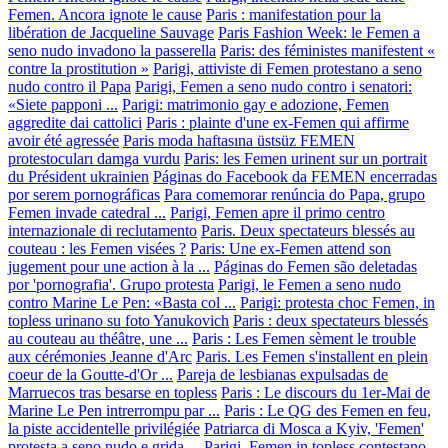
Femen. Ancora ignote le cause
Paris : manifestation pour la
libération de Jacqueline Sauvage
Paris Fashion Week: le Femen a
seno nudo invadono la passerella
Paris: des féministes manifestent «
contre la prostitution »
Parigi, attiviste di Femen protestano a seno
nudo contro il Papa
Parigi, Femen a seno nudo contro i senatori:
«Siete papponi ...
Parigi: matrimonio gay e adozione, Femen
aggredite dai cattolici
Paris : plainte d'une ex-Femen qui affirme
avoir été agressée
Paris moda haftasına üstsüz FEMEN
protestocuları damga vurdu
Paris: les Femen urinent sur un portrait
du Président ukrainien
Páginas do Facebook da FEMEN encerradas
por serem pornográficas
Para comemorar renúncia do Papa, grupo
Femen invade catedral ...
Parigi, Femen apre il primo centro
internazionale di reclutamento
Paris. Deux spectateurs blessés au
couteau : les Femen visées ?
Paris: Une ex-Femen attend son
jugement pour une action à la ...
Páginas do Femen são deletadas
por 'pornografia'. Grupo protesta
Parigi, le Femen a seno nudo
contro Marine Le Pen: «Basta col ...
Parigi: protesta choc Femen, in
topless urinano su foto Yanukovich
Paris : deux spectateurs blessés
au couteau au théâtre, une ...
Paris : Les Femen sèment le trouble
aux cérémonies Jeanne d'Arc
Paris. Les Femen s'installent en plein
coeur de la Goutte-d'Or ...
Pareja de lesbianas expulsadas de
Marruecos tras besarse en topless
Paris : Le discours du 1er-Mai de
Marine Le Pen intrerrompu par ...
Paris : Le QG des Femen en feu,
la piste accidentelle privilégiée
Patriarca di Mosca a Kyiv, 'Femen'
protesta a seno nudo e grida ...
Parigi, Femen in topless contestano