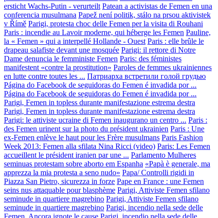
ersticht Wachs-Putin - verurteilt
Patean a activistas de Femen en una
conferencia musulmana
Papež není politik, stálo na prsou aktivistek
v Římě
Parigi, protesta choc delle Femen per la visita di Rouhani
Paris : incendie au Lavoir moderne, qui héberge les Femen
Pauline,
la « Femen » qui a interpellé Hollande - Ouest
Paris : elle brûle le
drapeau salafiste devant une mosquée
Parigi: il rettore di Notre
Dame denuncia le femministe Femen
Paris: des féministes
manifestent «contre la prostitution»
Paroles de femmes ukrainiennes
en lutte contre toutes les ...
Патриарха встретили голой грудью
Página do Facebook de seguidoras do Femen é invadida por ...
Página do Facebook de seguidoras do Femen é invadida por ...
Parigi, Femen in topless durante manifestazione estrema destra
Parigi, Femen in topless durante manifestazione estrema destra
Parigi: le attiviste ucraine di Femen inaugurano un centro ...
Paris :
des Femen urinent sur la photo du président ukrainien
Paris : Une
ex-Femen enlève le haut pour les Frère musulmans
Paris Fashion
Week 2013: Femen alla sfilata Nina Ricci (video)
Paris: Les Femen
accueillent le président iranien par une ...
Parlamento Mulheres
seminuas protestam sobre aborto em Espanha
«Papà è generale, ma
apprezza la mia protesta a seno nudo»
Papa/ Controlli rigidi in
Piazza San Pietro, sicurezza in forze
Pape en France : une Femen
seins nus attaquable pour blasphème
Parigi, Attiviste Femen sfilano
seminude in quartiere magrebino
Parigi, Attiviste Femen sfilano
seminude in quartiere magrebino
Parigi, incendio nella sede delle
Femen. Ancora ignote le cause
Parigi, incendio nella sede delle