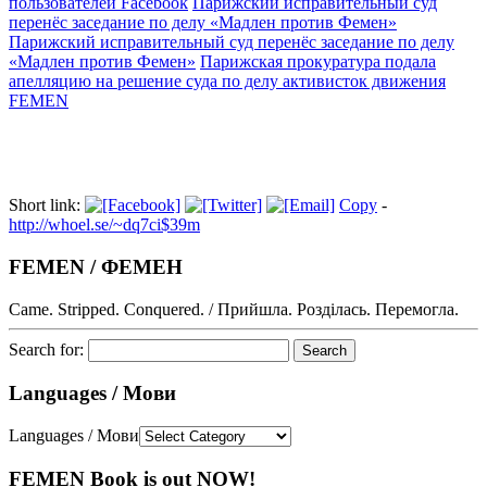
пользователей Facebook
Парижский исправительный суд
перенёс заседание по делу «Мадлен против Фемен»
Парижский исправительный суд перенёс заседание по делу
«Мадлен против Фемен»
Парижская прокуратура подала
апелляцию на решение суда по делу активисток движения
FEMEN
Short link:
Copy
-
http://whoel.se/~dq7ci$39m
FEMEN / ФЕМЕН
Came. Stripped. Conquered. / Прийшла. Розділась. Перемогла.
Search for:
Languages / Мови
Languages / Мови
FEMEN Book is out NOW!