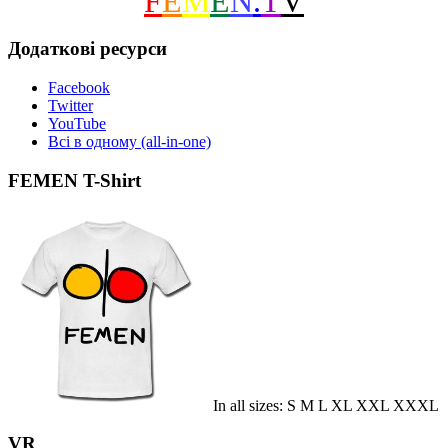
F
E
M
E
N
.
T
V
Додаткові ресурси
Facebook
Twitter
YouTube
Всі в одному (all-in-one)
FEMEN T-Shirt
In all sizes: S M L XL XXL XXXL
VR