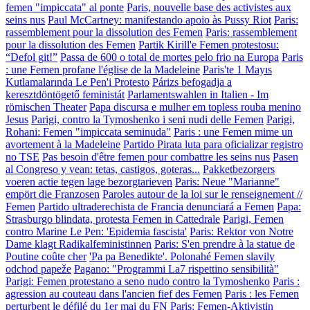
femen "impiccata" al ponte
Paris, nouvelle base des activistes aux
seins nus
Paul McCartney: manifestando apoio às Pussy Riot
Paris:
rassemblement pour la dissolution des Femen
Paris: rassemblement
pour la dissolution des Femen
Partik Kirill'e Femen protestosu:
“Defol git!”
Passa de 600 o total de mortes pelo frio na Europa
Paris
: une Femen profane l'église de la Madeleine
Paris'te 1 Mayıs
Kutlamalarında Le Pen'i Protesto
Párizs befogadja a
keresztdöntögető feministát
Parlamentswahlen in Italien - Im
römischen Theater
Papa discursa e mulher em topless rouba menino
Jesus
Parigi, contro la Tymoshenko i seni nudi delle Femen
Parigi,
Rohani: Femen "impiccata seminuda"
Paris : une Femen mime un
avortement à la Madeleine
Partido Pirata luta para oficializar registro
no TSE
Pas besoin d'être femen pour combattre les seins nus
Pasen
al Congreso y vean: tetas, castigos, goteras...
Pakketbezorgers
voeren actie tegen lage bezorgtarieven
Paris: Neue "Marianne"
empört die Franzosen
Paroles autour de la loi sur le renseignement //
Femen
Partido ultraderechista de Francia denunciará a Femen
Papa:
Strasburgo blindata, protesta Femen in Cattedrale
Parigi, Femen
contro Marine Le Pen: 'Epidemia fascista'
Paris: Rektor von Notre
Dame klagt Radikalfeministinnen
Paris: S'en prendre à la statue de
Poutine coûte cher
'Pa pa Benedikte'. Polonahé Femen slavily
odchod papeže
Pagano: "Programmi La7 rispettino sensibilità"
Parigi: Femen protestano a seno nudo contro la Tymoshenko
Paris :
agression au couteau dans l'ancien fief des Femen
Paris : les Femen
perturbent le défilé du 1er mai du FN
Paris: Femen-Aktivistin