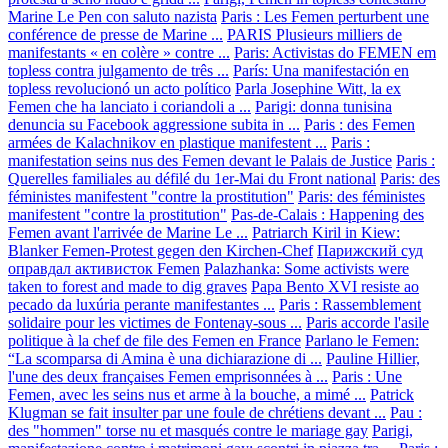
Marine Le Pen con saluto nazista
Paris : Les Femen perturbent une
conférence de presse de Marine ...
PARIS Plusieurs milliers de
manifestants « en colère » contre ...
Paris: Activistas do FEMEN em
topless contra julgamento de três ...
París: Una manifestación en
topless revolucionó un acto político
Parla Josephine Witt, la ex
Femen che ha lanciato i coriandoli a ...
Parigi: donna tunisina
denuncia su Facebook aggressione subita in ...
Paris : des Femen
armées de Kalachnikov en plastique manifestent ...
Paris :
manifestation seins nus des Femen devant le Palais de Justice
Paris :
Querelles familiales au défilé du 1er-Mai du Front national
Paris: des
féministes manifestent "contre la prostitution"
Paris: des féministes
manifestent "contre la prostitution"
Pas-de-Calais : Happening des
Femen avant l'arrivée de Marine Le ...
Patriarch Kiril in Kiew:
Blanker Femen-Protest gegen den Kirchen-Chef
Парижский суд
оправдал активисток Femen
Palazhanka: Some activists were
taken to forest and made to dig graves
Papa Bento XVI resiste ao
pecado da luxúria perante manifestantes ...
Paris : Rassemblement
solidaire pour les victimes de Fontenay-sous ...
Paris accorde l'asile
politique à la chef de file des Femen en France
Parlano le Femen:
“La scomparsa di Amina è una dichiarazione di ...
Pauline Hillier,
l'une des deux françaises Femen emprisonnées à ...
Paris : Une
Femen, avec les seins nus et arme à la bouche, a mimé ...
Patrick
Klugman se fait insulter par une foule de chrétiens devant ...
Pau :
des "hommen" torse nu et masqués contre le mariage gay
Parigi,