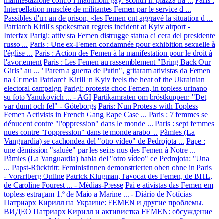
manifestazione contro i matrimoni gay: scontri in piazza tra ...
Paris :
Interpellation musclée de militantes Femen par le service d ...
Passibles d'un an de prison, «les Femen ont aggravé la situation d ...
Patriarch Kirill's spokesman regrets incident at Kyiv airport -
Interfax
Parigi: attivista Femen distrugge statua di cera del presidente
russo ...
Paris : Une ex-Femen condamnée pour exhibition sexuelle à
l'église ...
Paris : Action des Femen à la manifestation pour le droit à
l'avortement
Paris : Les Femen au rassemblement "Bring Back Our
Girls" au ...
"Parem a guerra de Putin", gritaram ativistas da Femen
na Crimeia
Patriarch Kirill in Kyiv feels the heat of the Ukrainian
electoral campaign
Parigi: protesta choc Femen, in topless urinano
su foto Yanukovich ... - AGI
Partikamraten om bröstkuppen: "Det
var dumt och fel" - Göteborgs
Paris: Nun Protests with Topless
Femen Activists in French Gang Rape Case ...
Paris : 7 femmes se
dénudent contre "l'oppression" dans le monde ...
Paris : sept femmes
nues contre "l'oppression" dans le monde arabo ...
Pàmies (La
Vanguardia) se cachondea del "otro vídeo" de Pedrojota ...
Pape :
une démission "saluée" par les seins nus des Femen à Notre ...
Pàmies (La Vanguardia) habla del "otro vídeo" de Pedrojota: "Una
...
Papst-Rücktritt: Feministinnen demonstrierten oben ohne in Paris
- Vorarlberg Online
Patrick Klugman, l'avocat des Femen, de BHL,
de Caroline Fourest ... - Médias-Presse
Pai e ativistas das Femen em
topless estragam 1.º de Maio a Marine ... - Diário de Notícias
Патриарх Кирилл на Украине: FEMEN и другие проблемы.
ВИДЕО
Патриарх Кирилл и активистка FEMEN: обсуждение