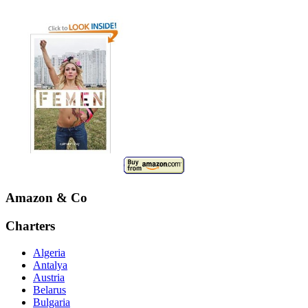
Amazon & Co
Charters
Algeria
Antalya
Austria
Belarus
Bulgaria