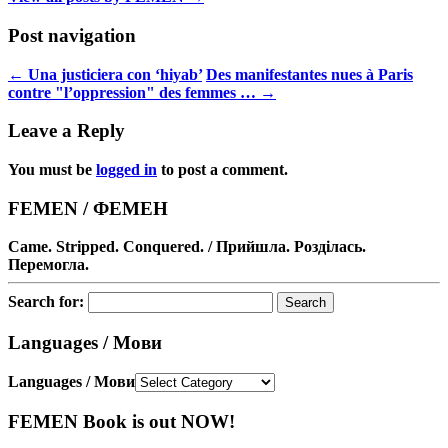
Post navigation
←
Una justiciera con ‘hiyab’
Des manifestantes nues à Paris
contre "l’oppression" des femmes …
→
Leave a Reply
You must be
logged in
to post a comment.
FEMEN / ФЕМЕН
Came. Stripped. Conquered. / Прийшла. Розділась.
Перемогла.
Search for:
Languages / Мови
Languages / Мови
FEMEN Book is out NOW!