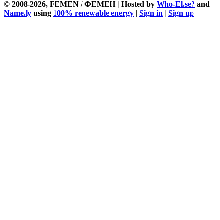
© 2008-2026, FEMEN / ФЕМЕН | Hosted by
Who-El.se?
and
Name.ly
using
100% renewable energy
|
Sign in
|
Sign up