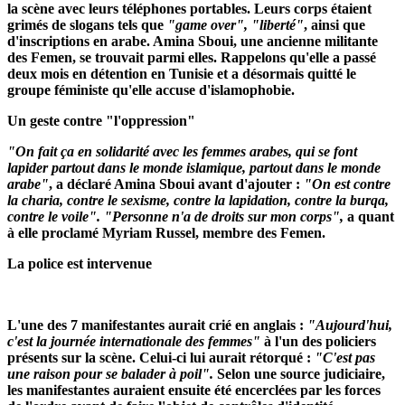
la scène avec leurs téléphones portables. Leurs corps étaient
grimés de slogans tels que
"game over", "liberté"
, ainsi que
d'inscriptions en arabe. Amina Sboui, une ancienne militante
des Femen, se trouvait parmi elles. Rappelons qu'elle a passé
deux mois en détention en Tunisie et a désormais quitté le
groupe féministe qu'elle accuse d'islamophobie.
Un geste contre "l'oppression"
"On fait ça en solidarité avec les femmes arabes, qui se font
lapider partout dans le monde islamique, partout dans le monde
arabe"
, a déclaré Amina Sboui avant d'ajouter :
"On est contre
la charia, contre le sexisme, contre la lapidation, contre la burqa,
contre le voile". "Personne n'a de droits sur mon corps",
a quant
à elle proclamé Myriam Russel, membre des Femen.
La police est intervenue
L'une des 7 manifestantes aurait crié en anglais :
"Aujourd'hui,
c'est la journée internationale des femmes"
à l'un des policiers
présents sur la scène. Celui-ci lui aurait rétorqué :
"C'est pas
une raison pour se balader à poil".
Selon une source judiciaire,
les manifestantes auraient ensuite été encerclées par les forces