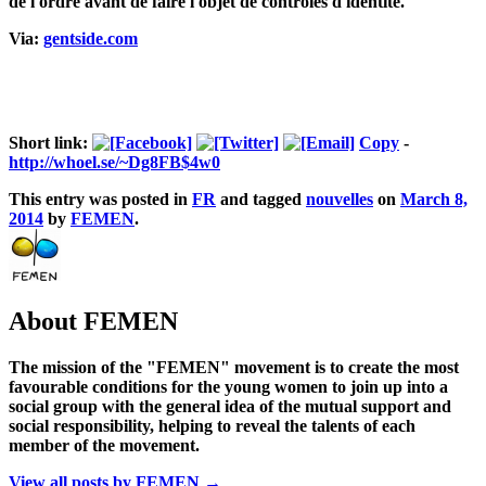
de l'ordre avant de faire l'objet de contrôles d'identité.
Via:
gentside.com
Short link:
Copy
-
http://whoel.se/~Dg8FB$4w0
This entry was posted in
FR
and tagged
nouvelles
on
March 8,
2014
by
FEMEN
.
About FEMEN
The mission of the "FEMEN" movement is to create the most
favourable conditions for the young women to join up into a
social group with the general idea of the mutual support and
social responsibility, helping to reveal the talents of each
member of the movement.
View all posts by FEMEN
→