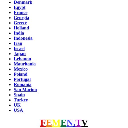
Denmark
Egypt
France
Georgia
Greece
Holland
India
Indonesia
Iran
Israel
Japan
Lebanon
Mauritania
Mexico
Poland
Portugal
Romania
San Marino
Spain
Turkey
UK
USA
F
E
M
E
N
.
T
V