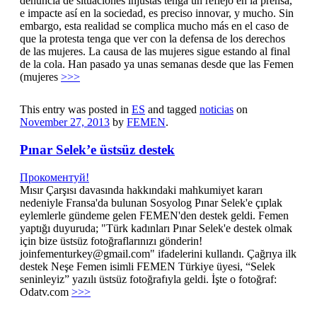
denuncia de situaciones injustas tenga un reflejo en la prensa,
e impacte así en la sociedad, es preciso innovar, y mucho. Sin
embargo, esta realidad se complica mucho más en el caso de
que la protesta tenga que ver con la defensa de los derechos
de las mujeres. La causa de las mujeres sigue estando al final
de la cola. Han pasado ya unas semanas desde que las Femen
(mujeres
>>>
This entry was posted in
ES
and tagged
noticias
on
November 27, 2013
by
FEMEN
.
Pınar Selek’e üstsüz destek
Прокоментуй!
Mısır Çarşısı davasında hakkındaki mahkumiyet kararı
nedeniyle Fransa'da bulunan Sosyolog Pınar Selek'e çıplak
eylemlerle gündeme gelen FEMEN'den destek geldi. Femen
yaptığı duyuruda; "Türk kadınları Pınar Selek'e destek olmak
için bize üstsüz fotoğraflarınızı gönderin!
joinfementurkey@gmail.com" ifadelerini kullandı. Çağrıya ilk
destek Neşe Femen isimli FEMEN Türkiye üyesi, “Selek
seninleyiz” yazılı üstsüz fotoğrafıyla geldi. İşte o fotoğraf:
Odatv.com
>>>