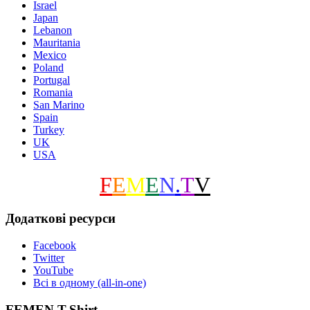
Israel
Japan
Lebanon
Mauritania
Mexico
Poland
Portugal
Romania
San Marino
Spain
Turkey
UK
USA
F
E
M
E
N
.
T
V
Додаткові ресурси
Facebook
Twitter
YouTube
Всі в одному (all-in-one)
FEMEN T-Shirt