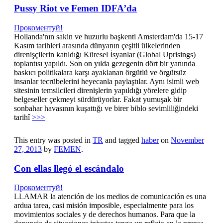
Pussy Riot ve Femen IDFA’da
Прокоментуй!
Hollanda'nın sakin ve huzurlu başkenti Amsterdam'da 15-17
Kasım tarihleri arasında dünyanın çeşitli ülkelerinden
direnişçilerin katıldığı Küresel İsyanlar (Global Uprisings)
toplantısı yapıldı. Son on yılda gezegenin dört bir yanında
baskıcı politikalara karşı ayaklanan örgütlü ve örgütsüz
insanlar tecrübelerini heyecanla paylaştılar. Aynı isimli web
sitesinin temsilcileri direnişlerin yapıldığı yörelere gidip
belgeseller çekmeyi sürdürüyorlar. Fakat yumuşak bir
sonbahar havasının kuşattığı ve birer biblo sevimliliğindeki
tarihî
>>>
This entry was posted in
TR
and tagged
haber
on
November
27, 2013
by
FEMEN
.
Con ellas llegó el escándalo
Прокоментуй!
LLAMAR la atención de los medios de comunicación es una
ardua tarea, casi misión imposible, especialmente para los
movimientos sociales y de derechos humanos. Para que la