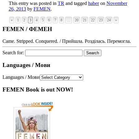
This entry was posted in
TR
and tagged
haber
on
November
26, 2013
by
FEMEN
.
«
1
2
3
4
5
6
7
8
…
20
21
22
23
24
»
FEMEN / ФЕМЕН
Came. Stripped. Conquered. / Прийшла. Розділась. Перемогла.
Search for:
Languages / Мови
Languages / Мови
FEMEN Book is out NOW!