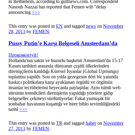
in Bethlehem, according to gulfnews.com. Correspondent
Nasouh Nazzai has reported that Femen will "delay
announcing
>>>
This entry was posted in
EN
and tagged
news
on
November
28, 2013
by
FEMEN
.
Pussy Putin’e Karşı Belgeseli Amsterdam’da
Прокоментуй!
Hollanda'nın sakin ve huzurlu başkenti Amsterdam'da 15-17
Kasım tarihleri arasında dünyanın çeşitli ülkelerinden
direnişçilerin katıldığı Küresel İsyanlar (Global Uprisings)
toplantısı yapıldı. Son on yılda gezegenin dört bir yanında
baskıcı politikalara karşı ayaklanan örgütlü ve örgütsüz
insanlar tecrübelerini heyecanla paylaştılar. Aynı isimli web
sitesinin temsilcileri direnişlerin yapıldığı yörelere gidip
belgeseller çekmeyi sürdürüyorlar. Fakat yumuşak bir
sonbahar havasının kuşattığı ve birer biblo sevimliliğindeki
tarihî
>>>
This entry was posted in
TR
and tagged
haber
on
November
27, 2013
by
FEMEN
.