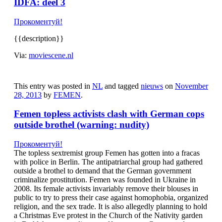
IDFA: deel 3
Прокоментуй!
{{description}}
Via:
moviescene.nl
This entry was posted in
NL
and tagged
nieuws
on
November
28, 2013
by
FEMEN
.
Femen topless activists clash with German cops
outside brothel (warning: nudity)
Прокоментуй!
The topless sextremist group Femen has gotten into a fracas
with police in Berlin. The antipatriarchal group had gathered
outside a brothel to demand that the German government
criminalize prostitution. Femen was founded in Ukraine in
2008. Its female activists invariably remove their blouses in
public to try to press their case against homophobia, organized
religion, and the sex trade. It is also allegedly planning to hold
a Christmas Eve protest in the Church of the Nativity garden