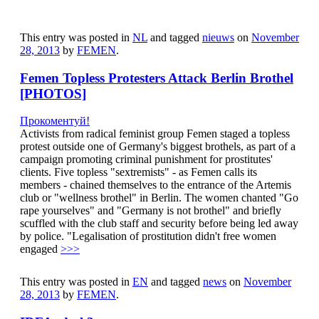
This entry was posted in
NL
and tagged
nieuws
on
November
28, 2013
by
FEMEN
.
Femen Topless Protesters Attack Berlin Brothel
[PHOTOS]
Прокоментуй!
Activists from radical feminist group Femen staged a topless
protest outside one of Germany's biggest brothels, as part of a
campaign promoting criminal punishment for prostitutes'
clients. Five topless "sextremists" - as Femen calls its
members - chained themselves to the entrance of the Artemis
club or "wellness brothel" in Berlin. The women chanted "Go
rape yourselves" and "Germany is not brothel" and briefly
scuffled with the club staff and security before being led away
by police. "Legalisation of prostitution didn't free women
engaged
>>>
This entry was posted in
EN
and tagged
news
on
November
28, 2013
by
FEMEN
.