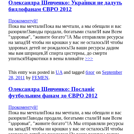
Олександра Шевченко: Українки не дадуть
бидлофанам ЄВРО 2012
Прокоментуй!
Пока вы мечталиПока вы мечтали, а мы обещали и вас
разоряли!Заводы продали, богатыми стали!И вам Всем
"здоровья", "живите богато"!А Мы отправляли ресурсы
на запад!И чтобы ни крошки у вас не осталось!И чтобы
здоровых детей не рождалось!За ваши ресурсы дадим
мы вам шприцев,И спирта цистерны, до смерти
упиться!Наркотики в вены вливайте
>>>
This entry was posted in
UA
and tagged
блог
on
September
28, 2011
by
FEMEN
.
Олександра Шевченко: Посланіє
футбольним фанам до ЄВРО 2012
Прокоментуй!
Пока вы мечталиПока вы мечтали, а мы обещали и вас
разоряли!Заводы продали, богатыми стали!И вам Всем
"здоровья", "живите богато"!А Мы отправляли ресурсы
на запад!И чтобы ни крошки у вас не осталось!И чтобы