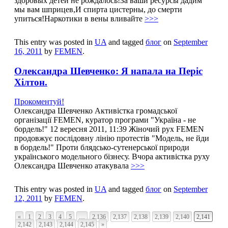
здоровых детей не рождалось!За ваши ресурсы дадим
мы вам шприцев,И спирта цистерны, до смерти
упиться!Наркотики в вены вливайте
>>>
This entry was posted in
UA
and tagged
блог
on
September
16, 2011
by
FEMEN
.
Олександра Шевченко: Я напала на Періс
Хілтон.
Прокоментуй!
Олександра Шевченко Активістка громадської
організації FEMEN, куратор програми "Україна - не
бордель!" 12 вересня 2011, 11:39 Жіночий рух FEMEN
продовжує послідовну лінію протестів "Модель, не йди
в бордель!" Проти блядсько-сутенерської природи
українського модельного бізнесу. Вчора активістка руху
Олександра Шевченко атакувала
>>>
This entry was posted in
UA
and tagged
блог
on
September
12, 2011
by
FEMEN
.
«
1
2
3
4
5
…
2,136
2,137
2,138
2,139
2,140
2,141
2,142
2,143
2,144
2,145
»