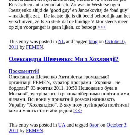
Russisch en anti-democratisch. Zo was in Westerse ogen
Joestsjenko altijd de ‘good guy’ en Janoekovitsj de ‘bad guy’
– makkelijk zat. De laatste tijd is dit beeld behoorlijk aan het
verschuiven, zelfs zo sterk dat de huidige Viktor steeds meer
op zijn voorganger is gaan lijken, zo betoogt
>>>
This entry was posted in
NL
and tagged
blog
on
October 6,
2011
by
FEMEN
.
Олександра Шевченко: Ми з Хохляндії?
Прокоментуй!
Олександра Шевченко Активістка громадської
організації FEMEN, куратор програми "Україна - не
бордель!" 03 жовтня 2011, 10:50 Нещодавно була в
Московії, зустрічалась із різнокаліберними політичними
діячами. Всі вони у приватній розмові називають
Україну "Хохляндією". В яку позу путінкраба політичні
хохли мають стати аби рядові
>>>
This entry was posted in
UA
and tagged
блог
on
October 3,
2011
by
FEMEN
.