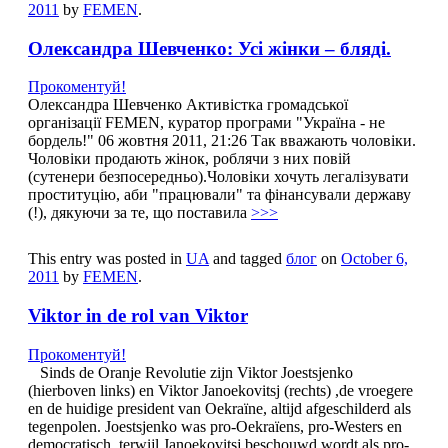
2011
by
FEMEN
.
Олександра Шевченко: Усі жінки – бляді.
Прокоментуй!
Олександра Шевченко Активістка громадської
організації FEMEN, куратор програми "Україна - не
бордель!" 06 жовтня 2011, 21:26 Так вважають чоловіки.
Чоловіки продають жінок, роблячи з них повій
(сутенери безпосередньо).Чоловіки хочуть легалізувати
проституцію, аби "працювали" та фінансували державу
(!), дякуючи за те, що поставила
>>>
This entry was posted in
UA
and tagged
блог
on
October 6,
2011
by
FEMEN
.
Viktor in de rol van Viktor
Прокоментуй!
Sinds de Oranje Revolutie zijn Viktor Joestsjenko
(hierboven links) en Viktor Janoekovitsj (rechts) ,de vroegere
en de huidige president van Oekraïne, altijd afgeschilderd als
tegenpolen. Joestsjenko was pro-Oekraïens, pro-Westers en
democratisch, terwijl Janoekovitsj beschouwd wordt als pro-