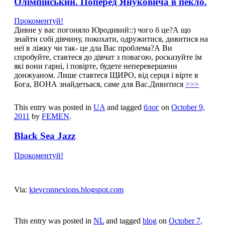
Олімпійський. Поперед Януковича в пекло.
Прокоментуй!
Дивне у вас погоняло Юродивий::) чого б це?А що
знайти собі дівчину, покохати, одружитися, дивитися на
неї в ліжку чи так- це дла Вас проблема?А Ви
спробуйте, ставтеся до дівчат з повагою, росказуйте їм
які вони гарні, і повірте, будете неперевершени
донжуаном. Лише ставтеся ЩИРО, від серця і вірте в
Бога, ВОНА знайдетьася, саме для Вас.Дивитися
>>>
This entry was posted in
UA
and tagged
блог
on
October 9,
2011
by
FEMEN
.
Black Sea Jazz
Прокоментуй!
Via:
kievconnexions.blogspot.com
This entry was posted in
NL
and tagged
blog
on
October 7,