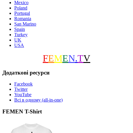
Mexico
Poland
Portugal
Romania
San Marino
Spain
Turkey
UK
USA
F
E
M
E
N
.
T
V
Додаткові ресурси
Facebook
Twitter
YouTube
Всі в одному (all-in-one)
FEMEN T-Shirt