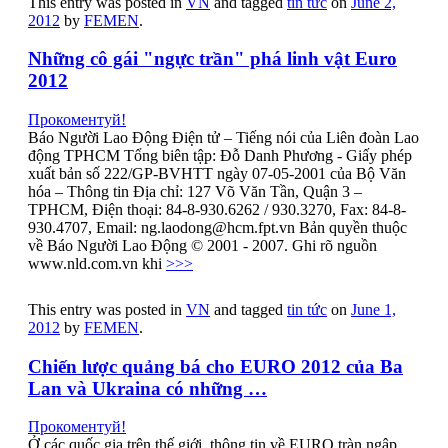
This entry was posted in
VN
and tagged
tin tức
on
June 2,
2012
by
FEMEN
.
Những cô gái "ngực trần" phá linh vật Euro
2012
Прокоментуй!
Báo Người Lao Động Điện tử – Tiếng nói của Liên đoàn Lao
động TPHCM Tổng biên tập: Đỗ Danh Phương - Giấy phép
xuất bản số 222/GP-BVHTT ngày 07-05-2001 của Bộ Văn
hóa – Thông tin Địa chỉ: 127 Võ Văn Tần, Quận 3 –
TPHCM, Điện thoại: 84-8-930.6262 / 930.3270, Fax: 84-8-
930.4707, Email: ng.laodong@hcm.fpt.vn Bản quyền thuộc
về Báo Người Lao Động © 2001 - 2007. Ghi rõ nguồn
www.nld.com.vn khi
>>>
This entry was posted in
VN
and tagged
tin tức
on
June 1,
2012
by
FEMEN
.
Chiến lược quảng bá cho EURO 2012 của Ba
Lan và Ukraina có những …
Прокоментуй!
Ở các quốc gia trên thế giới, thông tin về EURO tràn ngập