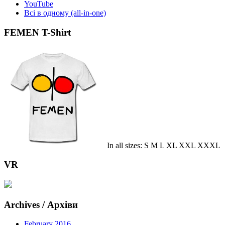
YouTube
Всі в одному (all-in-one)
FEMEN T-Shirt
In all sizes: S M L XL XXL XXXL
VR
Archives / Архіви
February 2016