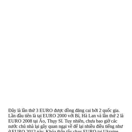
2012
by
FEMEN
.
Du lịch sex gây tranh cãi ở Euro 2012
Прокоментуй!
Các cô gái ngực trần biểu tình ở Ukraine. Hàng vạn cổ động
viên bóng đá sẽ tới Ukraine mùa hè này, đe dọa làm tồi tệ hơn
tình trạng mại dâm vốn là một vấn nạn của đất nước. Femen,
một tổ chức chống mại dâm đặt trụ sở tại Kyiv, đã thực hiện
nhiều chương trình phản đối giải đấu vì cho rằng Euro đe dọa
sự an toàn của phụ nữ Ukraine. Một trong những chương
trình hành động của Femen là đưa những cô
>>>
This entry was posted in
VN
and tagged
tin tức
on
June 7,
2012
by
FEMEN
.
Vấn nạn từ 2 nước chủ nhà
Прокоментуй!
Đây là lần thứ 3 EURO được đồng đăng cai bởi 2 quốc gia.
Lần đầu tiên là tại EURO 2000 với Bỉ, Hà Lan và lần thứ 2 là
EURO 2008 tại Áo, Thụy Sĩ. Tuy nhiên, chưa bao giờ các
nước chủ nhà lại gây quan ngại về để lại nhiều điều tiếng như
ở EURO 2012 này. Khỏa thân tẩy chay EURO tại Ukraine.