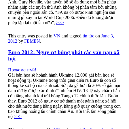
Anh, Gary Neville, vừa tuyên bố sẽ áp dụng mọi biện pháp
nhằm giúp các tuyển thủ Anh không bị phân tâm bởi những
chuyện bên ngoài sân cỏ. “FA đã có được kinh nghiệm sau
những gì xảy ra tại World Cup 2006. Điều đó không được
phép lặp lại một lần nữa”,
>>>
This entry was posted in
VN
and tagged
tin tức
on
June 3,
2012
by
FEMEN
.
Euro 2012: Nguy cơ bùng phát các vấn nạn xã
hội
Прокоментуй!
Gái bán hoa sẽ hoành hành Ukraine 12.000 gái bán hoa sẽ
hoạt động tại Ukraine trong thời gian diễn ra Euro là con số
thống kê sơ bộ của cảnh sát. Sởn da gà hơn là 30% số gái mại
dâm ở đây được xác định đã nhiễm HIV. Tỷ lệ này chắc chắn
còn tăng nhanh khi trái bóng Tango 12 chính thức lăn. Buồn
thay, Euro 2012 có nguy cơ trở thành một gánh nặng xã hội
cho đất nước đang hằng ngày, hằng giờ quay cuồng trong cơn
bão khủng hoảng tài chính châu Âu. Bởi thế, làn sóng phẫn
nộ
>>>