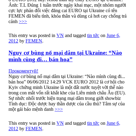
Ảnh: T.L Đúng 1 tuần trước ngày khai mạc, một nhóm người
cực lực phản đối việc đăng cai EURO tại Ukraine có tên
FEMEN đã biểu tình, khỏa thân và dùng cả hơi cay chống trả
cảnh
>>>
This entry was posted in
VN
and tagged
tin tức
on
June 6,
2012
by
FEMEN
.
Nguy cơ bùng nổ mại dâm tại Ukraine: “Nào
mình cùng đi… bán hoa”
Прокоментуй!
Nguy cơ bùng nổ mại dâm tại Ukraine: “Nào mình cùng đi...
bán hoa” 06/06/2012 14:29 VCK EURO 2012 là cơ hội cho
Kyiv chứng minh Ukraine là một đất nước tuyệt vời thế nào
trong con mắt vốn rất khắt khe của Liên minh châu Âu (EU).
Sự nhức nhối trước hiện trạng mại dâm trong giới showbiz
Tình dục: Độc dược hay thần dược của cầu thủ? Tâm sự của
một gái báo mệnh danh
>>>
This entry was posted in
VN
and tagged
tin tức
on
June 6,
2012
by
FEMEN
.