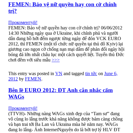
FEMEN: Bảo vệ nữ quyền hay con cờ chính
trị?
Прокоментуй!
FEMEN: Bảo vệ nữ quyền hay con cờ chính trị? 06/06/2012
14:30 Những ngày qua ở Ukraine, khi chính phủ và người
dân đang hồ hởi đếm ngược từng ngày để đón VCK EURO
2012, thì FEMEN (một tổ chức nữ quyền tại thủ đô Kyiv) lại
giương cao ngọn cờ chống nạn mại dâm để phản đối ngày hội
bóng đá lớn nhất châu lục một cách quyết liệt. Tuyển thủ Đức
chơi đêm với siêu mẫu
>>>
This entry was posted in
VN
and tagged
tin tức
on
June 6,
2012
by
FEMEN
.
Bên lề EURO 2012: ĐT Anh cân nhắc cấm
WAGs
Прокоментуй!
(TTVH)- Những nàng WAGs xinh đẹp của “Tam sư” đang
vô cùng lo lắng trước khả năng không được bám càng chồng
và bạn trai tới Ba Lan và Ukraina mùa hè năm nay. WAGs
đang lo lắng- Ảnh InternetNguyên do là bởi trợ lý HLV ĐT