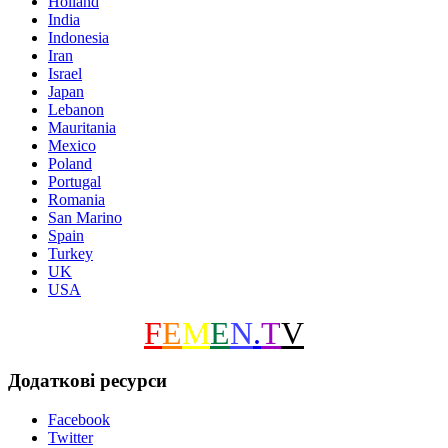
Holland
India
Indonesia
Iran
Israel
Japan
Lebanon
Mauritania
Mexico
Poland
Portugal
Romania
San Marino
Spain
Turkey
UK
USA
F
E
M
E
N
.
T
V
Додаткові ресурси
Facebook
Twitter