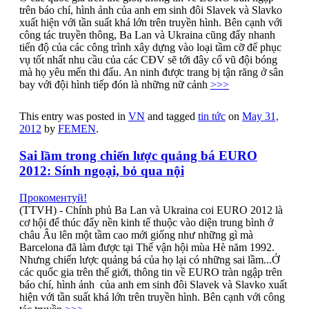
trên báo chí, hình ảnh của anh em sinh đôi Slavek và Slavko
xuất hiện với tần suất khá lớn trên truyền hình. Bên cạnh với
công tác truyền thông, Ba Lan và Ukraina cũng đẩy nhanh
tiến độ của các công trình xây dựng vào loại tầm cỡ để phục
vụ tốt nhất nhu cầu của các CĐV sẽ tới đây cổ vũ đội bóng
mà họ yêu mến thi đấu. An ninh được trang bị tận răng ở sân
bay với đội hình tiếp đón là những nữ cảnh
>>>
This entry was posted in
VN
and tagged
tin tức
on
May 31,
2012
by
FEMEN
.
Sai lầm trong chiến lược quảng bá EURO
2012: Sính ngoại, bỏ qua nội
Прокоментуй!
(TTVH) - Chính phủ Ba Lan và Ukraina coi EURO 2012 là
cơ hội để thúc đẩy nền kinh tế thuộc vào diện trung bình ở
châu Âu lên một tầm cao mới giống như những gì mà
Barcelona đã làm được tại Thế vận hội mùa Hè năm 1992.
Nhưng chiến lược quảng bá của họ lại có những sai lầm...Ở
các quốc gia trên thế giới, thông tin về EURO tràn ngập trên
báo chí, hình ảnh của anh em sinh đôi Slavek và Slavko xuất
hiện với tần suất khá lớn trên truyền hình. Bên cạnh với công