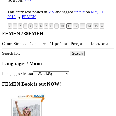
tác truyền
>>>
This entry was posted in
VN
and tagged
tin tức
on
May 31,
2012
by
FEMEN
.
«
1
2
3
4
5
6
7
8
9
10
11
12
13
14
15
»
FEMEN / ФЕМЕН
Came. Stripped. Conquered. / Прийшла. Розділась. Перемогла.
Search for:
Languages / Мови
Languages / Мови
FEMEN Book is out NOW!