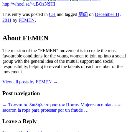
http://whoel.se/~uBQzN$Hl
This entry was posted in
CH
and tagged
新闻
on
December 11,
2011
by
FEMEN
.
About FEMEN
The mission of the "FEMEN" movement is to create the most
favourable conditions for the young women to join up into a social
group with the general idea of the mutual support and social
responsibility, helping to reveal the talents of each member of the
movement.
View all posts by FEMEN
→
Post navigation
←
Tσόντα σε διαδήλωση για τον Πούτιν
Mujeres ucranianas se
sacaron la ropa para protestar por un fraude …
→
Leave a Reply