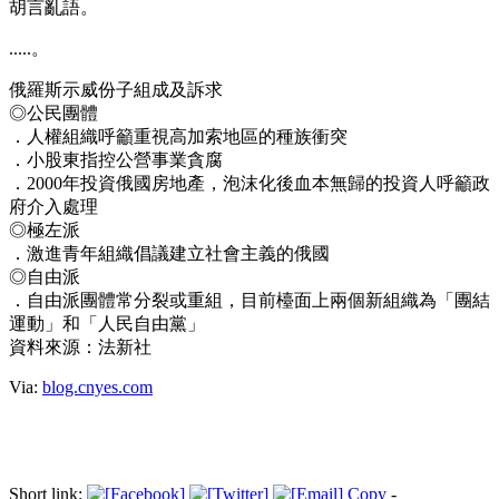
胡言亂語。
.....。
俄羅斯示威份子組成及訴求
◎公民團體
．人權組織呼籲重視高加索地區的種族衝突
．小股東指控公營事業貪腐
．2000年投資俄國房地產，泡沫化後血本無歸的投資人呼籲政
府介入處理
◎極左派
．激進青年組織倡議建立社會主義的俄國
◎自由派
．自由派團體常分裂或重組，目前檯面上兩個新組織為「團結
運動」和「人民自由黨」
資料來源：法新社
Via:
blog.cnyes.com
Short link:
Copy
-