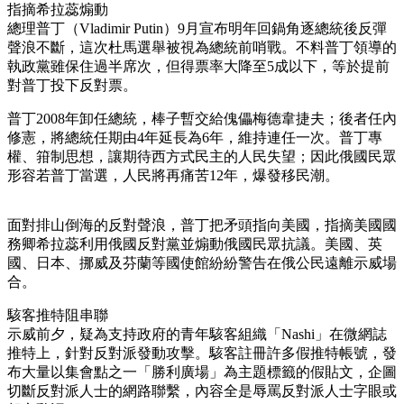
指摘希拉蕊煽動
總理普丁（Vladimir Putin）9月宣布明年回鍋角逐總統後反彈
聲浪不斷，這次杜馬選舉被視為總統前哨戰。不料普丁領導的
執政黨雖保住過半席次，但得票率大降至5成以下，等於提前
對普丁投下反對票。
普丁2008年卸任總統，棒子暫交給傀儡梅德韋捷夫；後者任內
修憲，將總統任期由4年延長為6年，維持連任一次。普丁專
權、箝制思想，讓期待西方式民主的人民失望；因此俄國民眾
形容若普丁當選，人民將再痛苦12年，爆發移民潮。
面對排山倒海的反對聲浪，普丁把矛頭指向美國，指摘美國國
務卿希拉蕊利用俄國反對黨並煽動俄國民眾抗議。美國、英
國、日本、挪威及芬蘭等國使館紛紛警告在俄公民遠離示威場
合。
駭客推特阻串聯
示威前夕，疑為支持政府的青年駭客組織「Nashi」在微網誌
推特上，針對反對派發動攻擊。駭客註冊許多假推特帳號，發
布大量以集會點之一「勝利廣場」為主題標籤的假貼文，企圖
切斷反對派人士的網路聯繫，內容全是辱罵反對派人士字眼或