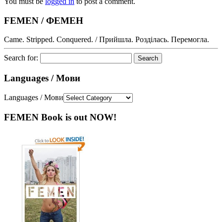
You must be
logged in
to post a comment.
FEMEN / ФЕМЕН
Came. Stripped. Conquered. / Прийшла. Розділась. Перемогла.
Search for:
Languages / Мови
Languages / Мови
FEMEN Book is out NOW!