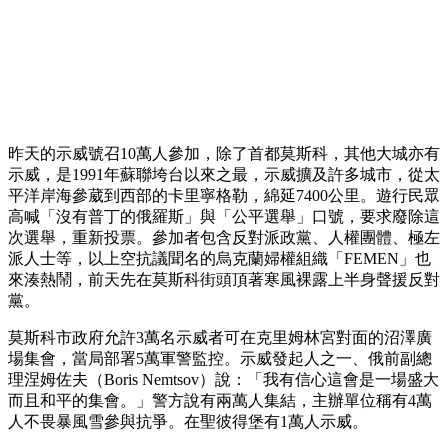
周日選舉傳出執政黨「統一俄羅斯黨」種種舞弊，例如隱形墨
水、投票前票匭已有選票、選務人員自備空白選票圈選等，引
發人民不滿，示威多日，光6日有500多人被捕，反對黨捲土重
來，發起更大示威。
婦上空冒寒聲援
昨天的示威號召10萬人參加，除了首都莫斯科，其他大城亦有
示威，是1991年蘇聯垮台以來之最，示威擴及許多城市，從太
平洋岸海參葳到西部的卡里寧格勒，綿延7400公里。遊行民眾
高喊「沒有普丁的俄羅斯」與「公平選舉」口號，要求廢除這
次選舉，重新投票。參加者包含反對派政黨、人權團體、極左
派人士等，以上空抗議聞名的烏克蘭婦權組織「FEMEN」也
來湊熱鬧，前天先在莫斯科街頭頂著寒風裸露上半身聲援反對
黨。
莫斯科市政府允許3萬名示威者可在克里姆林宮對面的沼澤廣
場集會，當局部署5萬軍警監控。示威發起人之一、俄前副總
理涅姆佐夫（Boris Nemtsov）說：「我有信心這會是一場盛大
而且和平的集會。」警方說有兩萬人集結，主辦單位稱有4萬
人不畏暴風雪參與抗爭。在聖彼得堡有1萬人示威。