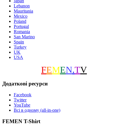
Japan
Lebanon
Mauritania
Mexico
Poland
Portugal
Romania
San Marino
Spain
Turkey
UK
USA
F
E
M
E
N
.
T
V
Додаткові ресурси
Facebook
Twitter
YouTube
Всі в одному (all-in-one)
FEMEN T-Shirt