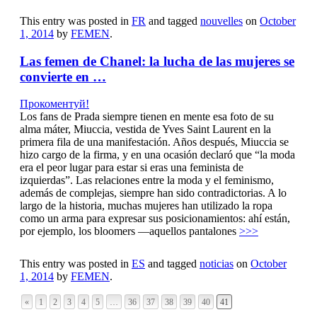
This entry was posted in
FR
and tagged
nouvelles
on
October
1, 2014
by
FEMEN
.
Las femen de Chanel: la lucha de las mujeres se
convierte en …
Прокоментуй!
Los fans de Prada siempre tienen en mente esa foto de su
alma máter, Miuccia, vestida de Yves Saint Laurent en la
primera fila de una manifestación. Años después, Miuccia se
hizo cargo de la firma, y en una ocasión declaró que “la moda
era el peor lugar para estar si eras una feminista de
izquierdas”. Las relaciones entre la moda y el feminismo,
además de complejas, siempre han sido contradictorias. A lo
largo de la historia, muchas mujeres han utilizado la ropa
como un arma para expresar sus posicionamientos: ahí están,
por ejemplo, los bloomers —aquellos pantalones
>>>
This entry was posted in
ES
and tagged
noticias
on
October
1, 2014
by
FEMEN
.
«
1
2
3
4
5
…
36
37
38
39
40
41