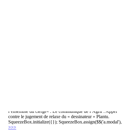
Monthly Archives:
October 2014
Après les Femen, Plantu : la justice française
autorise implicitement l … – Médias-Presse
Прокоментуй!
Le caricaturiste Plantu faisait l’objet d’une plainte de l’Agrif
pour un dessin publié par Le Monde Magazine le 3 avril
2010, représentant le pape Benoît XVI sodomisant un enfant.
Il a été relaxé par ce mardi par le tribunal correctionnel de
Paris. Avec une incroyable mauvaise foi, la chambre de la
presse affirme que ce dessin « n’avait ni pour objet ni pour but
de stigmatiser la communauté des catholiques ou même
l’ensemble du clergé« . Le communiqué de l’Agrif : Appel
contre le jugement de relaxe du « dessinateur » Plantu.
SqueezeBox.initialize({}); SqueezeBox.assign($$('a.modal'),
>>>