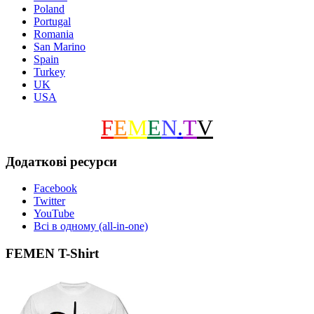
Poland
Portugal
Romania
San Marino
Spain
Turkey
UK
USA
F
E
M
E
N
.
T
V
Додаткові ресурси
Facebook
Twitter
YouTube
Всі в одному (all-in-one)
FEMEN T-Shirt