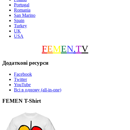
Portugal
Romania
San Marino
Spain
Turkey
UK
USA
F
E
M
E
N
.
T
V
Додаткові ресурси
Facebook
Twitter
YouTube
Всі в одному (all-in-one)
FEMEN T-Shirt