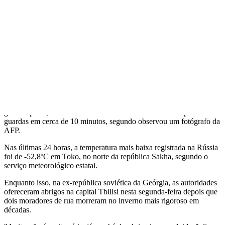
e ulcerações, incluindo 154 crianças, entre 1º de janeiro e 13 de
fevereiro, disse o ministro em comunicado.
Embora os russos estejam acostumados com os invernos glaciais, o
país passou por vinte dias de frio incomum, com uma média de 7 a
14 graus Celsius abaixo da temperatura média, segundo o serviço
meteorológico estatal. Na tarde desta segunda-feira, a temperatura
em Moscou era menos 20 graus Celsius.
Em uma estratégia para protestar pelos preços pagos por ucranianos
pelo gás russo, o grupo feminista ucraniano Femen enfrentou o frio
corajosamente ao fazer topless em frente às instalações da gigante de
gás Gazprom, em Moscou. As mulheres foram afastadas pelos
guardas em cerca de 10 minutos, segundo observou um fotógrafo da
AFP.
Nas últimas 24 horas, a temperatura mais baixa registrada na Rússia
foi de -52,8ºC em Toko, no norte da república Sakha, segundo o
serviço meteorológico estatal.
Enquanto isso, na ex-república soviética da Geórgia, as autoridades
ofereceram abrigos na capital Tbilisi nesta segunda-feira depois que
dois moradores de rua morreram no inverno mais rigoroso em
décadas.