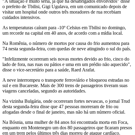
"A situação é muito séria, já que há desabrigados envolvidos" disse
o prefeito de Tbilisi, Gigi Ugulava, em um comunicado depois de
visitar um hospital onde outros três moradores de rua recebiam
cuidados intensivos.
As temperaturas caíram para -10º Celsius em Tbilisi no domingo,
um recorde na capital em 40 anos, de acordo com a mídia local.
Na Romênia, o número de mortos por causa do frio aumentou para
74 nesta segunda-feira, com quedas de neve atingindo o sul do país.
"Infelizmente ocorreram seis novas mortes devido ao frio, cinco do
lado de fora, nas ruas ou pátios e uma em um prédio não aquecido",
disse o vice-secretário para a saúde, Raed Arafat.
A neve interrompeu o transporte ferroviário e bloqueou estradas no
sul e em Bucareste. Mais de 300 trens de passageiros tiveram suas
viagens canceladas, segundo as autoridades.
Na vizinha Bulgária, onde ocorreram fortes nevascas, o jornal Trud
desta segunda-feira disse que 47 pessoas morreram de frio ou
afogadas desde o final de janeiro, mas não há um número oficial.
Na Bósnia, uma mulher de 84 anos foi encontrada morta em Foca,
enquanto em Montenegro um dos 80 passageiros que ficaram presos
em um trem pelos últimos três dias morreu de ataque cardíaco.