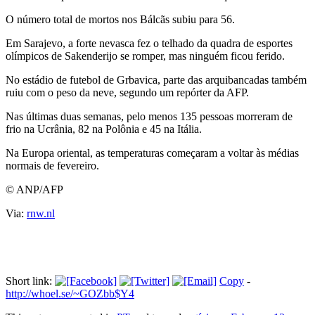
O número total de mortos nos Bálcãs subiu para 56.
Em Sarajevo, a forte nevasca fez o telhado da quadra de esportes
olímpicos de Sakenderijo se romper, mas ninguém ficou ferido.
No estádio de futebol de Grbavica, parte das arquibancadas também
ruiu com o peso da neve, segundo um repórter da AFP.
Nas últimas duas semanas, pelo menos 135 pessoas morreram de
frio na Ucrânia, 82 na Polônia e 45 na Itália.
Na Europa oriental, as temperaturas começaram a voltar às médias
normais de fevereiro.
© ANP/AFP
Via:
rnw.nl
Short link:
Copy
-
http://whoel.se/~GOZbb$Y4