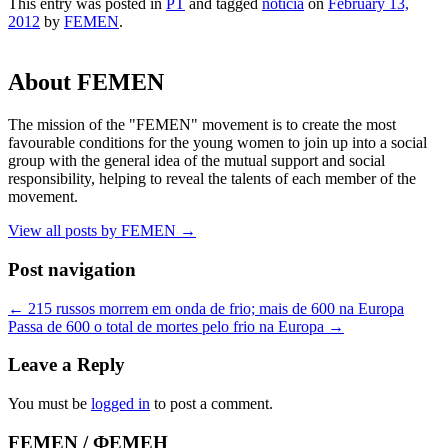
This entry was posted in
PT
and tagged
notícia
on
February 13,
2012
by
FEMEN
.
About FEMEN
The mission of the "FEMEN" movement is to create the most
favourable conditions for the young women to join up into a social
group with the general idea of the mutual support and social
responsibility, helping to reveal the talents of each member of the
movement.
View all posts by FEMEN
→
Post navigation
←
215 russos morrem em onda de frio; mais de 600 na Europa
Passa de 600 o total de mortes pelo frio na Europa
→
Leave a Reply
You must be
logged in
to post a comment.
FEMEN / ФЕМЕН