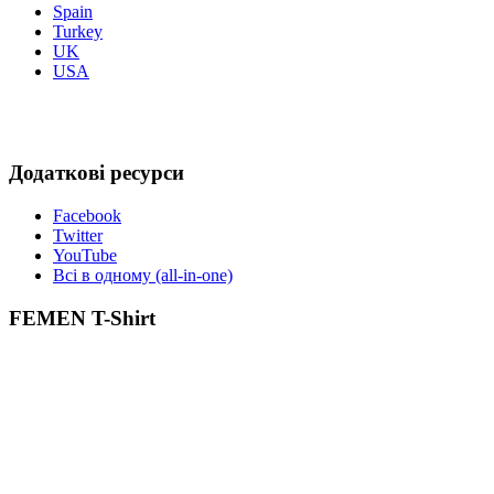
Spain
Turkey
UK
USA
Додаткові ресурси
Facebook
Twitter
YouTube
Всі в одному (all-in-one)
FEMEN T-Shirt