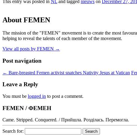
This entry was posted in
NL
and tagged
nieuws
on
December 27, 20
About FEMEN
The mission of the "FEMEN" movement is to create the most favourable
helping to reveal the talents of each member of the movement.
View all posts by FEMEN
→
Post navigation
←
Bare-breasted Femen activist snatches Nativity Jesus at Vatican
Fe
Leave a Reply
You must be
logged in
to post a comment.
FEMEN / ФЕМЕН
Came. Stripped. Conquered. / Прийшла. Розділась. Перемогла.
Search for: