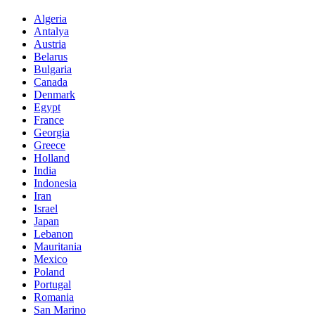
Algeria
Antalya
Austria
Belarus
Bulgaria
Canada
Denmark
Egypt
France
Georgia
Greece
Holland
India
Indonesia
Iran
Israel
Japan
Lebanon
Mauritania
Mexico
Poland
Portugal
Romania
San Marino