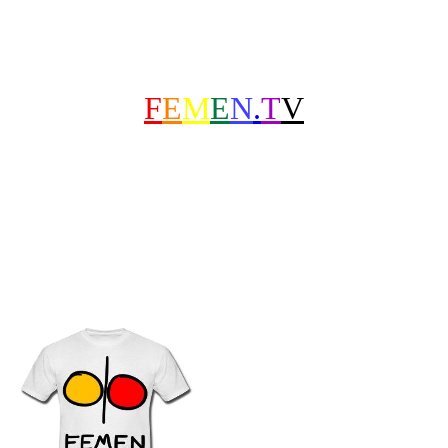
F
E
M
E
N
.
T
V