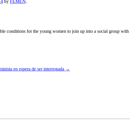
14
by
FEMEN
.
 conditions for the young women to join up into a social group with the
minista en espera de ser interrogada
→