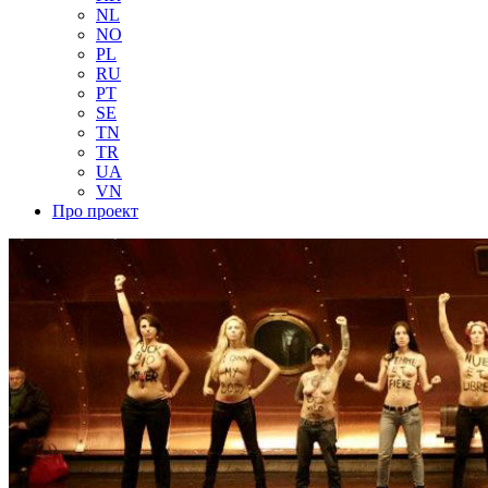
NL
NO
PL
RU
PT
SE
TN
TR
UA
VN
Про проект