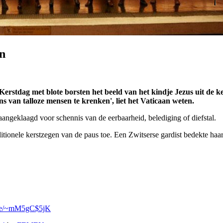
an
tdag met blote borsten het beeld van het kindje Jezus uit de kerst
s van talloze mensen te krenken', liet het Vaticaan weten.
aangeklaagd voor schennis van de eerbaarheid, belediging of diefstal.
tionele kerstzegen van de paus toe. Een Zwitserse gardist bedekte haa
.se/~mM5gC$5jK