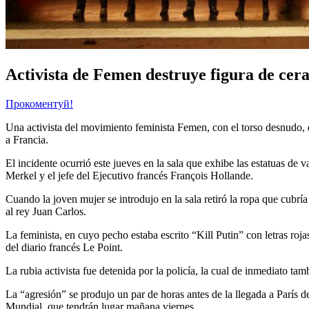
Activista de Femen destruye figura de cera
Прокоментуй!
Una activista del movimiento feminista Femen, con el torso desnudo, de
a Francia.
El incidente ocurrió este jueves en la sala que exhibe las estatuas d
Merkel y el jefe del Ejecutivo francés François Hollande.
Cuando la joven mujer se introdujo en la sala retiró la ropa que cubría
al rey Juan Carlos.
La feminista, en cuyo pecho estaba escrito “Kill Putin” con letras roj
del diario francés Le Point.
La rubia activista fue detenida por la policía, la cual de inmediato tamb
La “agresión” se produjo un par de horas antes de la llegada a París
Mundial, que tendrán lugar mañana viernes.