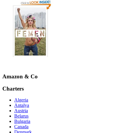
Amazon & Co
Charters
Algeria
Antalya
Austria
Belarus
Bulgaria
Canada
Denmark