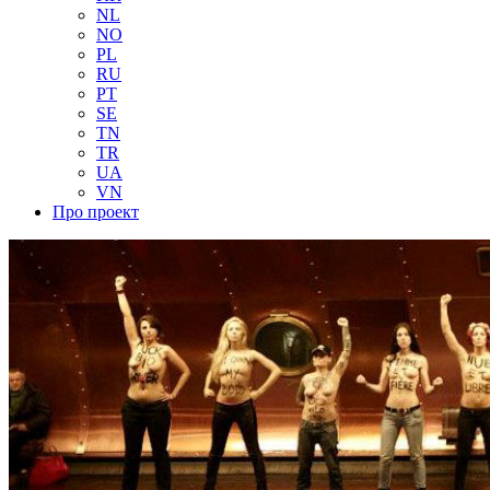
NL
NO
PL
RU
PT
SE
TN
TR
UA
VN
Про проект