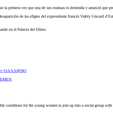
fue la primera vez que una de sus estatuas es destruida y anunció que p
saparición de las efigies del expresidente francés Valéry Giscard d’Es
lande en el Palacio del Elíseo.
l.se/~OAAAi$59O
FEMEN
.
 conditions for the young women to join up into a social group with the