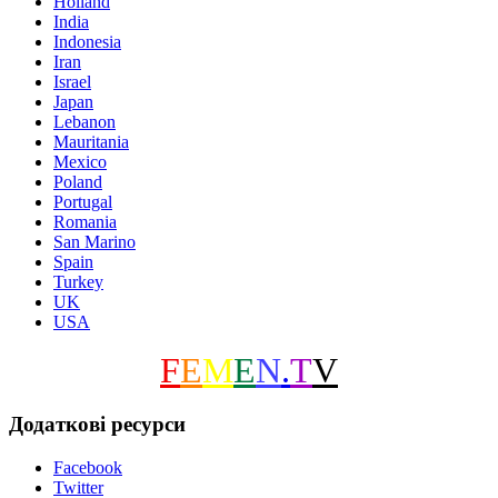
Holland
India
Indonesia
Iran
Israel
Japan
Lebanon
Mauritania
Mexico
Poland
Portugal
Romania
San Marino
Spain
Turkey
UK
USA
F
E
M
E
N
.
T
V
Додаткові ресурси
Facebook
Twitter