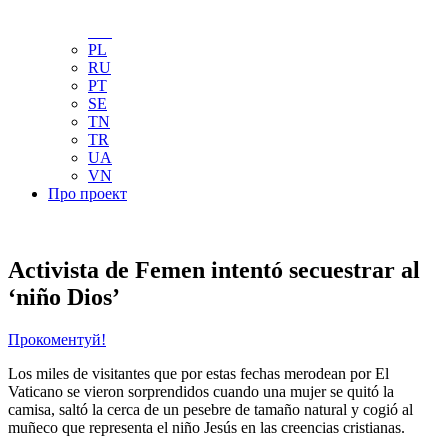
NL
NO
PL
RU
PT
SE
TN
TR
UA
VN
Про проект
Activista de Femen intentó secuestrar al
‘niño Dios’
Прокоментуй!
Los miles de visitantes que por estas fechas merodean por El
Vaticano se vieron sorprendidos cuando una mujer se quitó la
camisa, saltó la cerca de un pesebre de tamaño natural y cogió al
muñeco que representa el niño Jesús en las creencias cristianas.