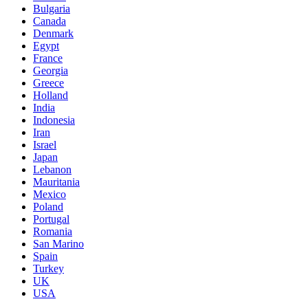
Bulgaria
Canada
Denmark
Egypt
France
Georgia
Greece
Holland
India
Indonesia
Iran
Israel
Japan
Lebanon
Mauritania
Mexico
Poland
Portugal
Romania
San Marino
Spain
Turkey
UK
USA