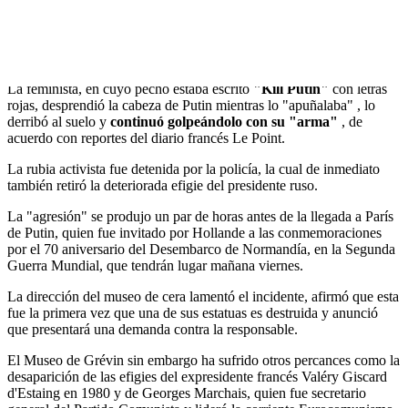
Cuando la joven mujer se introdujo en la sala retiró la ropa que
cubría su torso y, al grito de
"Putin dictador"
, sacó una
estaca de
madera y se abalanzó sobre la estatua del líder ruso
, que se
encontraba de pie junto al rey Juan Carlos.
La feminista, en cuyo pecho estaba escrito
"Kill Putin"
con letras
rojas, desprendió la cabeza de Putin mientras lo "apuñalaba" , lo
derribó al suelo y
continuó golpeándolo con su "arma"
, de
acuerdo con reportes del diario francés Le Point.
La rubia activista fue detenida por la policía, la cual de inmediato
también retiró la deteriorada efigie del presidente ruso.
La "agresión" se produjo un par de horas antes de la llegada a París
de Putin, quien fue invitado por Hollande a las conmemoraciones
por el 70 aniversario del Desembarco de Normandía, en la Segunda
Guerra Mundial, que tendrán lugar mañana viernes.
La dirección del museo de cera lamentó el incidente, afirmó que esta
fue la primera vez que una de sus estatuas es destruida y anunció
que presentará una demanda contra la responsable.
El Museo de Grévin sin embargo ha sufrido otros percances como la
desaparición de las efigies del expresidente francés Valéry Giscard
d'Estaing en 1980 y de Georges Marchais, quien fue secretario