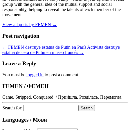
group with the general idea of the mutual support and social
responsibility, helping to reveal the talents of each member of the
movement.
View all posts by FEMEN
→
Post navigation
←
FEMEN destruye estatua de Putin en París
Activista destruye
estatua de cera de Putin en museo francés
→
Leave a Reply
You must be
logged in
to post a comment.
FEMEN / ФЕМЕН
Came. Stripped. Conquered. / Прийшла. Розділась. Перемогла.
Search for:
Languages / Мови