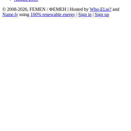
© 2008-2026, FEMEN / ФЕМЕН | Hosted by
Who-El.se?
and
Name.ly
using
100% renewable energy
|
Sign in
|
Sign up