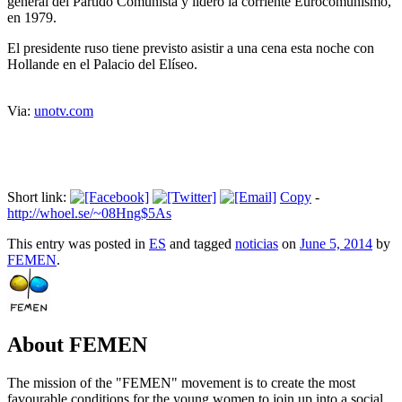
general del Partido Comunista y lideró la corriente Eurocomunismo,
en 1979.
El presidente ruso tiene previsto asistir a una cena esta noche con
Hollande en el Palacio del Elíseo.
Via:
unotv.com
Short link:
Copy
-
http://whoel.se/~08Hng$5As
This entry was posted in
ES
and tagged
noticias
on
June 5, 2014
by
FEMEN
.
About FEMEN
The mission of the "FEMEN" movement is to create the most
favourable conditions for the young women to join up into a social