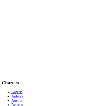
Charters
Algeria
Antalya
Austria
Belarus