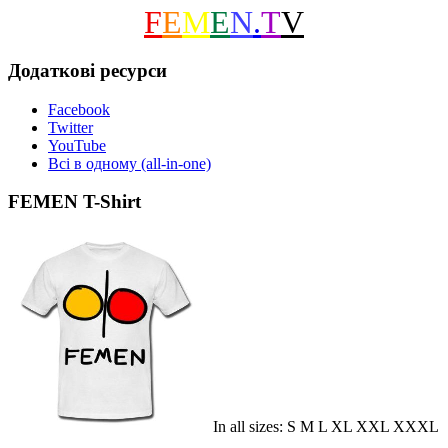
F
E
M
E
N
.
T
V
Додаткові ресурси
Facebook
Twitter
YouTube
Всі в одному (all-in-one)
FEMEN T-Shirt
In all sizes: S M L XL XXL XXXL