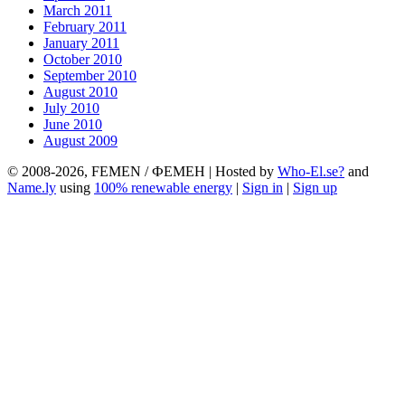
March 2011
February 2011
January 2011
October 2010
September 2010
August 2010
July 2010
June 2010
August 2009
© 2008-2026, FEMEN / ФЕМЕН | Hosted by
Who-El.se?
and
Name.ly
using
100% renewable energy
|
Sign in
|
Sign up