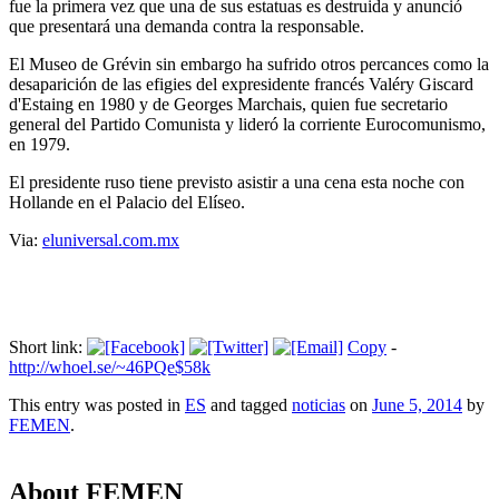
fue la primera vez que una de sus estatuas es destruida y anunció
que presentará una demanda contra la responsable.
El Museo de Grévin sin embargo ha sufrido otros percances como la
desaparición de las efigies del expresidente francés Valéry Giscard
d'Estaing en 1980 y de Georges Marchais, quien fue secretario
general del Partido Comunista y lideró la corriente Eurocomunismo,
en 1979.
El presidente ruso tiene previsto asistir a una cena esta noche con
Hollande en el Palacio del Elíseo.
Via:
eluniversal.com.mx
Short link:
Copy
-
http://whoel.se/~46PQe$58k
This entry was posted in
ES
and tagged
noticias
on
June 5, 2014
by
FEMEN
.
About FEMEN