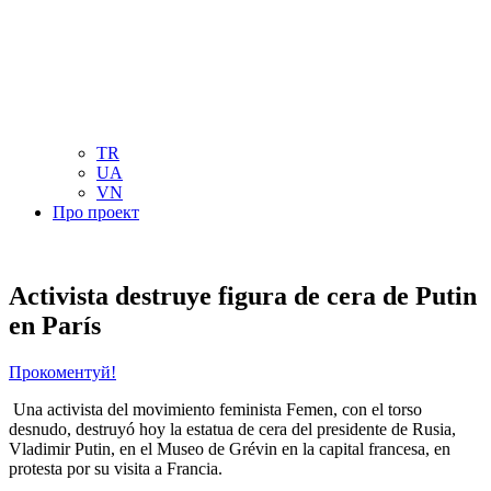
NL
NO
PL
RU
PT
SE
TN
TR
UA
VN
Про проект
Activista destruye figura de cera de Putin
en París
Прокоментуй!
Una activista del movimiento feminista Femen, con el torso
desnudo, destruyó hoy la estatua de cera del presidente de Rusia,
Vladimir Putin, en el Museo de Grévin en la capital francesa, en
protesta por su visita a Francia.