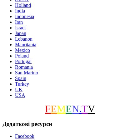
Holland
India
Indonesia
Iran
Israel
Japan
Lebanon
Mauritania
Mexico
Poland
Portugal
Romania
San Marino
Spain
Turkey
UK
USA
F
E
M
E
N
.
T
V
Додаткові ресурси
Facebook