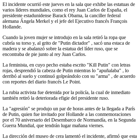
El incidente ocurrió este jueves en la sala que exhibe las estatuas de
varios líderes mundiales, como el rey Juan Carlos de España, el
presidente estadunidense Barack Obama, la canciller federal
alemana Ángela Merkel y el jefe del Ejecutivo francés François
Hollande.
Cuando la joven mujer se introdujo en la sala retiró la ropa que
cubría su torso y, al grito de "Putin dictador" , sacó una estaca de
madera y se abalanzó sobre la estatua del líder ruso, que se
encontraba de pie junto al rey Juan Carlos.
La feminista, en cuyo pecho estaba escrito "Kill Putin" con letras
rojas, desprendió la cabeza de Putin mientras lo "apuñalaba" , lo
derribó al suelo y continuó golpeándolo con su "arma" , de acuerdo
con reportes del diario francés Le Point.
La rubia activista fue detenida por la policía, la cual de inmediato
también retiró la deteriorada efigie del presidente ruso.
La "agresión" se produjo un par de horas antes de la llegada a París
de Putin, quien fue invitado por Hollande a las conmemoraciones
por el 70 aniversario del Desembarco de Normandía, en la Segunda
Guerra Mundial, que tendrán lugar mañana viernes.
La dirección del museo de cera lamentó el incidente, afirmó que esta