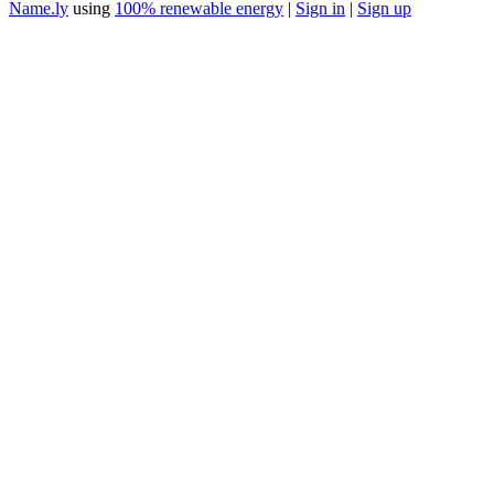
Name.ly
using
100% renewable energy
|
Sign in
|
Sign up