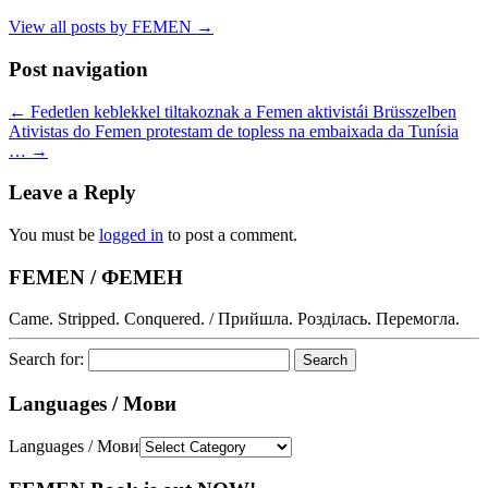
View all posts by FEMEN
→
Post navigation
←
Fedetlen keblekkel tiltakoznak a Femen aktivistái Brüsszelben
Ativistas do Femen protestam de topless na embaixada da Tunísia
…
→
Leave a Reply
You must be
logged in
to post a comment.
FEMEN / ФЕМЕН
Came. Stripped. Conquered. / Прийшла. Розділась. Перемогла.
Search for:
Languages / Мови
Languages / Мови