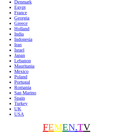
Denmark
Egypt
France
Georgia
Greece
Holland
India
Indonesia
Iran
Israel
Japan
Lebanon
Mauritania
Mexico
Poland
Portugal
Romania
San Marino
Spain
Turkey
UK
USA
F
E
M
E
N
.
T
V