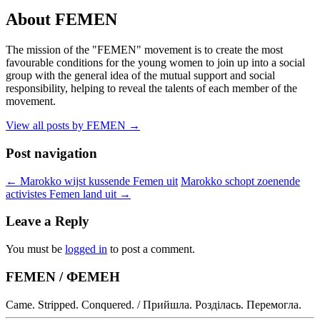
About FEMEN
The mission of the "FEMEN" movement is to create the most
favourable conditions for the young women to join up into a social
group with the general idea of the mutual support and social
responsibility, helping to reveal the talents of each member of the
movement.
View all posts by FEMEN
→
Post navigation
←
Marokko wijst kussende Femen uit
Marokko schopt zoenende
activistes Femen land uit
→
Leave a Reply
You must be
logged in
to post a comment.
FEMEN / ФЕМЕН
Came. Stripped. Conquered. / Прийшла. Розділась. Перемогла.