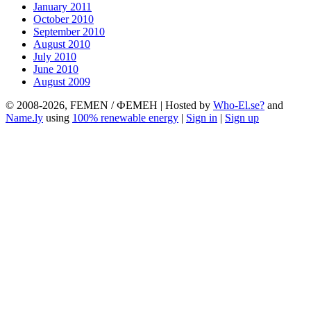
January 2011
October 2010
September 2010
August 2010
July 2010
June 2010
August 2009
© 2008-2026, FEMEN / ФЕМЕН | Hosted by
Who-El.se?
and
Name.ly
using
100% renewable energy
|
Sign in
|
Sign up