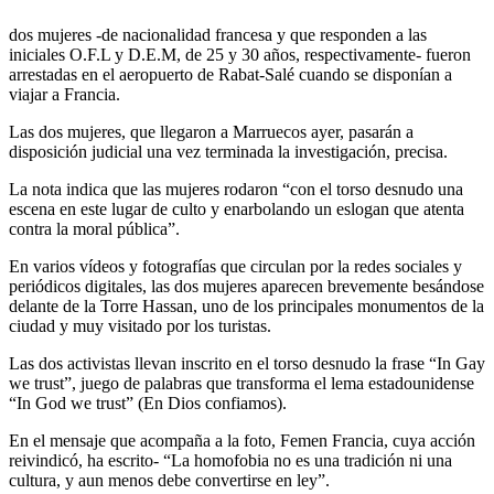
Nacional (DGSN) del que informa la agencia marroquí MAP, las
dos mujeres -de nacionalidad francesa y que responden a las
iniciales O.F.L y D.E.M, de 25 y 30 años, respectivamente- fueron
arrestadas en el aeropuerto de Rabat-Salé cuando se disponían a
viajar a Francia.
Las dos mujeres, que llegaron a Marruecos ayer, pasarán a
disposición judicial una vez terminada la investigación, precisa.
La nota indica que las mujeres rodaron “con el torso desnudo una
escena en este lugar de culto y enarbolando un eslogan que atenta
contra la moral pública”.
En varios vídeos y fotografías que circulan por la redes sociales y
periódicos digitales, las dos mujeres aparecen brevemente besándose
delante de la Torre Hassan, uno de los principales monumentos de la
ciudad y muy visitado por los turistas.
Las dos activistas llevan inscrito en el torso desnudo la frase “In Gay
we trust”, juego de palabras que transforma el lema estadounidense
“In God we trust” (En Dios confiamos).
En el mensaje que acompaña a la foto, Femen Francia, cuya acción
reivindicó, ha escrito- “La homofobia no es una tradición ni una
cultura, y aun menos debe convertirse en ley”.