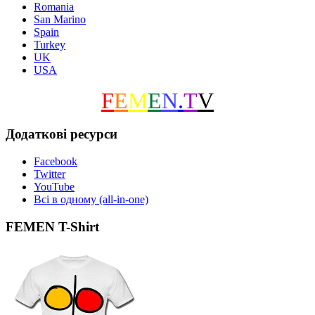
Romania
San Marino
Spain
Turkey
UK
USA
F
E
M
E
N
.
T
V
Додаткові ресурси
Facebook
Twitter
YouTube
Всі в одному (all-in-one)
FEMEN T-Shirt