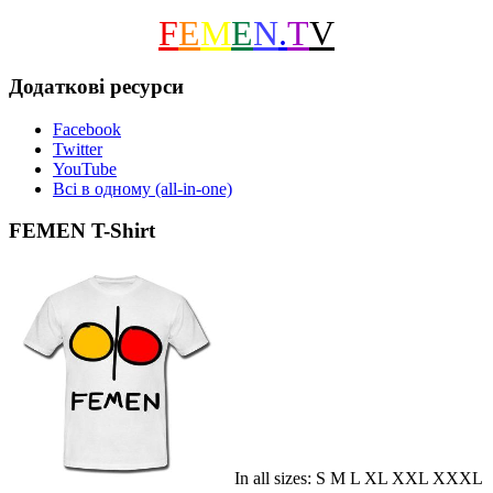
F
E
M
E
N
.
T
V
Додаткові ресурси
Facebook
Twitter
YouTube
Всі в одному (all-in-one)
FEMEN T-Shirt
In all sizes: S M L XL XXL XXXL