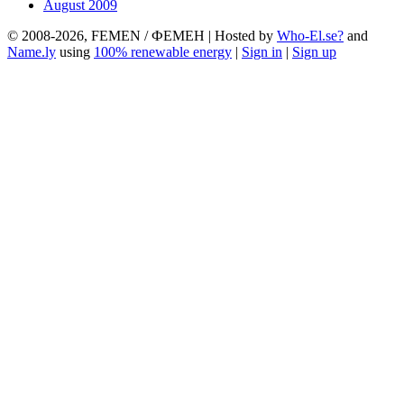
August 2009
© 2008-2026, FEMEN / ФЕМЕН | Hosted by
Who-El.se?
and
Name.ly
using
100% renewable energy
|
Sign in
|
Sign up