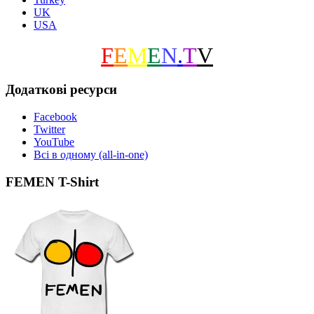
UK
USA
F
E
M
E
N
.
T
V
Додаткові ресурси
Facebook
Twitter
YouTube
Всі в одному (all-in-one)
FEMEN T-Shirt