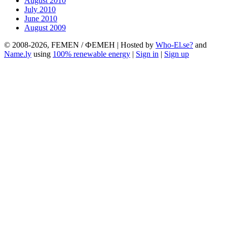
August 2010
July 2010
June 2010
August 2009
© 2008-2026, FEMEN / ФЕМЕН | Hosted by
Who-El.se?
and
Name.ly
using
100% renewable energy
|
Sign in
|
Sign up