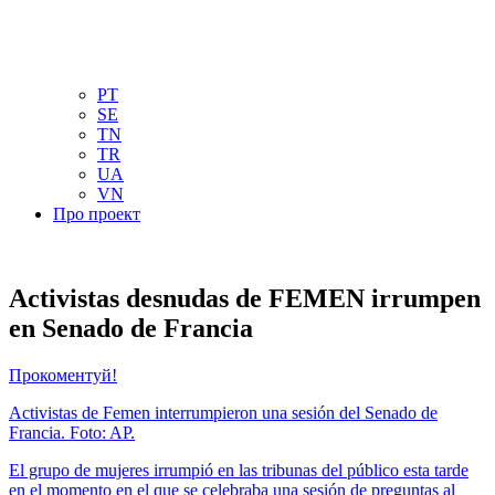
NL
NO
PL
RU
PT
SE
TN
TR
UA
VN
Про проект
Activistas desnudas de FEMEN irrumpen
en Senado de Francia
Прокоментуй!
Activistas de Femen interrumpieron una sesión del Senado de
Francia. Foto: AP.
El grupo de mujeres irrumpió en las tribunas del público esta tarde
en el momento en el que se celebraba una sesión de preguntas al