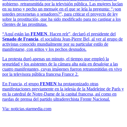
gobierno, retransmitida por la televisión pública. Las mujeres lucían
en su torso y pecho un mensaje en el que se leía la pregunta: “¿son
ustedes proxenetas o senadores?”, para criticar el proyecto de ley
sobre la prostitución, que ha sido modificado para no castigar a los
clientes de las prostitutas.
“Aquí están las
FEMEN
. Hacen reír”, declaró el presidente del
Senado de Francia
, el socialista Jean-Pierre Bel, al ver al grupo de
activistas conocido mundialmente por su particular estilo de
manifestarse, con gritos y los pechos desnudos.
La protesta duró apenas un minuto, el tiempo que empleó la
seguridad y los asistentes de la cámara alta gala en desalojar a las
cuatro manifestantes, cuyas imágenes fueron retransmitidas en vivo
por la televisora pública francesa France 2.
En Francia, el grupo
FEMEN
ha protagonizado otras
manifestaciones previamente en la iglesia de la Madeleine de París y
en la catedral de Notre-Dame de la capital francesa, así como en
ruedas de prensa del partido ultraderechista Frente Nacional.
Via:
noticias.starmedia.com