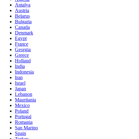
Antalya
Austria
Belarus
Bulgaria
Canada
Denmark
Egypt
France
Georgia
Greece
Holland
India
Indonesia
Iran
Israel
Japan
Lebanon
Mauritania
Mexico
Poland
Portugal
Romania
San Marino
Spain
Turkey