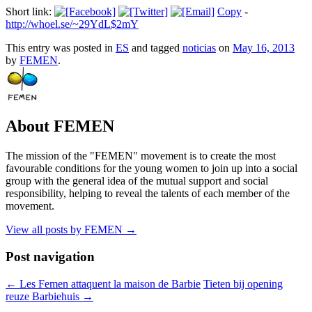
Short link:
Copy
-
http://whoel.se/~29YdL$2mY
This entry was posted in
ES
and tagged
noticias
on
May 16, 2013
by
FEMEN
.
About FEMEN
The mission of the "FEMEN" movement is to create the most
favourable conditions for the young women to join up into a social
group with the general idea of the mutual support and social
responsibility, helping to reveal the talents of each member of the
movement.
View all posts by FEMEN
→
Post navigation
←
Les Femen attaquent la maison de Barbie
Tieten bij opening
reuze Barbiehuis
→