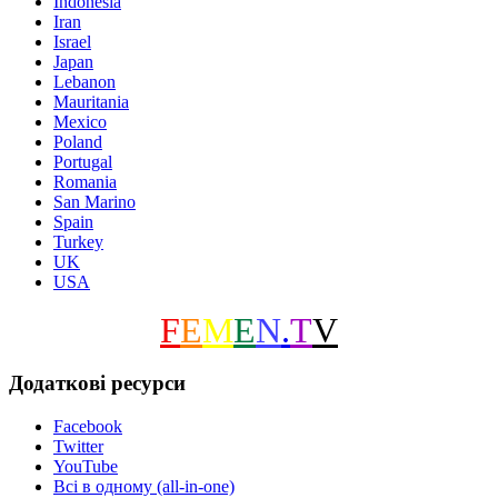
Indonesia
Iran
Israel
Japan
Lebanon
Mauritania
Mexico
Poland
Portugal
Romania
San Marino
Spain
Turkey
UK
USA
F
E
M
E
N
.
T
V
Додаткові ресурси
Facebook
Twitter
YouTube
Всі в одному (all-in-one)