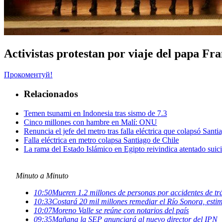
Activistas protestan por viaje del papa F
Прокоментуй!
Relacionados
Temen tsunami en Indonesia tras sismo de 7.3
Cinco millones con hambre en Malí: ONU
Renuncia el jefe del metro tras falla eléctrica que colapsó Santi
Falla eléctrica en metro colapsa Santiago de Chile
La rama del Estado Islámico en Egipto reivindica atentado suici
Minuto a Minuto
10:50
Mueren 1.2 millones de personas por accidentes de t
10:33
Costará 20 mil millones remediar el Río Sonora, es
10:07
Moreno Valle se reúne con notarios del país
09:35
Mañana la SEP anunciará al nuevo director del IPN