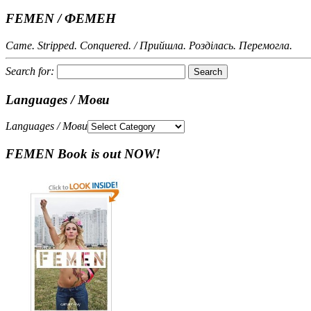
FEMEN / ФЕМЕН
Came. Stripped. Conquered. / Прийшла. Розділась. Перемогла.
Search for:
Languages / Мови
Languages / Мови
FEMEN Book is out NOW!