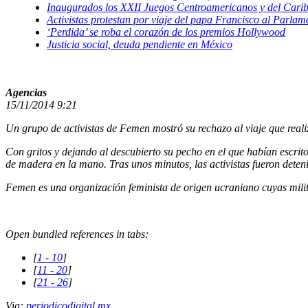
Inaugurados los XXII Juegos Centroamericanos y del Cari
Activistas protestan por viaje del papa Francisco al Parla
‘Perdida’ se roba el corazón de los premios Hollywood
Justicia social, deuda pendiente en México
Agencias
15/11/2014 9:21
Un grupo de activistas de Femen mostró su rechazo al viaje que rea
Con gritos y dejando al descubierto su pecho en el que habían escrito
de madera en la mano. Tras unos minutos, las activistas fueron detenid
Femen es una organización feminista de origen ucraniano cuyas milita
Open bundled references in tabs:
[
1 - 10
]
[
11 - 20
]
[
21 - 26
]
Via:
periodicodigital.mx