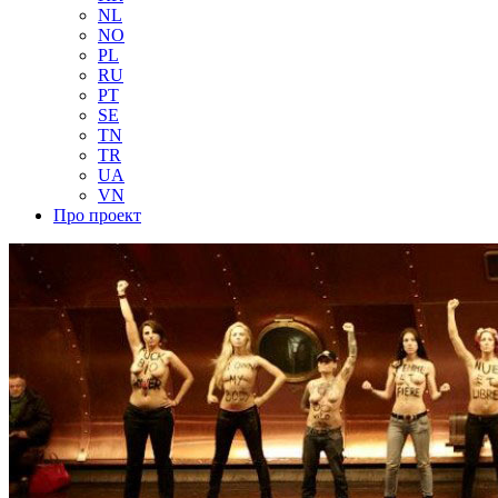
NL
NO
PL
RU
PT
SE
TN
TR
UA
VN
Про проект