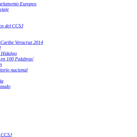
 Parlamento Europeo
viaje
os del CCSJ
 Caribe Veracruz 2014
d
d Hidalgo
 en 100 Palabras'
n
torio nacional
ia
esnudo
l CCSJ