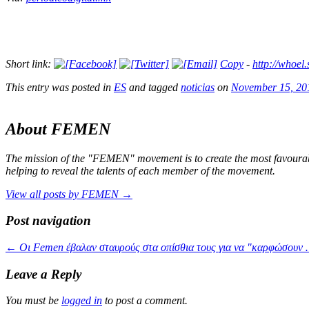
Short link:
Copy
-
http://whoe
This entry was posted in
ES
and tagged
noticias
on
November 15, 20
About FEMEN
The mission of the "FEMEN" movement is to create the most favourable
helping to reveal the talents of each member of the movement.
View all posts by FEMEN
→
Post navigation
←
Οι Femen έβαλαν σταυρούς στα οπίσθια τους για να "καρφώσουν
Leave a Reply
You must be
logged in
to post a comment.