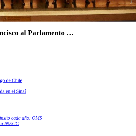
rancisco al Parlamento …
ago de Chile
da en el Sinaí
ránsito cada año: OMS
tima INECC