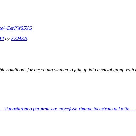
l.se/~EerPW$5YG
14
by
FEMEN
.
 conditions for the young women to join up into a social group with th
 …
Si masturbano per protesta: crocefisso rimane incastrato nel retto …