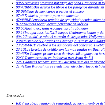
09:21
Activistas protestan por viaje del papa Francisco al
08:43
BiblioBus acerca los libros a los pasajeros durante su 
08:09
Miedo de mexicanos a perder el empleo
07:43
Diabetes, prevenir para no lamentar
07:08
RMV encabeza reunión de seguridad; acuden miembr
01:20
Justicia social, deuda pendiente en México
00:55
Aguinaldo, justa recompensa al trabajador
00:13
Inaugurados los XXII Juegos Centroamericanos y del
00:12
'Perdida' se roba el corazón de los premios Hollywoo
23:49
Sismo de 5.7 grados en Chiapas, al sureste de Ciuda
23:26
IMACP celebró a los ganadores del concurso 'Puebla
23:10
Las tarjetas de crédito son las más usadas en Buen Fi
22:46
En Chiapas primer caso de virus chikungunya en terri
22:33
Temen tsunami en Indonesia tras sismo de 7.3
22:11
Walmart rechaza salir de Guerrero ante ola de violenc
21:41
Kim Kardashian se siente más 'atractiva' luego del d
Destacadas
RMV encabeza reunión de seguridad; acuden miembros de