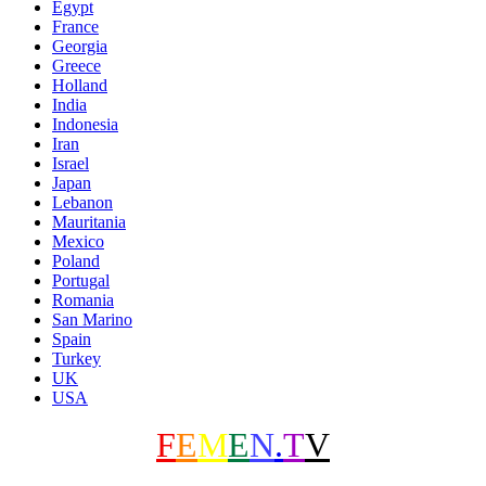
Egypt
France
Georgia
Greece
Holland
India
Indonesia
Iran
Israel
Japan
Lebanon
Mauritania
Mexico
Poland
Portugal
Romania
San Marino
Spain
Turkey
UK
USA
F
E
M
E
N
.
T
V