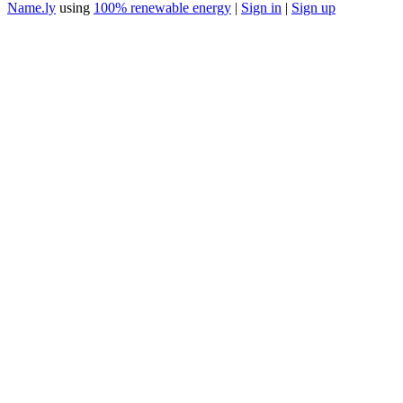
Name.ly
using
100% renewable energy
|
Sign in
|
Sign up