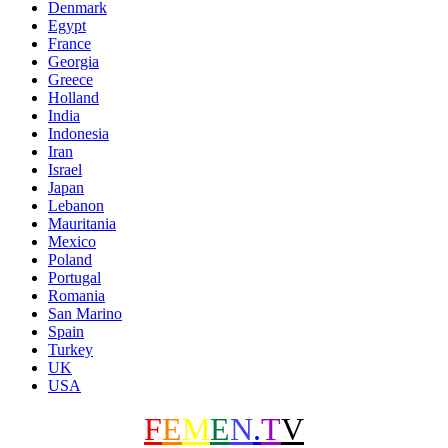
Denmark
Egypt
France
Georgia
Greece
Holland
India
Indonesia
Iran
Israel
Japan
Lebanon
Mauritania
Mexico
Poland
Portugal
Romania
San Marino
Spain
Turkey
UK
USA
F
E
M
E
N
.
T
V