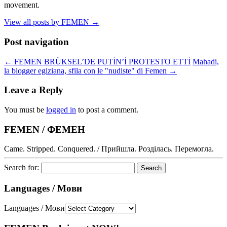
movement.
View all posts by FEMEN
→
Post navigation
←
FEMEN BRÜKSEL’DE PUTİN’İ PROTESTO ETTİ
Mahadi,
la blogger egiziana, sfila con le "nudiste" di Femen
→
Leave a Reply
You must be
logged in
to post a comment.
FEMEN / ФЕМЕН
Came. Stripped. Conquered. / Прийшла. Розділась. Перемогла.
Search for:
Languages / Мови
Languages / Мови