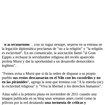
Según el grupo ucraniano,
el trío nudista condenó la
"Constitución islámica"
cuyo
referéndum
comenzó el pasado
sábado y concluye mañana con ventaja del voto a favor de un texto
aprobado por los islamistas y que ha provocado una profunda
polarización social. La protesta sirvió además para "apoyar a los
héroes egipcios que se oponen al proyecto de Constitución
dictatorial basado en la 'sharia' del presidente (Mohamed) Mursi".
Con Biblia y Torá, las colegas de Aliaa también denunciaron en
cueros el "apocalipsis de Mursi" o
gritaron "no al islamismo" y
"sí al secularismo"
. Tras su fugaz destape, dejaron en la entrada de
la legación diplomática proclamas de "no a la religión" y "la religión
es esclavitud". En un comunicado, la asociación llamó "al Gran
Egipto a rechazar la servidumbre religiosa del recién aparecido
profeta Mursi y dar la oportunidad a un desarrollo democrático
legítimo".
"Femen avisa a Mursi que si da la orden de disparar a su propio
pueblo
sus restos descansarán en el Nilo con los cocodrilos y no
en las pirámides
", agrega la nota que termina con "A la mierda (sic)
la esclavitud religiosa" y "Viva la libertad y los derechos humanos".
Aliaa saltó a la primera plana en noviembre de 2011 cuando una
imagen publicada en su blog unas semanas antes corrió como la
pólvora por la red desatando
una tormenta de críticas y