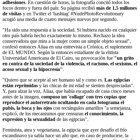
adhesiones
. En cuestión de horas, la fotografía concitó todos los
focos dentro y fuera del país: Su página recibió
más de 1,5 millones
de visitas
y en Twitter el 'hashtag' #NudePhotoRevolutionary
acogió una media de cuatro mensajes nuevos por segundo.
"Ha sido una respuesta a la sociedad. Si hubiera nacido en cualquier
otro país habría hecho exactamente lo mismo. Rechazo la idea
conservadora que mira a la mujer como un simple objeto sexual",
confesó entonces Aliaa en una entrevista a Crónica, el suplemento
de EL MUNDO. Según la entonces estudiante de la elitista
Universidad Americana de El Cairo, su provocación fue
"un grito
en contra de la sociedad de la violencia, el racismo, el sexismo, el
acoso sexual y la hipocresía"
.
"Quiero que se acepte al ser humano tal y como es.
Las egipcias
están reprimidas
y las chicas de mi edad se sienten despreciadas".
Y, para alzar la voz, Aliaa, que había escapado de casa cinco meses
antes de la imagen,
compuso un 'collage' con tres copias que
reproduce el autorretrato ocultando en cada fotograma el
pubis, la boca y los ojos
con rectángulos amarillos "a semejanza,
explicó, de los mecanismos que censuran
el conocimiento, la
expresión y la sexualidad
de las egipcias".
Feminista, atea y vegetariana, la egipcia que ayer desafío el frío
escandinavo ya sabía hace un año que, en caso de producirse, la