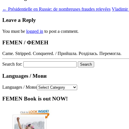
←
Présidentielle en Russie: de nombreuses fraudes relevées
Vladimir 
Leave a Reply
You must be
logged in
to post a comment.
FEMEN / ФЕМЕН
Came. Stripped. Conquered. / Прийшла. Розділась. Перемогла.
Search for:
Languages / Мови
Languages / Мови
FEMEN Book is out NOW!