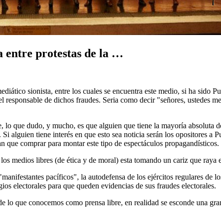
 entre protestas de la …
ático sionista, entre los cuales se encuentra este medio, si ha sido P
el responsable de dichos fraudes. Seria como decir "señores, ustedes me
, lo que dudo, y mucho, es que alguien que tiene la mayoría absoluta 
 Si alguien tiene interés en que esto sea noticia serán los opositores 
an que comprar para montar este tipo de espectáculos propagandísticos.
los medios libres (de ética y de moral) esta tomando un cariz que raya e
"manifestantes pacíficos", la autodefensa de los ejércitos regulares de l
ios electorales para que queden evidencias de sus fraudes electorales.
de lo que conocemos como prensa libre, en realidad se esconde una gran 