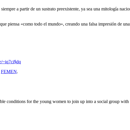
 siempre a partir de un sustrato preexistente, ya sea una mitología nacio
e que piensa «como todo el mundo», creando una falsa impresión de un
se/~iq7ci$dq
y
FEMEN
.
 conditions for the young women to join up into a social group with the