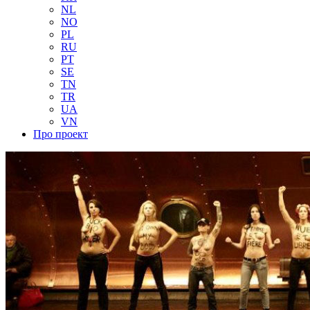
NL
NO
PL
RU
PT
SE
TN
TR
UA
VN
Про проект