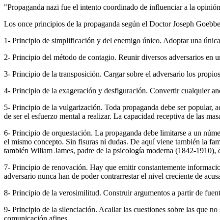
"Propaganda nazi fue el intento coordinado de influenciar a la opini
Los once principios de la propaganda según el Doctor Joseph Goebbels
1- Principio de simplificación y del enemigo único. Adoptar una única
2- Principio del método de contagio. Reunir diversos adversarios en u
3- Principio de la transposición. Cargar sobre el adversario los propio
4- Principio de la exageración y desfiguración. Convertir cualquier 
5- Principio de la vulgarización. Toda propaganda debe ser popular, a
de ser el esfuerzo mental a realizar. La capacidad receptiva de las mas
6- Principio de orquestación. La propaganda debe limitarse a un númer
el mismo concepto. Sin fisuras ni dudas. De aquí viene también la famo
también Wiliam James, padre de la psicología moderna (1842-1910), d
7- Principio de renovación. Hay que emitir constantemente informacion
adversario nunca han de poder contrarrestar el nivel creciente de acus
8- Principio de la verosimilitud. Construir argumentos a partir de fue
9- Principio de la silenciación. Acallar las cuestiones sobre las que
comunicación afines.