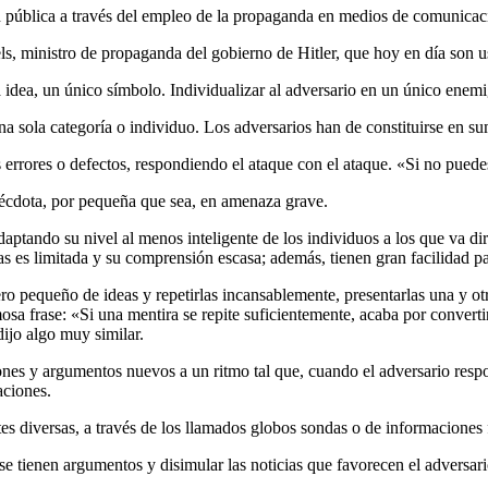
ón pública a través del empleo de la propaganda en medios de comunicac
, ministro de propaganda del gobierno de Hitler, que hoy en día son u
 idea, un único símbolo. Individualizar al adversario en un único enemi
na sola categoría o individuo. Los adversarios han de constituirse en su
s errores o defectos, respondiendo el ataque con el ataque. «Si no puedes
anécdota, por pequeña que sea, en amenaza grave.
daptando su nivel al menos inteligente de los individuos a los que va 
as es limitada y su comprensión escasa; además, tienen gran facilidad pa
o pequeño de ideas y repetirlas incansablemente, presentarlas una y ot
sa frase: «Si una mentira se repite suficientemente, acaba por converti
ijo algo muy similar.
es y argumentos nuevos a un ritmo tal que, cuando el adversario respond
aciones.
ntes diversas, a través de los llamados globos sondas o de informaciones
 no se tienen argumentos y disimular las noticias que favorecen el adver