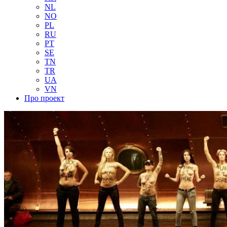
NL
NO
PL
RU
PT
SE
TN
TR
UA
VN
Про проект