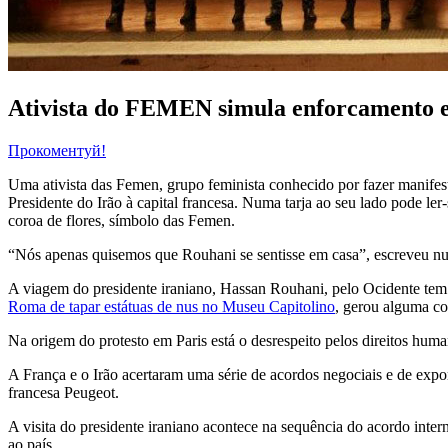
Ativista do FEMEN simula enforcamento e
Прокоментуй!
Uma ativista das Femen, grupo feminista conhecido por fazer manifest
Presidente do Irão à capital francesa. Numa tarja ao seu lado pode l
coroa de flores, símbolo das Femen.
“Nós apenas quisemos que Rouhani se sentisse em casa”, escreveu nu
A viagem do presidente iraniano, Hassan Rouhani, pelo Ocidente tem sid
Roma de tapar estátuas de nus no Museu Capitolino
, gerou alguma co
Na origem do protesto em Paris está o desrespeito pelos direitos huma
A França e o Irão acertaram uma série de acordos negociais e de expor
francesa Peugeot.
A visita do presidente iraniano acontece na sequência do acordo inte
ao país.