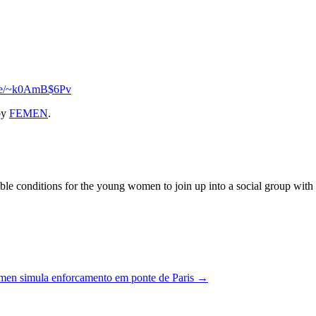
.se/~k0AmB$6Pv
by
FEMEN
.
 conditions for the young women to join up into a social group with the
emen simula enforcamento em ponte de Paris
→