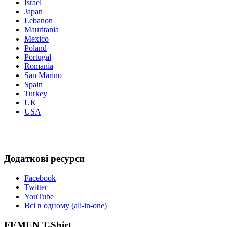
Israel
Japan
Lebanon
Mauritania
Mexico
Poland
Portugal
Romania
San Marino
Spain
Turkey
UK
USA
Додаткові ресурси
Facebook
Twitter
YouTube
Всі в одному (all-in-one)
FEMEN T-Shirt