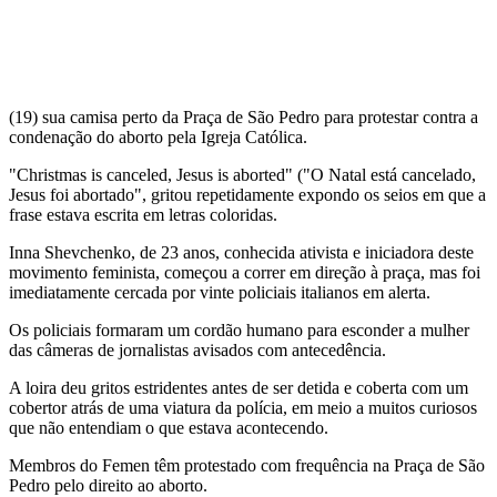
Foto por: AFP
Uma ativista ucraniana do grupo Femen retirou nesta quinta-feira
(19) sua camisa perto da Praça de São Pedro para protestar contra a
condenação do aborto pela Igreja Católica.
"Christmas is canceled, Jesus is aborted" ("O Natal está cancelado,
Jesus foi abortado", gritou repetidamente expondo os seios em que a
frase estava escrita em letras coloridas.
Inna Shevchenko, de 23 anos, conhecida ativista e iniciadora deste
movimento feminista, começou a correr em direção à praça, mas foi
imediatamente cercada por vinte policiais italianos em alerta.
Os policiais formaram um cordão humano para esconder a mulher
das câmeras de jornalistas avisados com antecedência.
A loira deu gritos estridentes antes de ser detida e coberta com um
cobertor atrás de uma viatura da polícia, em meio a muitos curiosos
que não entendiam o que estava acontecendo.
Membros do Femen têm protestado com frequência na Praça de São
Pedro pelo direito ao aborto.