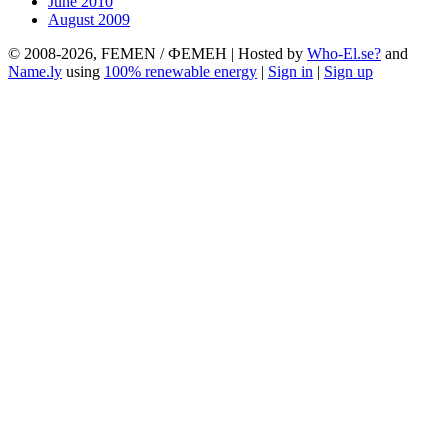
June 2010
August 2009
© 2008-2026, FEMEN / ФЕМЕН | Hosted by
Who-El.se?
and
Name.ly
using
100% renewable energy
|
Sign in
|
Sign up