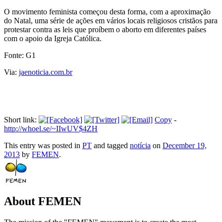
O movimento feminista começou desta forma, com a aproximação
do Natal, uma série de ações em vários locais religiosos cristãos para
protestar contra as leis que proíbem o aborto em diferentes países
com o apoio da Igreja Católica.
Fonte: G1
Via:
jaenoticia.com.br
Short link:
Copy
-
http://whoel.se/~IIwUV$4ZH
This entry was posted in
PT
and tagged
notícia
on
December 19,
2013
by
FEMEN
.
About FEMEN