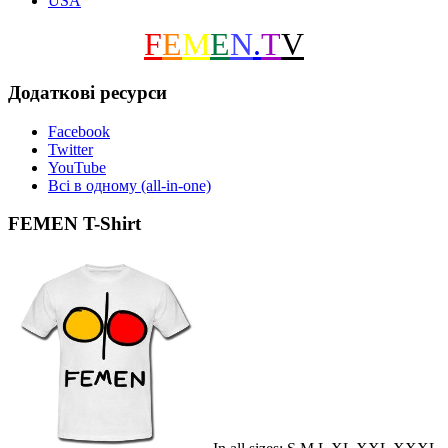
USA
F
E
M
E
N
.
T
V
Додаткові ресурси
Facebook
Twitter
YouTube
Всі в одному (all-in-one)
FEMEN T-Shirt