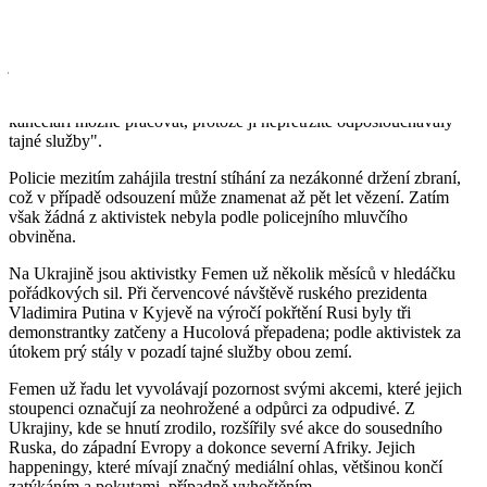
Ukrajinští strážci pořádku v úterý kyjevské ústředí Femenu
prohledali a zabavili zde pistoli a granát. Zákrok Femen odsoudil
jako "provokaci"; zbraně prý mohl někdo do kanceláře podstrčit.
Ještě před tímto incidentem však podle Hucolové "nebylo v
kanceláři možné pracovat, protože ji nepřetržitě odposlouchávaly
tajné služby".
Policie mezitím zahájila trestní stíhání za nezákonné držení zbraní,
což v případě odsouzení může znamenat až pět let vězení. Zatím
však žádná z aktivistek nebyla podle policejního mluvčího
obviněna.
Na Ukrajině jsou aktivistky Femen už několik měsíců v hledáčku
pořádkových sil. Při červencové návštěvě ruského prezidenta
Vladimira Putina v Kyjevě na výročí pokřtění Rusi byly tři
demonstrantky zatčeny a Hucolová přepadena; podle aktivistek za
útokem prý stály v pozadí tajné služby obou zemí.
Femen už řadu let vyvolávají pozornost svými akcemi, které jejich
stoupenci označují za neohrožené a odpůrci za odpudivé. Z
Ukrajiny, kde se hnutí zrodilo, rozšířily své akce do sousedního
Ruska, do západní Evropy a dokonce severní Afriky. Jejich
happeningy, které mívají značný mediální ohlas, většinou končí
zatýkáním a pokutami, případně vyhoštěním.