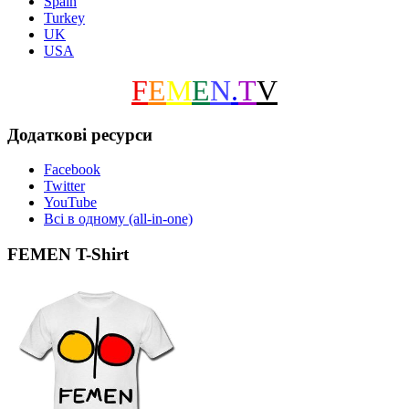
Spain
Turkey
UK
USA
F
E
M
E
N
.
T
V
Додаткові ресурси
Facebook
Twitter
YouTube
Всі в одному (all-in-one)
FEMEN T-Shirt