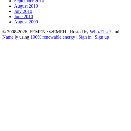
September 2010
August 2010
July 2010
June 2010
August 2009
© 2008-2026, FEMEN / ФЕМЕН | Hosted by
Who-El.se?
and
Name.ly
using
100% renewable energy
|
Sign in
|
Sign up