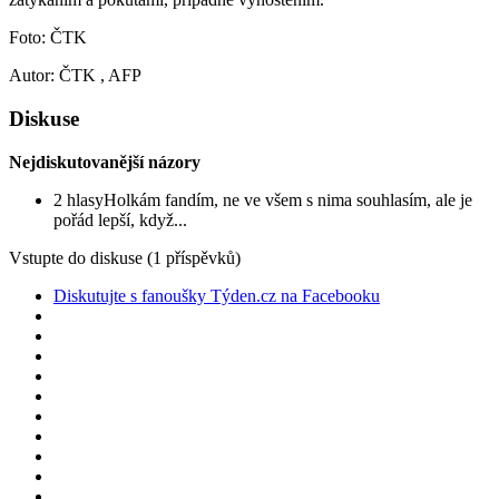
Foto:
ČTK
Autor: ČTK , AFP
Diskuse
Nejdiskutovanější názory
2 hlasy
Holkám fandím, ne ve všem s nima souhlasím, ale je
pořád lepší, když...
Vstupte do diskuse
(1 příspěvků)
Diskutujte s fanoušky Týden.cz na Facebooku