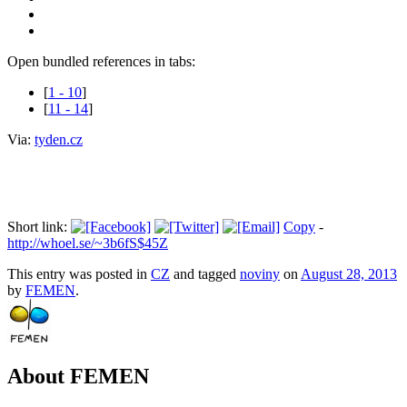
Open bundled references in tabs:
[
1 - 10
]
[
11 - 14
]
Via:
tyden.cz
Short link:
Copy
-
http://whoel.se/~3b6fS$45Z
This entry was posted in
CZ
and tagged
noviny
on
August 28, 2013
by
FEMEN
.
About FEMEN