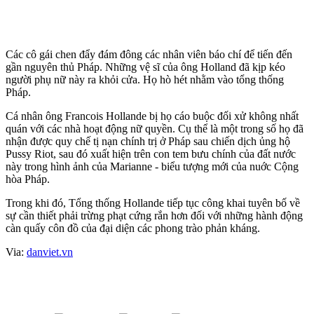
tượng sáp tại bảo tàng Grevin vào hồi tháng 6.
Các cô gái chen đẩy đám đông các nhân viên báo chí để tiến đến
gần nguyên thủ Pháp. Những vệ sĩ của ông Holland đã kịp kéo
người phụ nữ này ra khỏi cửa. Họ hò hét nhằm vào tổng thống
Pháp.
Cá nhân ông Francois Hollande bị họ cáo buộc đối xử không nhất
quán với các nhà hoạt động nữ quyền. Cụ thể là một trong số họ đã
nhận được quy chế tị nạn chính trị ở Pháp sau chiến dịch ủng hộ
Pussy Riot, sau đó xuất hiện trên con tem bưu chính của đất nước
này trong hình ảnh của Marianne - biểu tượng mới của nuớc Cộng
hòa Pháp.
Trong khi đó, Tổng thống Hollande tiếp tục công khai tuyên bố về
sự cần thiết phải trừng phạt cứng rắn hơn đối với những hành động
càn quấy côn đồ của đại diện các phong trào phản kháng.
Via:
danviet.vn