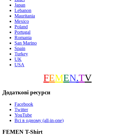
Japan
Lebanon
Mauritania
Mexico
Poland
Portugal
Romania
San Marino
Spain
Turkey
UK
USA
F
E
M
E
N
.
T
V
Додаткові ресурси
Facebook
Twitter
YouTube
Всі в одному (all-in-one)
FEMEN T-Shirt