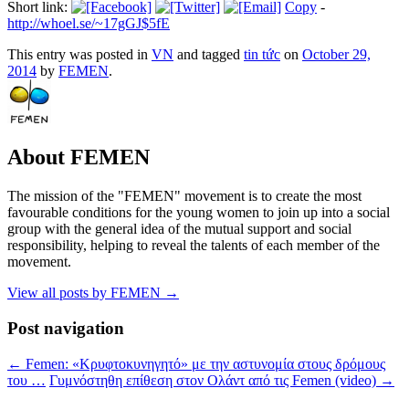
Short link:
Copy
-
http://whoel.se/~17gGJ$5fE
This entry was posted in
VN
and tagged
tin tức
on
October 29,
2014
by
FEMEN
.
About FEMEN
The mission of the "FEMEN" movement is to create the most
favourable conditions for the young women to join up into a social
group with the general idea of the mutual support and social
responsibility, helping to reveal the talents of each member of the
movement.
View all posts by FEMEN
→
Post navigation
←
Femen: «Κρυφτοκυνηγητό» με την αστυνομία στους δρόμους
του …
Γυμνόστηθη επίθεση στον Ολάντ από τις Femen (video)
→