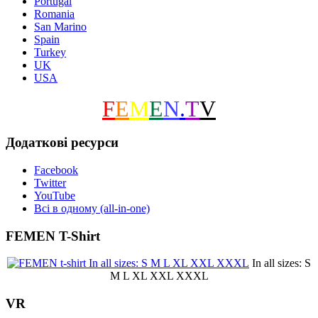
Portugal
Romania
San Marino
Spain
Turkey
UK
USA
F
E
M
E
N
.
T
V
Додаткові ресурси
Facebook
Twitter
YouTube
Всі в одному (all-in-one)
FEMEN T-Shirt
In all sizes: S
M L XL XXL XXXL
VR