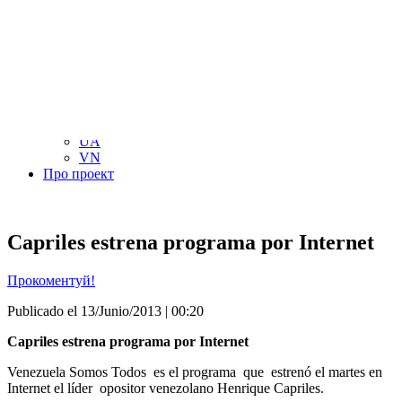
NL
NO
PL
RU
PT
SE
TN
TR
UA
VN
Про проект
Capriles estrena programa por Internet
Прокоментуй!
Publicado el 13/Junio/2013 | 00:20
Capriles estrena programa por Internet
Venezuela Somos Todos es el programa que estrenó el martes en
Internet el líder opositor venezolano Henrique Capriles.