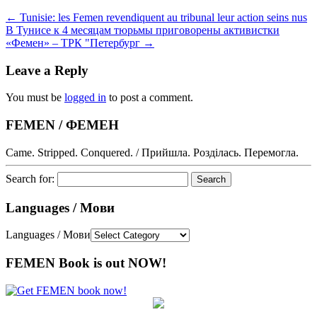
←
Tunisie: les Femen revendiquent au tribunal leur action seins nus
В Тунисе к 4 месяцам тюрьмы приговорены активистки
«Фемен» – ТРК "Петербург
→
Leave a Reply
You must be
logged in
to post a comment.
FEMEN / ФЕМЕН
Came. Stripped. Conquered. / Прийшла. Розділась. Перемогла.
Search for:
Languages / Мови
Languages / Мови
FEMEN Book is out NOW!