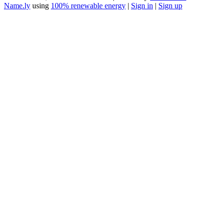
Name.ly
using
100% renewable energy
|
Sign in
|
Sign up