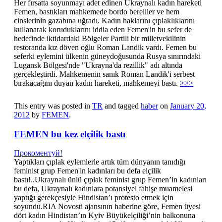
Her fırsatta soyunmayı adet edinen Ukraynalı kadın hareketi
Femen, bastıkları mahkemede bordo bereliler ve hem
cinslerinin gazabına uğradı. Kadın haklarını çıplaklıklarını
kullanarak koruduklarını iddia eden Femen'in bu sefer de
hedefinde iktidardaki Bölgeler Partili bir milletvekilinin
restoranda kız döven oğlu Roman Landik vardı. Femen bu
seferki eylemini ülkenin güneydoğusunda Rusya sınırındaki
Lugansk Bölgesi'nde "Ukrayna'da rezillik" adı altında
gerçekleştirdi. Mahkemenin sanık Roman Landik'i serbest
bırakacağını duyan kadın hareketi, mahkemeyi bastı.
>>>
This entry was posted in
TR
and tagged
haber
on
January 20,
2012
by
FEMEN
.
FEMEN bu kez elçilik bastı
Прокоментуй!
Yaptıkları çıplak eylemlerle artık tüm dünyanın tanıdığı
feminist grup Femen'in kadınları bu defa elçilik
bastı!..Ukraynalı ünlü çıplak feminist grup Femen’in kadınları
bu defa, Ukraynalı kadınlara potansiyel fahişe muamelesi
yaptığı gerekçesiyle Hindistan’ı protesto etmek için
soyundu.RIA Novosti ajansının haberine göre, Femen üyesi
dört kadın Hindistan’ın Kyiv Büyükelçiliği’nin balkonuna