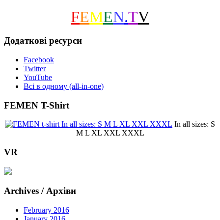
F
E
M
E
N
.
T
V
Додаткові ресурси
Facebook
Twitter
YouTube
Всі в одному (all-in-one)
FEMEN T-Shirt
In all sizes: S
M L XL XXL XXXL
VR
Archives / Архіви
February 2016
January 2016