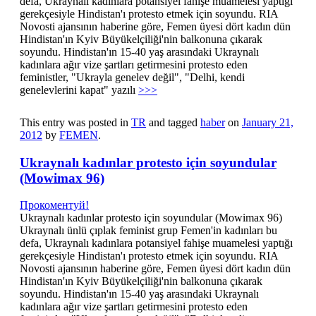
defa, Ukraynalı kadınlara potansiyel fahişe muamelesi yaptığı
gerekçesiyle Hindistan'ı protesto etmek için soyundu. RIA
Novosti ajansının haberine göre, Femen üyesi dört kadın dün
Hindistan'ın Kyiv Büyükelçiliği'nin balkonuna çıkarak
soyundu. Hindistan'ın 15-40 yaş arasındaki Ukraynalı
kadınlara ağır vize şartları getirmesini protesto eden
feministler, "Ukrayla genelev değil", "Delhi, kendi
genelevlerini kapat" yazılı
>>>
This entry was posted in
TR
and tagged
haber
on
January 21,
2012
by
FEMEN
.
Ukraynalı kadınlar protesto için soyundular
(Mowimax 96)
Прокоментуй!
Ukraynalı kadınlar protesto için soyundular (Mowimax 96)
Ukraynalı ünlü çıplak feminist grup Femen'in kadınları bu
defa, Ukraynalı kadınlara potansiyel fahişe muamelesi yaptığı
gerekçesiyle Hindistan'ı protesto etmek için soyundu. RIA
Novosti ajansının haberine göre, Femen üyesi dört kadın dün
Hindistan'ın Kyiv Büyükelçiliği'nin balkonuna çıkarak
soyundu. Hindistan'ın 15-40 yaş arasındaki Ukraynalı
kadınlara ağır vize şartları getirmesini protesto eden