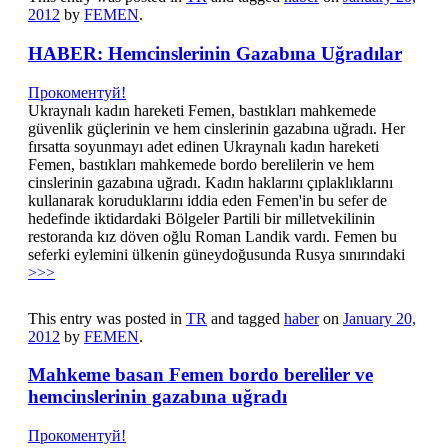
2012
by
FEMEN
.
HABER: Hemcinslerinin Gazabına Uğradılar
Прокоментуй!
Ukraynalı kadın hareketi Femen, bastıkları mahkemede
güvenlik güçlerinin ve hem cinslerinin gazabına uğradı. Her
fırsatta soyunmayı adet edinen Ukraynalı kadın hareketi
Femen, bastıkları mahkemede bordo berelilerin ve hem
cinslerinin gazabına uğradı. Kadın haklarını çıplaklıklarını
kullanarak koruduklarını iddia eden Femen'in bu sefer de
hedefinde iktidardaki Bölgeler Partili bir milletvekilinin
restoranda kız döven oğlu Roman Landik vardı. Femen bu
seferki eylemini ülkenin güneydoğusunda Rusya sınırındaki
>>>
This entry was posted in
TR
and tagged
haber
on
January 20,
2012
by
FEMEN
.
Mahkeme basan Femen bordo bereliler ve
hemcinslerinin gazabına uğradı
Прокоментуй!