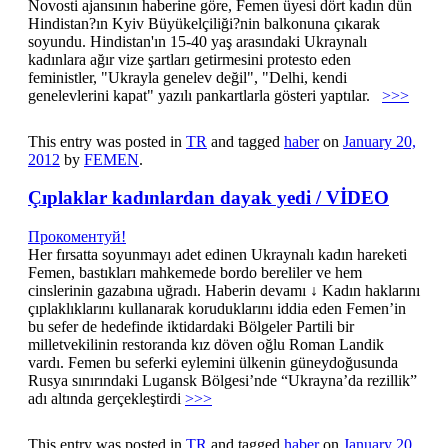
Novosti ajansının haberine göre, Femen üyesi dört kadın dün
Hindistan?ın Kyiv Büyükelçiliği?nin balkonuna çıkarak
soyundu. Hindistan'ın 15-40 yaş arasındaki Ukraynalı
kadınlara ağır vize şartları getirmesini protesto eden
feministler, "Ukrayla genelev değil", "Delhi, kendi
genelevlerini kapat" yazılı pankartlarla gösteri yaptılar.
>>>
This entry was posted in
TR
and tagged
haber
on
January 20,
2012
by
FEMEN
.
Çıplaklar kadınlardan dayak yedi / VİDEO
Прокоментуй!
Her fırsatta soyunmayı adet edinen Ukraynalı kadın hareketi
Femen, bastıkları mahkemede bordo bereliler ve hem
cinslerinin gazabına uğradı. Haberin devamı ↓ Kadın haklarını
çıplaklıklarını kullanarak koruduklarını iddia eden Femen’in
bu sefer de hedefinde iktidardaki Bölgeler Partili bir
milletvekilinin restoranda kız döven oğlu Roman Landik
vardı. Femen bu seferki eylemini ülkenin güneydoğusunda
Rusya sınırındaki Lugansk Bölgesi’nde “Ukrayna’da rezillik”
adı altında gerçekleştirdi
>>>
This entry was posted in
TR
and tagged
haber
on
January 20,