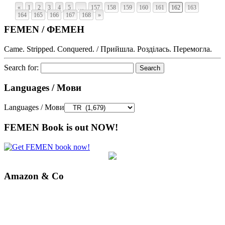
«
1
2
3
4
5
…
157
158
159
160
161
162
163
164
165
166
167
168
»
FEMEN / ФЕМЕН
Came. Stripped. Conquered. / Прийшла. Розділась. Перемогла.
Search for:
Languages / Мови
Languages / Мови
FEMEN Book is out NOW!
Amazon & Co