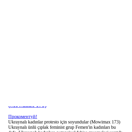
NL
NO
PL
RU
PT
SE
TN
TR
UA
VN
Про проект
Category Archives:
TR
Ukraynalı kadınlar protesto için soyundular
(Mowimax 173)
Прокоментуй!
Ukraynalı kadınlar protesto için soyundular (Mowimax 173)
Ukraynalı ünlü çıplak feminist grup Femen'in kadınları bu