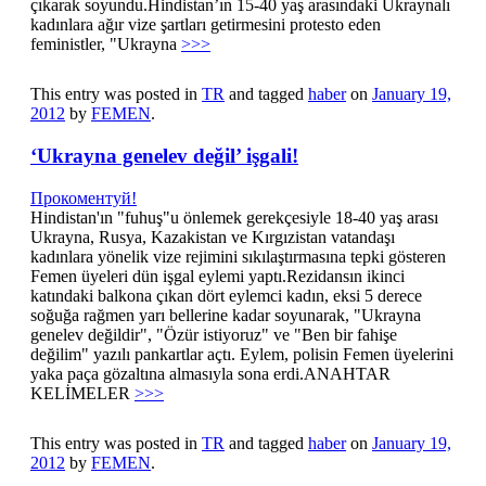
çıkarak soyundu.Hindistan’ın 15-40 yaş arasındaki Ukraynalı
kadınlara ağır vize şartları getirmesini protesto eden
feministler, "Ukrayna
>>>
This entry was posted in
TR
and tagged
haber
on
January 19,
2012
by
FEMEN
.
‘Ukrayna genelev değil’ işgali!
Прокоментуй!
Hindistan'ın "fuhuş"u önlemek gerekçesiyle 18-40 yaş arası
Ukrayna, Rusya, Kazakistan ve Kırgızistan vatandaşı
kadınlara yönelik vize rejimini sıkılaştırmasına tepki gösteren
Femen üyeleri dün işgal eylemi yaptı.Rezidansın ikinci
katındaki balkona çıkan dört eylemci kadın, eksi 5 derece
soğuğa rağmen yarı bellerine kadar soyunarak, "Ukrayna
genelev değildir", "Özür istiyoruz" ve "Ben bir fahişe
değilim" yazılı pankartlar açtı. Eylem, polisin Femen üyelerini
yaka paça gözaltına almasıyla sona erdi.ANAHTAR
KELİMELER
>>>
This entry was posted in
TR
and tagged
haber
on
January 19,
2012
by
FEMEN
.