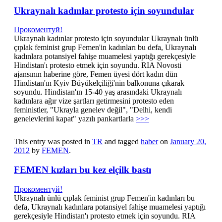
Ukraynalı kadınlar protesto için soyundular
Прокоментуй!
Ukraynalı kadınlar protesto için soyundular Ukraynalı ünlü
çıplak feminist grup Femen'in kadınları bu defa, Ukraynalı
kadınlara potansiyel fahişe muamelesi yaptığı gerekçesiyle
Hindistan'ı protesto etmek için soyundu. RIA Novosti
ajansının haberine göre, Femen üyesi dört kadın dün
Hindistan'ın Kyiv Büyükelçiliği'nin balkonuna çıkarak
soyundu. Hindistan'ın 15-40 yaş arasındaki Ukraynalı
kadınlara ağır vize şartları getirmesini protesto eden
feministler, "Ukrayla genelev değil", "Delhi, kendi
genelevlerini kapat" yazılı pankartlarla
>>>
This entry was posted in
TR
and tagged
haber
on
January 20,
2012
by
FEMEN
.
FEMEN kızları bu kez elçilk bastı
Прокоментуй!
Ukraynalı ünlü çıplak feminist grup Femen'in kadınları bu
defa, Ukraynalı kadınlara potansiyel fahişe muamelesi yaptığı
gerekçesiyle Hindistan'ı protesto etmek için soyundu. RIA