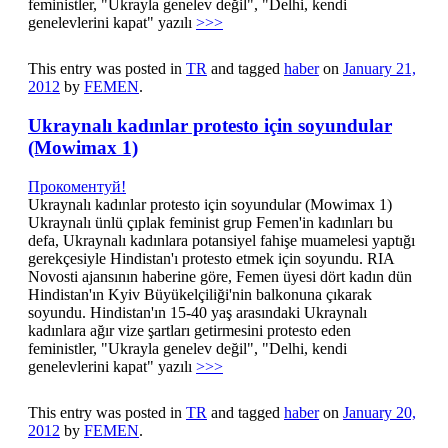
feministler, "Ukrayla genelev değil", "Delhi, kendi
genelevlerini kapat" yazılı
>>>
This entry was posted in
TR
and tagged
haber
on
January 21,
2012
by
FEMEN
.
Ukraynalı kadınlar protesto için soyundular
(Mowimax 1)
Прокоментуй!
Ukraynalı kadınlar protesto için soyundular (Mowimax 1)
Ukraynalı ünlü çıplak feminist grup Femen'in kadınları bu
defa, Ukraynalı kadınlara potansiyel fahişe muamelesi yaptığı
gerekçesiyle Hindistan'ı protesto etmek için soyundu. RIA
Novosti ajansının haberine göre, Femen üyesi dört kadın dün
Hindistan'ın Kyiv Büyükelçiliği'nin balkonuna çıkarak
soyundu. Hindistan'ın 15-40 yaş arasındaki Ukraynalı
kadınlara ağır vize şartları getirmesini protesto eden
feministler, "Ukrayla genelev değil", "Delhi, kendi
genelevlerini kapat" yazılı
>>>
This entry was posted in
TR
and tagged
haber
on
January 20,
2012
by
FEMEN
.