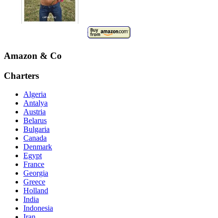
Amazon & Co
Charters
Algeria
Antalya
Austria
Belarus
Bulgaria
Canada
Denmark
Egypt
France
Georgia
Greece
Holland
India
Indonesia
Iran