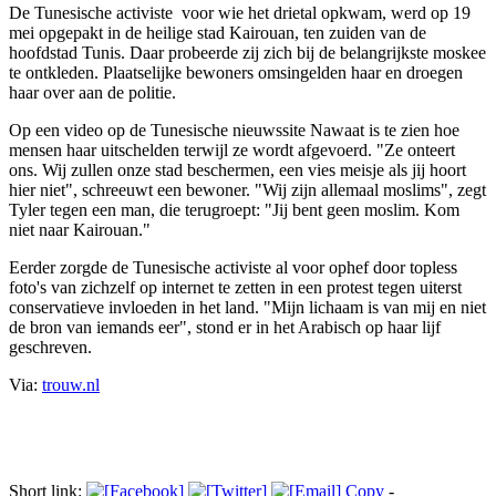
De Tunesische activiste voor wie het drietal opkwam, werd op 19
mei opgepakt in de heilige stad Kairouan, ten zuiden van de
hoofdstad Tunis. Daar probeerde zij zich bij de belangrijkste moskee
te ontkleden. Plaatselijke bewoners omsingelden haar en droegen
haar over aan de politie.
Op een video op de Tunesische nieuwssite Nawaat is te zien hoe
mensen haar uitschelden terwijl ze wordt afgevoerd. "Ze onteert
ons. Wij zullen onze stad beschermen, een vies meisje als jij hoort
hier niet", schreeuwt een bewoner. "Wij zijn allemaal moslims", zegt
Tyler tegen een man, die terugroept: "Jij bent geen moslim. Kom
niet naar Kairouan."
Eerder zorgde de Tunesische activiste al voor ophef door topless
foto's van zichzelf op internet te zetten in een protest tegen uiterst
conservatieve invloeden in het land. "Mijn lichaam is van mij en niet
de bron van iemands eer", stond er in het Arabisch op haar lijf
geschreven.
Via:
trouw.nl
Short link:
Copy
-