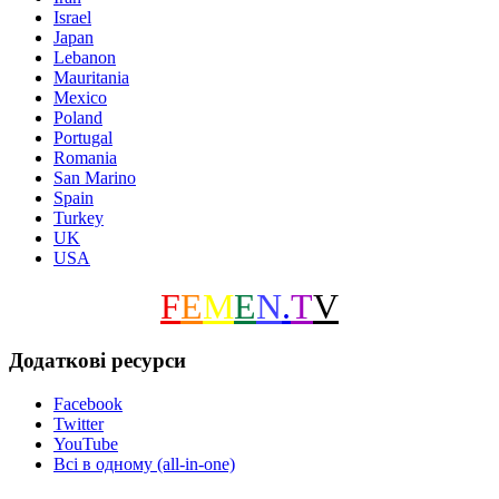
Israel
Japan
Lebanon
Mauritania
Mexico
Poland
Portugal
Romania
San Marino
Spain
Turkey
UK
USA
F
E
M
E
N
.
T
V
Додаткові ресурси
Facebook
Twitter
YouTube
Всі в одному (all-in-one)