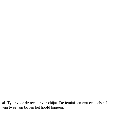
Celstraf dreigt voor Europese feministen
in Tunesië
Прокоментуй!
De Europese feministen die topless protesteerden bij de rechtbank in
Tunis, gaan mogelijk de cel in. Dat heeft de advocaat van het drietal,
Souhaib Bahri, vrijdag laten weten, zo meldt persbureau AP.
De drie leden van de in 2008 opgerichte Oekraïense feministische
protestgroep Femen protesteerden donderdag voor de rechtbank
tegen de arrestatie van de Tunesische activiste Amina Tyler. Het gaat
om twee Françaises en een Duitse actievoerster. Volgens advocaat
Bahri komt de rechtszaak tegen de drie op 5 juni voor, dezelfde dag
als Tyler voor de rechter verschijnt. De feministen zou een celstraf
van twee jaar boven het hoofd hangen.