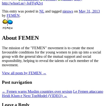
http://whoel.se/~JoFFg$2vt
This entry was posted in
NL
and tagged
nieuws
on
May 31, 2013
by
FEMEN
.
About FEMEN
The mission of the "FEMEN" movement is to create the most
favourable conditions for the young women to join up into a social
group with the general idea of the mutual support and social
responsibility, helping to reveal the talents of each member of the
movement.
View all posts by FEMEN
→
Post navigation
←
Femen warns Muslim countries over sexism
Le Femen attaccano
Heidi Klum e Next TopModel (VIDEO)
→
Leave a Reply