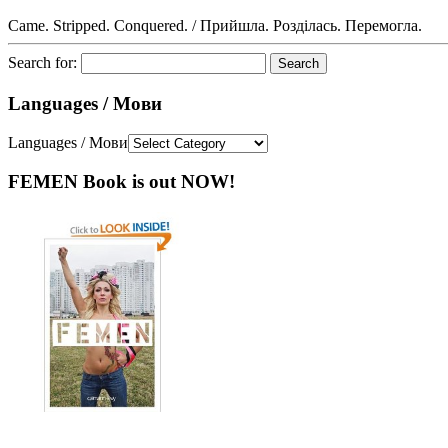
Came. Stripped. Conquered. / Прийшла. Розділась. Перемогла.
Search for:
Languages / Мови
Languages / Мови
FEMEN Book is out NOW!