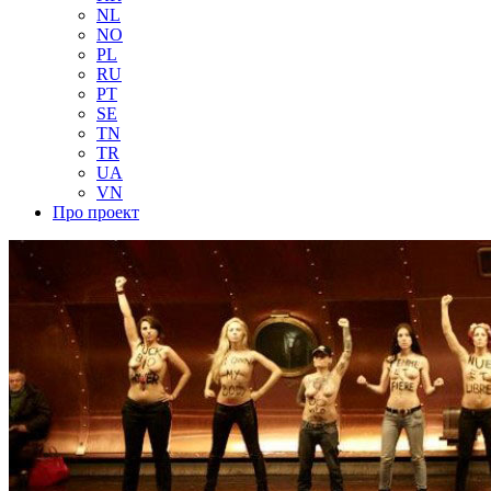
NL
NO
PL
RU
PT
SE
TN
TR
UA
VN
Про проект