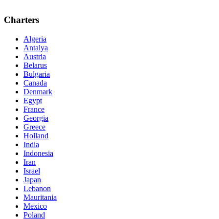
Charters
Algeria
Antalya
Austria
Belarus
Bulgaria
Canada
Denmark
Egypt
France
Georgia
Greece
Holland
India
Indonesia
Iran
Israel
Japan
Lebanon
Mauritania
Mexico
Poland