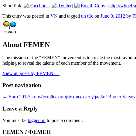
Short link:
Copy
-
http://whoel.
This entry was posted in
VN
and tagged
tin tức
on
June 9, 2012
by
F
About FEMEN
The mission of the "FEMEN" movement is to create the most favourable
helping to reveal the talents of each member of the movement.
View all posts by FEMEN
→
Post navigation
←
Euro 2012: Γυμνόστηθες ακτιβίστριες στο γήπεδο! Βίντεο
Varsov
Leave a Reply
You must be
logged in
to post a comment.
FEMEN / ФЕМЕН