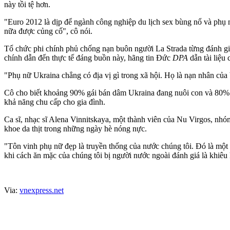
này tồi tệ hơn.
"Euro 2012 là dịp để ngành công nghiệp du lịch sex bùng nổ và phụ n
nữa được củng cố", cô nói.
Tổ chức phi chính phủ chống nạn buôn người La Strada từng đánh giá
chính dẫn đến thực tế đáng buồn này, hãng tin Đức
DPA
dẫn tài liệu 
"Phụ nữ Ukraina chẳng có địa vị gì trong xã hội. Họ là nạn nhân của 
Cô cho biết khoảng 90% gái bán dâm Ukraina đang nuôi con và 80% 
khả năng chu cấp cho gia đình.
Ca sĩ, nhạc sĩ Alena Vinnitskaya, một thành viên của Nu Virgos, nhó
khoe da thịt trong những ngày hè nóng nực.
"Tôn vinh phụ nữ đẹp là truyền thống của nước chúng tôi. Đó là một p
khi cách ăn mặc của chúng tôi bị người nước ngoài đánh giá là khiêu 
Via:
vnexpress.net