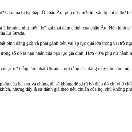
ữ Ukraina bị hạ thấp. Ở châu Âu, phụ nữ nước tôi vẫn bị coi là thứ bú
 Ukranina như một "lò" gái mại dâm chính của châu Âu. Nền kinh tế l
của La Strada.
bất bình đẳng giới và phải gánh trên vai áp lực quá lớn trong vai trò 
trong số đó là nạn nhân của bạo lực gia đình. Hơn 40% phụ nữ hành 
m nhạc nữ tiếng tăm nhất Ukraina, nói rằng các đấng mày râu hâm mộ b
hần của lịch sử và chúng tôi sẽ không dễ gì rũ bỏ điều đó chỉ vì ở chỗ
khích, nhưng đấy là sự đánh giá theo tiêu chuẩn của họ, chứ không phả