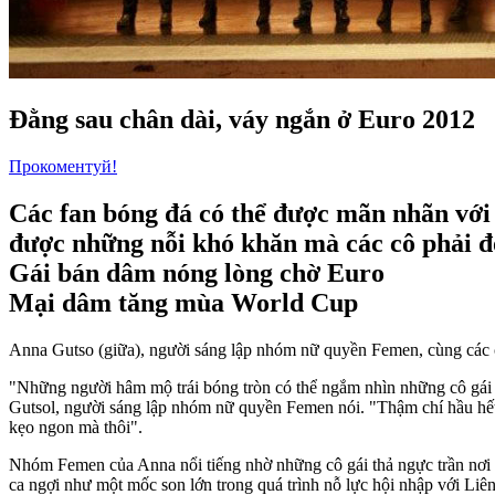
Đằng sau chân dài, váy ngắn ở Euro 2012
Прокоментуй!
Các fan bóng đá có thể được mãn nhãn với 
được những nỗi khó khăn mà các cô phải đ
Gái bán dâm nóng lòng chờ Euro
Mại dâm tăng mùa World Cup
Anna Gutso (giữa), người sáng lập nhóm nữ quyền Femen, cùng các c
"Những người hâm mộ trái bóng tròn có thể ngắm nhìn những cô gái k
Gutsol, người sáng lập nhóm nữ quyền Femen nói. "Thậm chí hầu hế
kẹo ngon mà thôi".
Nhóm Femen của Anna nổi tiếng nhờ những cô gái thả ngực trần nơi 
ca ngợi như một mốc son lớn trong quá trình nỗ lực hội nhập với Li