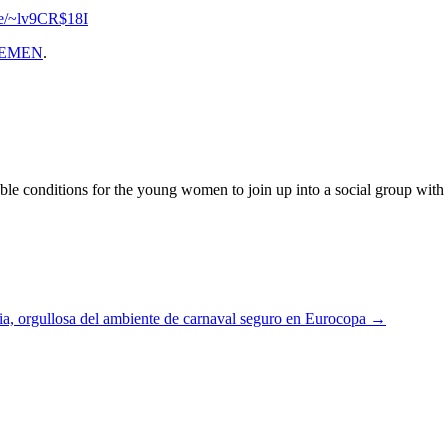
se/~lv9CR$18I
EMEN
.
 conditions for the young women to join up into a social group with the
ia, orgullosa del ambiente de carnaval seguro en Eurocopa
→