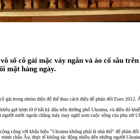
vô số cô gái mặc váy ngắn và áo cổ sâu trê
ối mặt hàng ngày.
ô gái trong nhóm diện đổ thể thao cách điệu để phản đối Euro 2012.
hêu gợi lượn lờ ở bất kỳ đâu trên đường phố Ukraina, và điều đó khiế
t người nước ngoài chẳng mảy may nghĩ xem cuộc sống của phụ nữ Uk
công cộng với khẩu hiệu "Ukraina không phải là nhà thổ" để phản đối
ên minh châu Âu, thực tế không tác động nhiều đến những người Ukrai