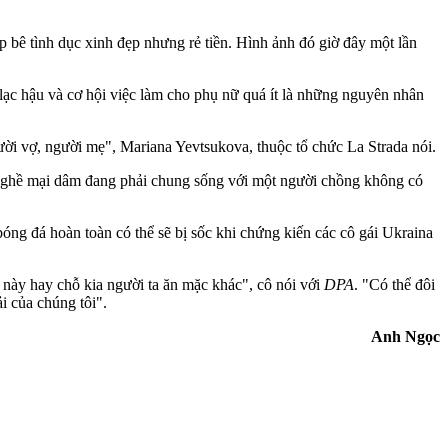
p bê tình dục xinh đẹp nhưng rẻ tiền. Hình ảnh đó giờ đây một lần
ạc hậu và cơ hội việc làm cho phụ nữ quá ít là những nguyên nhân
người vợ, người mẹ", Mariana Yevtsukova, thuộc tổ chức La Strada nói.
nghề mại dâm đang phải chung sống với một người chồng không có
óng đá hoàn toàn có thể sẽ bị sốc khi chứng kiến các cô gái Ukraina
 này hay chỗ kia người ta ăn mặc khác", cô nói với
DPA
. "Có thể đôi
i của chúng tôi".
Anh Ngọc