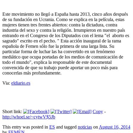
propaganda".
Este movimiento no llegó a España hasta 2013, cinco años después
de su fundación en Ucrania. Como se explica en la película, estas
mujeres tienen tres frentes abiertos: contra la dictadura, contra
industria del sexo y contra la religión. Irrumpieron en nuestro país
entrando en el Congreso de los Diputados con el lema "el
aborto es
sagrado" escrito en el pecho. "
Esta acción inaugural de la rama
española de Femen sólo fue la primera de una larga lista. Su
particular forma de luchar las ha convertido en un fenómeno
mediático que ocupa portadas de los medios de comunicación de
todo el mundo", explica la responsable de este documental
convencida de que su trabajo puede aportar un poco más para
conocerlas más profundamente.
Via:
eldiario.es
Short link:
Copy
-
http://whoel.se/~cytwV$5Jb
This entry was posted in
ES
and tagged
noticias
on
August 16, 2014
by
FEMEN
.