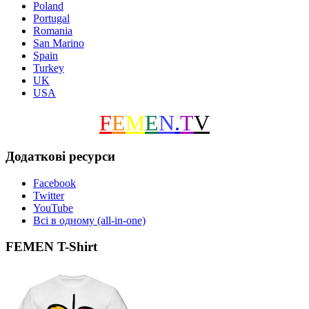
Poland
Portugal
Romania
San Marino
Spain
Turkey
UK
USA
F
E
M
E
N
.
T
V
Додаткові ресурси
Facebook
Twitter
YouTube
Всі в одному (all-in-one)
FEMEN T-Shirt